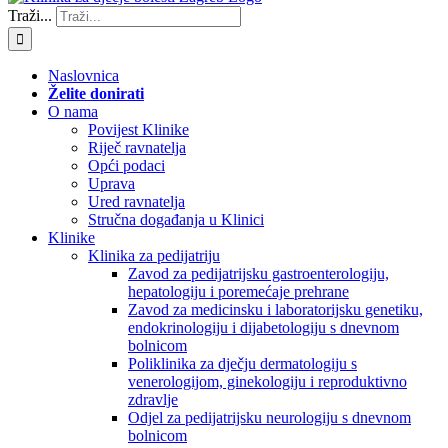
Traži...
Naslovnica
Želite donirati
O nama
Povijest Klinike
Riječ ravnatelja
Opći podaci
Uprava
Ured ravnatelja
Stručna događanja u Klinici
Klinike
Klinika za pedijatriju
Zavod za pedijatrijsku gastroenterologiju,
hepatologiju i poremećaje prehrane
Zavod za medicinsku i laboratorijsku genetiku,
endokrinologiju i dijabetologiju s dnevnom
bolnicom
Poliklinika za dječju dermatologiju s
venerologijom, ginekologiju i reproduktivno
zdravlje
Odjel za pedijatrijsku neurologiju s dnevnom
bolnicom