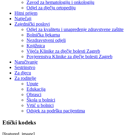
Zavod za hematologiju i onkologiju
Odjel za dječju ortopediju
Hitni prijem
Natječaji
Zajednički poslovi
Odjel za kvalitetu i unapređenje zdravstvene zaštite
Bolnička ljekarna
Nezdravstveni odjeli
Knjižnica
Vijeća Klinike za dječje bolesti Zagreb
Povjerenstva Klinike za dječje bolesti Zagreb
Naručivanje
Sestrinstvo
Za djecu
Za roditelje
Upute
Edukacija
Obrasci
Škola u bolnici
Vrtić u bolnici
Odsjek za podršku pacijentima
Etički kodeks
[featured_image]