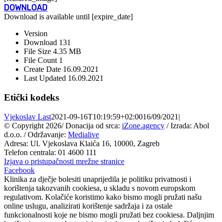
DOWNLOAD
Download is available until [expire_date]
Version
Download
131
File Size
4.35 MB
File Count
1
Create Date
16.09.2021
Last Updated
16.09.2021
Etički kodeks
Vjekoslav Last
2021-09-16T10:19:59+02:00
16/09/2021
|
© Copyright
2026/ Donacija od srca:
iZone.agency
/ Izrada: Abol
d.o.o. / Održavanje:
Medialive
Adresa: Ul. Vjekoslava Klaića 16, 10000, Zagreb
Telefon centrala: 01 4600 111
Izjava o pristupačnosti mrežne stranice
Facebook
Klinika za dječje bolesiti unaprijedila je politiku privatnosti i
korištenja takozvanih cookiesa, u skladu s novom europskom
regulativom. Kolačiće koristimo kako bismo mogli pružati našu
online uslugu, analizirati korištenje sadržaja i za ostale
funkcionalnosti koje ne bismo mogli pružati bez cookiesa. Daljnjim