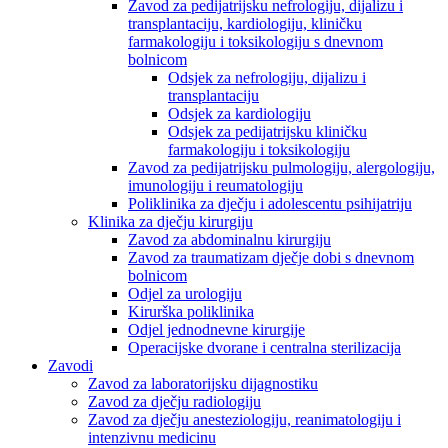
Zavod za pedijatrijsku nefrologiju, dijalizu i
transplantaciju, kardiologiju, kliničku
farmakologiju i toksikologiju s dnevnom
bolnicom
Odsjek za nefrologiju, dijalizu i
transplantaciju
Odsjek za kardiologiju
Odsjek za pedijatrijsku kliničku
farmakologiju i toksikologiju
Zavod za pedijatrijsku pulmologiju, alergologiju,
imunologiju i reumatologiju
Poliklinika za dječju i adolescentu psihijatriju
Klinika za dječju kirurgiju
Zavod za abdominalnu kirurgiju
Zavod za traumatizam dječje dobi s dnevnom
bolnicom
Odjel za urologiju
Kirurška poliklinika
Odjel jednodnevne kirurgije
Operacijske dvorane i centralna sterilizacija
Zavodi
Zavod za laboratorijsku dijagnostiku
Zavod za dječju radiologiju
Zavod za dječju anesteziologiju, reanimatologiju i
intenzivnu medicinu