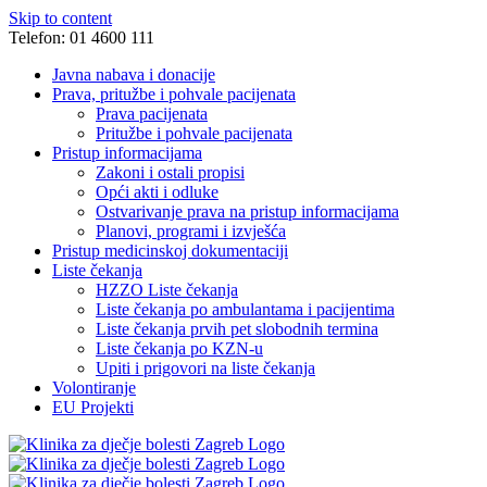
Skip to content
Telefon: 01 4600 111
Javna nabava i donacije
Prava, pritužbe i pohvale pacijenata
Prava pacijenata
Pritužbe i pohvale pacijenata
Pristup informacijama
Zakoni i ostali propisi
Opći akti i odluke
Ostvarivanje prava na pristup informacijama
Planovi, programi i izvješća
Pristup medicinskoj dokumentaciji
Liste čekanja
HZZO Liste čekanja
Liste čekanja po ambulantama i pacijentima
Liste čekanja prvih pet slobodnih termina
Liste čekanja po KZN-u
Upiti i prigovori na liste čekanja
Volontiranje
EU Projekti