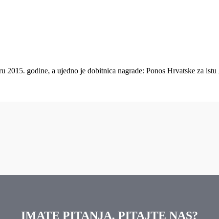
tru 2015. godine, a ujedno je dobitnica nagrade: Ponos Hrvatske za ist
IMATE PITANJA, PITAJTE NAS?