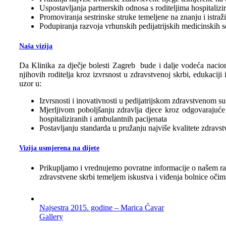
Uspostavljanja partnerskih odnosa s roditeljima hospitalizi
Promoviranja sestrinske struke temeljene na znanju i istraž
Podupiranja razvoja vrhunskih pedijatrijskih medicinskih 
Naša vizija
Da Klinika za dječje bolesti Zagreb bude i dalje vodeća nacion
njihovih roditelja kroz izvrsnost u zdravstvenoj skrbi, edukaciji
uzor u:
Izvrsnosti i inovativnosti u pedijatrijskom zdravstvenom s
Mjerljivom poboljšanju zdravlja djece kroz odgovarajuće 
hospitaliziranih i ambulantnih pacijenata
Postavljanju standarda u pružanju najviše kvalitete zdravst
Vizija usmjerena na dijete
Prikupljamo i vrednujemo povratne informacije o našem radu
zdravstvene skrbi temeljem iskustva i viđenja bolnice očima 
Najsestra 2015. godine – Marica Ćavar
Gallery