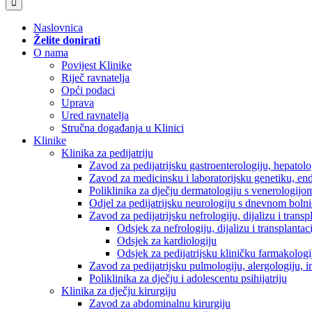
Naslovnica
Želite donirati
O nama
Povijest Klinike
Riječ ravnatelja
Opći podaci
Uprava
Ured ravnatelja
Stručna događanja u Klinici
Klinike
Klinika za pedijatriju
Zavod za pedijatrijsku gastroenterologiju, hepatol
Zavod za medicinsku i laboratorijsku genetiku, en
Poliklinika za dječju dermatologiju s venerologijo
Odjel za pedijatrijsku neurologiju s dnevnom boln
Zavod za pedijatrijsku nefrologiju, dijalizu i tran
Odsjek za nefrologiju, dijalizu i transplantac
Odsjek za kardiologiju
Odsjek za pedijatrijsku kliničku farmakologij
Zavod za pedijatrijsku pulmologiju, alergologiju, 
Poliklinika za dječju i adolescentu psihijatriju
Klinika za dječju kirurgiju
Zavod za abdominalnu kirurgiju