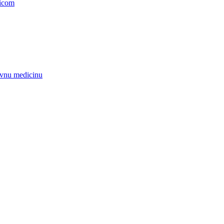
nicom
zivnu medicinu