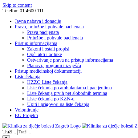
Skip to content
Telefon: 01 4600 111
Javna nabava i donacije
Prava, pritužbe i pohvale pacijenata
Prava pacijenata
Pritužbe i pohvale pacijenata
Pristup informacijama
Zakoni i ostali propisi
Opći akti i odluke
Ostvarivanje prava na pristup informacijama
Planovi, programi i izvješća
Pristup medicinskoj dokumentaciji
Liste čekanja
HZZO Liste čekanja
Liste čekanja po ambulantama i pacijentima
Liste čekanja prvih pet slobodnih termina
Liste čekanja po KZN-u
Upiti i prigovori na liste čekanja
Volontiranje
EU Projekti
Traži...