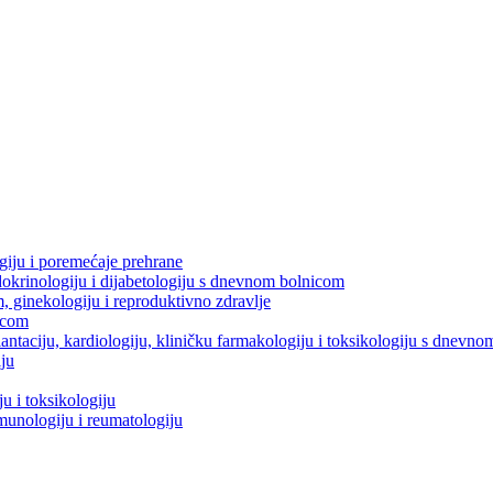
ogiju i poremećaje prehrane
dokrinologiju i dijabetologiju s dnevnom bolnicom
m, ginekologiju i reproduktivno zdravlje
icom
splantaciju, kardiologiju, kliničku farmakologiju i toksikologiju s dnevn
iju
u i toksikologiju
imunologiju i reumatologiju