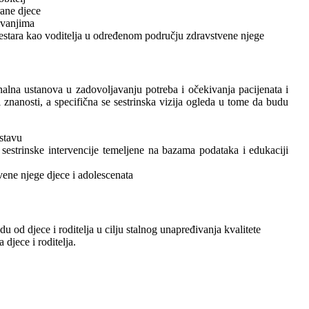
rane djece
ivanjima
sestara kao voditelja u određenom području zdravstvene njege
alna ustanova u zadovoljavanju potreba i očekivanja pacijenata i
 i znanosti, a specifična se sestrinska vizija ogleda u tome da budu
ustavu
sestrinske intervencije temeljene na bazama podataka i edukaciji
vene njege djece i adolescenata
 od djece i roditelja u cilju stalnog unapređivanja kvalitete
djece i roditelja.