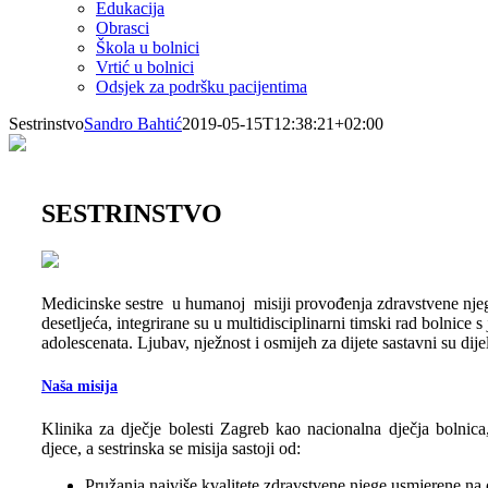
Edukacija
Obrasci
Škola u bolnici
Vrtić u bolnici
Odsjek za podršku pacijentima
Sestrinstvo
Sandro Bahtić
2019-05-15T12:38:21+02:00
SESTRINSTVO
Medicinske sestre u humanoj misiji provođenja zdravstvene njege 
desetljeća, integrirane su u multidisciplinarni timski rad bolnice s
adolescenata. Ljubav, nježnost i osmijeh za dijete sastavni su dijelo
Naša misija
Klinika za dječje bolesti Zagreb kao nacionalna dječja bolnic
djece, a sestrinska se misija sastoji od:
Pružanja najviše kvalitete zdravstvene njege usmjerene na o