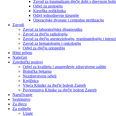
Zavod za traumatizam dječje dobi s dnevnom bol
Odjel za urologiju
Kirurška poliklinika
Odjel jednodnevne kirurgije
Operacijske dvorane i centralna sterilizacija
Zavodi
Zavod za laboratorijsku dijagnostiku
Zavod za dječju radiologiju
Zavod za dječju anesteziologiju, reanimatologiju i inten
Zavod za hematologiju i onkologiju
Odjel za dječju ortopediju
Hitni prijem
Natječaji
Zajednički poslovi
Odjel za kvalitetu i unapređenje zdravstvene zaštite
Bolnička ljekarna
Nezdravstveni odjeli
Knjižnica
Vijeća Klinike za dječje bolesti Zagreb
Povjerenstva Klinike za dječje bolesti Zagreb
Naručivanje
Sestrinstvo
Za djecu
Za roditelje
Upute