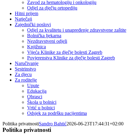
Zavod za hematologiju i onkologiju
Odjel za dječju ortopediju
Hitni prijem
Natječaji
Zajednički poslovi
Odjel za kvalitetu i unapređenje zdravstvene zaštite
Bolnička ljekarna
Nezdravstveni odjeli
Knjižnica
Vijeća Klinike za dječje bolesti Zagreb
Povjerenstva Klinike za dječje bolesti Zagreb
Naručivanje
Sestrinstvo
Za djecu
Za roditelje
Upute
Edukacija
Obrasci
Škola u bolnici
Vrtić u bolnici
Odsjek za podršku pacijentima
Politika privatnosti
Sandro Bahtić
2026-06-23T17:44:31+02:00
Politika privatnosti