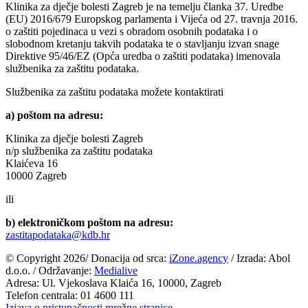
Klinika za dječje bolesti Zagreb je na temelju članka 37. Uredbe
(EU) 2016/679 Europskog parlamenta i Vijeća od 27. travnja 2016.
o zaštiti pojedinaca u vezi s obradom osobnih podataka i o
slobodnom kretanju takvih podataka te o stavljanju izvan snage
Direktive 95/46/EZ (Opća uredba o zaštiti podataka) imenovala
službenika za zaštitu podataka.
Službenika za zaštitu podataka možete kontaktirati
a) poštom na adresu:
Klinika za dječje bolesti Zagreb
n/p službenika za zaštitu podataka
Klaićeva 16
10000 Zagreb
ili
b) elektroničkom poštom na adresu:
zastitapodataka@kdb.hr
© Copyright
2026/ Donacija od srca:
iZone.agency
/ Izrada: Abol
d.o.o. / Održavanje:
Medialive
Adresa: Ul. Vjekoslava Klaića 16, 10000, Zagreb
Telefon centrala: 01 4600 111
Izjava o pristupačnosti mrežne stranice