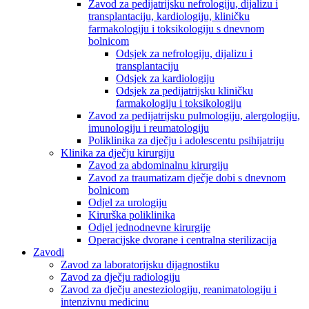
Zavod za pedijatrijsku nefrologiju, dijalizu i
transplantaciju, kardiologiju, kliničku
farmakologiju i toksikologiju s dnevnom
bolnicom
Odsjek za nefrologiju, dijalizu i
transplantaciju
Odsjek za kardiologiju
Odsjek za pedijatrijsku kliničku
farmakologiju i toksikologiju
Zavod za pedijatrijsku pulmologiju, alergologiju,
imunologiju i reumatologiju
Poliklinika za dječju i adolescentu psihijatriju
Klinika za dječju kirurgiju
Zavod za abdominalnu kirurgiju
Zavod za traumatizam dječje dobi s dnevnom
bolnicom
Odjel za urologiju
Kirurška poliklinika
Odjel jednodnevne kirurgije
Operacijske dvorane i centralna sterilizacija
Zavodi
Zavod za laboratorijsku dijagnostiku
Zavod za dječju radiologiju
Zavod za dječju anesteziologiju, reanimatologiju i
intenzivnu medicinu