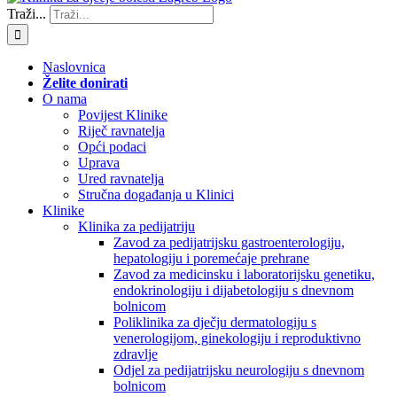
Traži...
Naslovnica
Želite donirati
O nama
Povijest Klinike
Riječ ravnatelja
Opći podaci
Uprava
Ured ravnatelja
Stručna događanja u Klinici
Klinike
Klinika za pedijatriju
Zavod za pedijatrijsku gastroenterologiju,
hepatologiju i poremećaje prehrane
Zavod za medicinsku i laboratorijsku genetiku,
endokrinologiju i dijabetologiju s dnevnom
bolnicom
Poliklinika za dječju dermatologiju s
venerologijom, ginekologiju i reproduktivno
zdravlje
Odjel za pedijatrijsku neurologiju s dnevnom
bolnicom