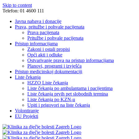
Skip to content
Telefon: 01 4600 111
Javna nabava i donacije
Prava, pritužbe i pohvale pacijenata
Prava pacijenata
Pritužbe i pohvale pacijenata
Pristup informacijama
Zakoni i ostali propisi
Opći akti i odluke
Ostvarivanje prava na pristup informacijama
Planovi, programi i izvješća
Pristup medicinskoj dokumentaciji
Liste čekanja
HZZO Liste čekanja
Liste čekanja po ambulantama i pacijentima
Liste čekanja prvih pet slobodnih termina
Liste čekanja po KZN-u
Upiti i prigovori na liste čekanja
Volontiranje
EU Projekti