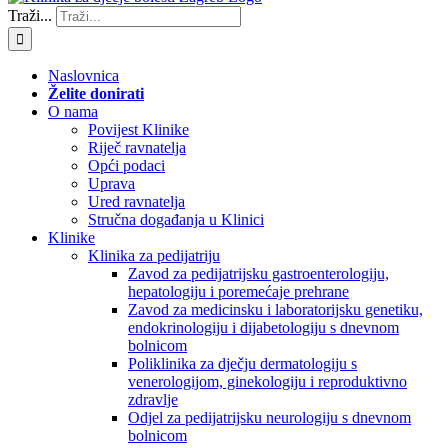
Traži...
Naslovnica
Želite donirati
O nama
Povijest Klinike
Riječ ravnatelja
Opći podaci
Uprava
Ured ravnatelja
Stručna događanja u Klinici
Klinike
Klinika za pedijatriju
Zavod za pedijatrijsku gastroenterologiju,
hepatologiju i poremećaje prehrane
Zavod za medicinsku i laboratorijsku genetiku,
endokrinologiju i dijabetologiju s dnevnom
bolnicom
Poliklinika za dječju dermatologiju s
venerologijom, ginekologiju i reproduktivno
zdravlje
Odjel za pedijatrijsku neurologiju s dnevnom
bolnicom