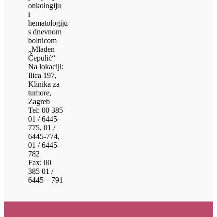
onkologiju
i
hematologiju
s dnevnom
bolnicom
„Mladen
Ćepulić“
Na lokaciji:
Ilica 197,
Klinika za
tumore,
Zagreb
Tel: 00 385
01 / 6445-
775, 01 /
6445-774,
01 / 6445-
782
Fax: 00
385 01 /
6445 – 791