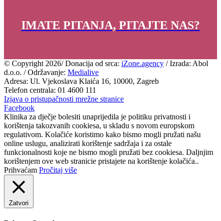
IMATE PITANJA, PITAJTE NAS?
© Copyright
2026/ Donacija od srca:
iZone.agency
/ Izrada: Abol
d.o.o. / Održavanje:
Medialive
Adresa: Ul. Vjekoslava Klaića 16, 10000, Zagreb
Telefon centrala: 01 4600 111
Izjava o pristupačnosti mrežne stranice
Facebook
Klinika za dječje bolesiti unaprijedila je politiku privatnosti i
korištenja takozvanih cookiesa, u skladu s novom europskom
regulativom. Kolačiće koristimo kako bismo mogli pružati našu
online uslugu, analizirati korištenje sadržaja i za ostale
funkcionalnosti koje ne bismo mogli pružati bez cookiesa. Daljnjim
korištenjem ove web stranicie pristajete na korištenje kolačića..
Prihvaćam
Pročitaj više
Zatvori