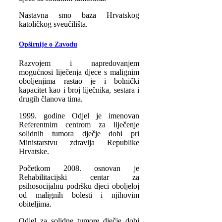
Nastavna smo baza Hrvatskog
katoličkog sveučilišta.
Opširnije o Zavodu
Razvojem i napredovanjem
mogućnosi liječenja djece s malignim
oboljenjima rastao je i bolnički
kapacitet kao i broj liječnika, sestara i
drugih članova tima.
1999. godine Odjel je imenovan
Referentnim centrom za liječenje
solidnih tumora dječje dobi pri
Ministarstvu zdravlja Republike
Hrvatske.
Početkom 2008. osnovan je
Rehabilitacijski centar za
psihosocijalnu podršku djeci oboljeloj
od malignih bolesti i njihovim
obiteljima.
Odjel za solidne tumore dječje dobi