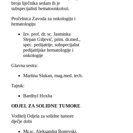
broja liječnika sedam ih je
subspecijalisti hematoonkolozi.
Pročelnica Zavoda za onkologiju i
hematologiju
Izv. prof. dr. sc. Jasminka
Stepan Giljević, prim. dr.med.,
spec. pedijatrije, subspecijalist
pedijatrijske hematologije i
onkologije
Glavna sestra:
Martina Slukan, mag.med. tech.
Tajnik:
Bardhyl Hoxha
ODJEL ZA SOLIDNE TUMORE
Voditelj Odjela za solidne tumore
dječje dobi
Mr.sc. Aleksandra Bonevski,