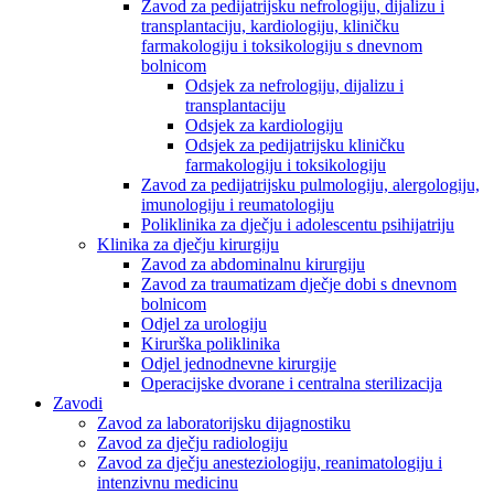
Zavod za pedijatrijsku nefrologiju, dijalizu i
transplantaciju, kardiologiju, kliničku
farmakologiju i toksikologiju s dnevnom
bolnicom
Odsjek za nefrologiju, dijalizu i
transplantaciju
Odsjek za kardiologiju
Odsjek za pedijatrijsku kliničku
farmakologiju i toksikologiju
Zavod za pedijatrijsku pulmologiju, alergologiju,
imunologiju i reumatologiju
Poliklinika za dječju i adolescentu psihijatriju
Klinika za dječju kirurgiju
Zavod za abdominalnu kirurgiju
Zavod za traumatizam dječje dobi s dnevnom
bolnicom
Odjel za urologiju
Kirurška poliklinika
Odjel jednodnevne kirurgije
Operacijske dvorane i centralna sterilizacija
Zavodi
Zavod za laboratorijsku dijagnostiku
Zavod za dječju radiologiju
Zavod za dječju anesteziologiju, reanimatologiju i
intenzivnu medicinu