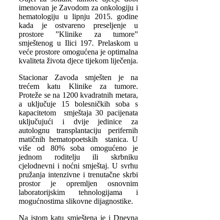
imenovan je Zavodom za onkologiju i
hematologiju u lipnju 2015. godine
kada je ostvareno preseljenje u
prostore ”Klinike za tumore”
smještenog u Ilici 197. Prelaskom u
veće prostore omogućena je optimalna
kvaliteta života djece tijekom liječenja.
Stacionar Zavoda smješten je na
trećem katu Klinike za tumore.
Proteže se na 1200 kvadratnih metara,
a uključuje 15 bolesničkih soba s
kapacitetom smještaja 30 pacijenata
uključujući i dvije jedinice za
autolognu transplantaciju perifernih
matičnih hematopoetskih stanica. U
više od 80% soba omogućeno je
jednom roditelju ili skrbniku
cjelodnevni i noćni smještaj. U svrhu
pružanja intenzivne i trenutačne skrbi
prostor je opremljen osnovnim
laboratorijskim tehnologijama i
mogućnostima slikovne dijagnostike.
Na istom katu smještena je i Dnevna