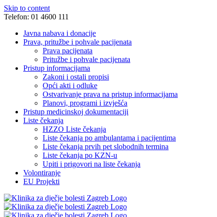
Skip to content
Telefon: 01 4600 111
Javna nabava i donacije
Prava, pritužbe i pohvale pacijenata
Prava pacijenata
Pritužbe i pohvale pacijenata
Pristup informacijama
Zakoni i ostali propisi
Opći akti i odluke
Ostvarivanje prava na pristup informacijama
Planovi, programi i izvješća
Pristup medicinskoj dokumentaciji
Liste čekanja
HZZO Liste čekanja
Liste čekanja po ambulantama i pacijentima
Liste čekanja prvih pet slobodnih termina
Liste čekanja po KZN-u
Upiti i prigovori na liste čekanja
Volontiranje
EU Projekti