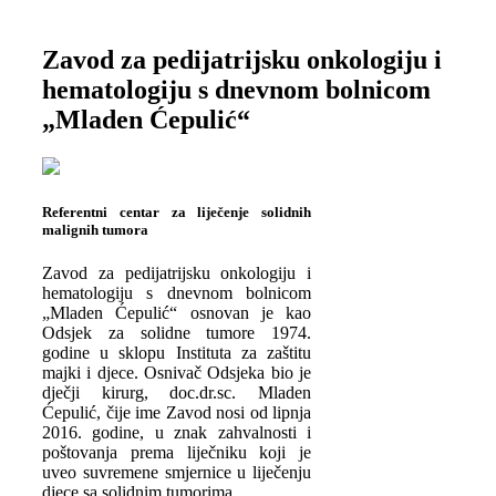
Zavod za pedijatrijsku onkologiju i
hematologiju s dnevnom bolnicom
„Mladen Ćepulić“
Referentni centar za liječenje solidnih
malignih tumora
Zavod za pedijatrijsku onkologiju i
hematologiju s dnevnom bolnicom
„Mladen Ćepulić“ osnovan je kao
Odsjek za solidne tumore 1974.
godine u sklopu Instituta za zaštitu
majki i djece. Osnivač Odsjeka bio je
dječji kirurg, doc.dr.sc. Mladen
Ćepulić, čije ime Zavod nosi od lipnja
2016. godine, u znak zahvalnosti i
poštovanja prema liječniku koji je
uveo suvremene smjernice u liječenju
djece sa solidnim tumorima.