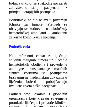
bolnica u kojoj se svakodnevno prrati
zdravstveno stanje pacijenata uz
primjenu terapijskih postupaka.
Poliklinički se dio nalazi u prizemlju
Klinike za tumore. Pregledi se
obavljaju svakodnevno u onkološkoj,
hematološkoj ambulanti i ambulanti
za kasne komplikacije liječenja.
Područje rada
Kao referentni centar za liječenje
solidnih malignih tumora uz liječenje
hematoloških oboljenja i provođenje
autologne transplantacije matičnih
stanica koristimo se postupcima
baziranim na medicinskim dokazima u
liječenju bolesti i poboljšavanju
kvalitete života naših pacijenata.
Partneri smo lokalnih i globalnih
organizacija koje kreiraju suvremene
protokole liječenja i provode kliničke
studije s ciljem poboljšanja