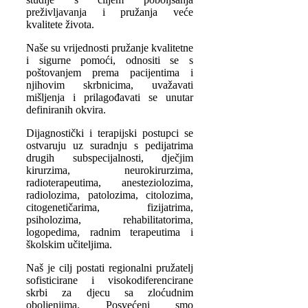
preživljavanja i pružanja veće
kvalitete života.
Naše su vrijednosti pružanje kvalitetne
i sigurne pomoći, odnositi se s
poštovanjem prema pacijentima i
njihovim skrbnicima, uvažavati
mišljenja i prilagođavati se unutar
definiranih okvira.
Dijagnostički i terapijski postupci se
ostvaruju uz suradnju s pedijatrima
drugih subspecijalnosti, dječjim
kirurzima, neurokirurzima,
radioterapeutima, anesteziolozima,
radiolozima, patolozima, citolozima,
citogenetičarima, fizijatrima,
psiholozima, rehabilitatorima,
logopedima, radnim terapeutima i
školskim učiteljima.
Naš je cilj postati regionalni pružatelj
sofisticirane i visokodiferencirane
skrbi za djecu sa zloćudnim
oboljenjima. Posvećeni smo