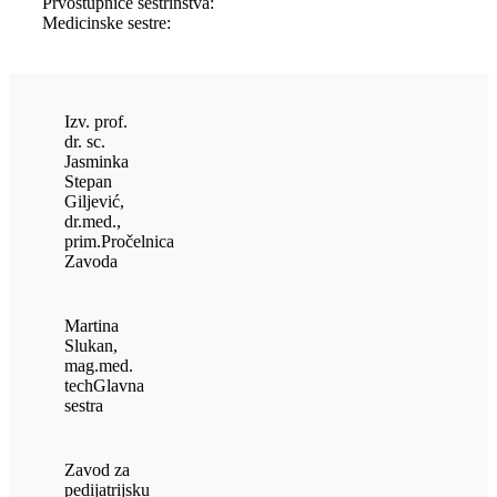
Prvostupnice sestrinstva:
Medicinske sestre:
Izv. prof.
dr. sc.
Jasminka
Stepan
Giljević,
dr.med.,
prim.
Pročelnica
Zavoda
Martina
Slukan,
mag.med.
tech
Glavna
sestra
Zavod za
pedijatrijsku