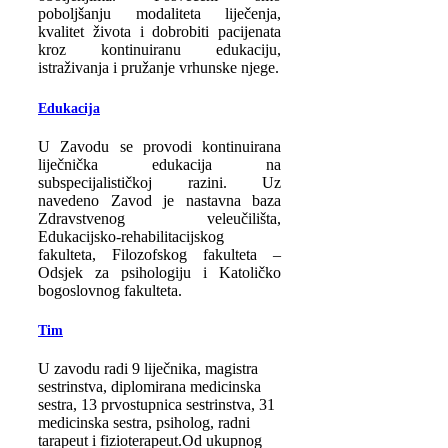
poboljšanju modaliteta liječenja,
kvalitet života i dobrobiti pacijenata
kroz kontinuiranu edukaciju,
istraživanja i pružanje vrhunske njege.
Edukacija
U Zavodu se provodi kontinuirana
liječnička edukacija na
subspecijalističkoj razini. Uz
navedeno Zavod je nastavna baza
Zdravstvenog veleučilišta,
Edukacijsko-rehabilitacijskog
fakulteta, Filozofskog fakulteta –
Odsjek za psihologiju i Katoličko
bogoslovnog fakulteta.
Tim
U zavodu radi 9 liječnika, magistra
sestrinstva, diplomirana medicinska
sestra, 13 prvostupnica sestrinstva, 31
medicinska sestra, psiholog, radni
tarapeut i fizioterapeut.Od ukupnog