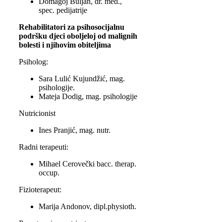
Domagoj Buljan, dr. med.,
spec. pedijatrije
Rehabilitatori za psihosocijalnu
podršku djeci oboljeloj od malignih
bolesti i njihovim obiteljima
Psiholog:
Sara Lulić Kujundžić,
mag.
psihologije.
Mateja Dodig, mag. psihologije
Nutricionist
Ines Pranjić, mag. nutr.
Radni terapeuti:
Mihael Cerovečki bacc. therap.
occup.
Fizioterapeut:
Marija Andonov,
dipl.physioth.