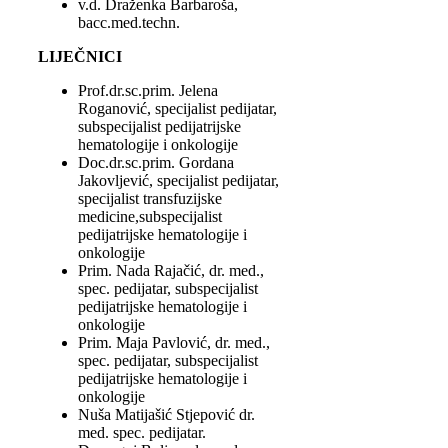
v.d. Draženka Barbaroša,
bacc.med.techn.
LIJEČNICI
Prof.dr.sc.prim. Jelena
Roganović, specijalist pedijatar,
subspecijalist pedijatrijske
hematologije i onkologije
Doc.dr.sc.prim. Gordana
Jakovljević, specijalist pedijatar,
specijalist transfuzijske
medicine,subspecijalist
pedijatrijske hematologije i
onkologije
Prim. Nada Rajačić, dr. med.,
spec. pedijatar, subspecijalist
pedijatrijske hematologije i
onkologije
Prim. Maja Pavlović, dr. med.,
spec. pedijatar, subspecijalist
pedijatrijske hematologije i
onkologije
Nuša Matijašić Stjepović dr.
med. spec. pedijatar.