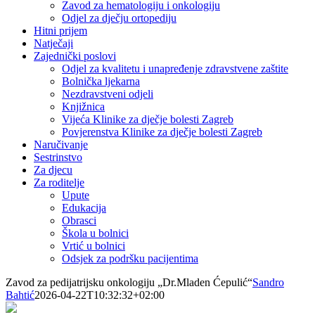
Zavod za hematologiju i onkologiju
Odjel za dječju ortopediju
Hitni prijem
Natječaji
Zajednički poslovi
Odjel za kvalitetu i unapređenje zdravstvene zaštite
Bolnička ljekarna
Nezdravstveni odjeli
Knjižnica
Vijeća Klinike za dječje bolesti Zagreb
Povjerenstva Klinike za dječje bolesti Zagreb
Naručivanje
Sestrinstvo
Za djecu
Za roditelje
Upute
Edukacija
Obrasci
Škola u bolnici
Vrtić u bolnici
Odsjek za podršku pacijentima
Zavod za pedijatrijsku onkologiju „Dr.Mladen Ćepulić“
Sandro
Bahtić
2026-04-22T10:32:32+02:00