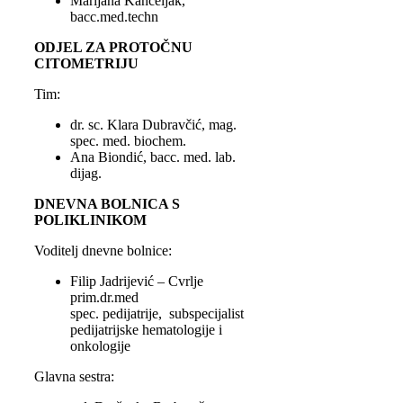
Marijana Kanceljak,
bacc.med.techn
ODJEL ZA PROTOČNU
CITOMETRIJU
Tim:
dr. sc. Klara Dubravčić, mag.
spec. med. biochem.
Ana Biondić, bacc. med. lab.
dijag.
DNEVNA BOLNICA S
POLIKLINIKOM
Voditelj dnevne bolnice:
Filip Jadrijević – Cvrlje
prim.dr.med
spec. pedijatrije, subspecijalist
pedijatrijske hematologije i
onkologije
Glavna sestra: