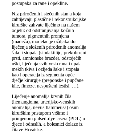
postupaka za rane i opekline.
Niz prirođenih i stečenih stanja koja
zahtijevaju plastične i rekonstrukcijske
kirurške zahvate liječimo na našem
odjelu: od odstranjivanja kožnih
tumora, pigmentnih promjena
(madeža), modelacije ožiljaka do
liječenja složenih prirođenih anomalija
šake i stopala (sindaktilije, prekobrojni
prsti, amnionske brazde), odstojećih
uški, liječenja svih vrsta rana i upala
mekih tkiva i ozljeda šake i stopala
kao i operacija iz segmenta opće
dječje kirurgije (preponske i pupčane
kile, fimoze, nespušteni testisi, …).
Liječenje anomalija krvnih žila
(hemangioma, arterijsko-venskih
anomalija, nevus flammeusa) osim
kirurškim pristupom vršimo i
primjenom pulsed-dye lasera (PDL) u
djece i odraslih, a bolesnici dolaze iz
čitave Hrvatske.