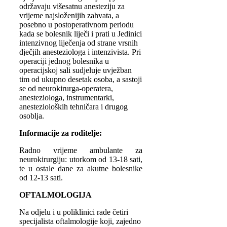
održavaju višesatnu anesteziju za
vrijeme najsloženijih zahvata, a
posebno u postoperativnom periodu
kada se bolesnik liječi i prati u Jedinici
intenzivnog liječenja od strane vrsnih
dječjih anesteziologa i intenzivista. Pri
operaciji jednog bolesnika u
operacijskoj sali sudjeluje uvježban
tim od ukupno desetak osoba, a sastoji
se od neurokirurga-operatera,
anesteziologa, instrumentarki,
anestezioloških tehničara i drugog
osoblja.
Informacije za roditelje:
Radno vrijeme ambulante za
neurokirurgiju: utorkom od 13-18 sati,
te u ostale dane za akutne bolesnike
od 12-13 sati.
OFTALMOLOGIJA
Na odjelu i u poliklinici rade četiri
specijalista oftalmologije koji, zajedno