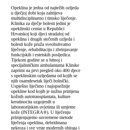
Opeklina je jedna od najtežih ozljeda
u dječjoj dobi koja zahtijeva
multidisciplinarno i timsko liječenje.
Klinika za dječje bolesti jedini je
opeklinski centar u Republici
Hrvatskoj koji djeci stradaloj od
opeklina i drugih stečenih ozljeda i
bolesti kože pruža sveobuhvatno
liječenje, rehabilitaciju i zbrinjavanje
funkcijskih i estetskih posljedica.
Tijekom godine se u hitnoj i
specijalističkim ambulantama Klinike
zaprimi na prvi pregled oko 400 djece
s opeklinskim ozljedama od kojih se
njih osamdesetak liječi bolnički.
Uspješno liječimo i najopsežnije
opekline kod kojih je nužna primjena
kožnih autotransplantata, kulture
keratinocita uzgojenih u
laboratorijskim uvjetima ili umjetne
kože (INTEGRA®). U liječenju
primjenjujemo suvremene metode
liječenja opeklina, debridmana
nekroza i sve vrste modernih obloga i