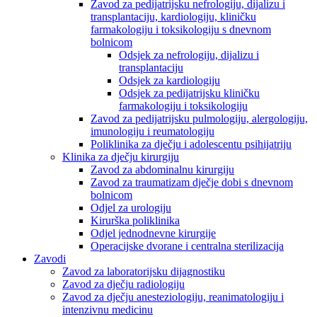
Zavod za pedijatrijsku nefrologiju, dijalizu i
transplantaciju, kardiologiju, kliničku
farmakologiju i toksikologiju s dnevnom
bolnicom
Odsjek za nefrologiju, dijalizu i
transplantaciju
Odsjek za kardiologiju
Odsjek za pedijatrijsku kliničku
farmakologiju i toksikologiju
Zavod za pedijatrijsku pulmologiju, alergologiju,
imunologiju i reumatologiju
Poliklinika za dječju i adolescentu psihijatriju
Klinika za dječju kirurgiju
Zavod za abdominalnu kirurgiju
Zavod za traumatizam dječje dobi s dnevnom
bolnicom
Odjel za urologiju
Kirurška poliklinika
Odjel jednodnevne kirurgije
Operacijske dvorane i centralna sterilizacija
Zavodi
Zavod za laboratorijsku dijagnostiku
Zavod za dječju radiologiju
Zavod za dječju anesteziologiju, reanimatologiju i
intenzivnu medicinu