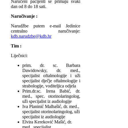
Naručeni pacijenti se primaju svaki
dan od 8 do 18 sati.
Naručivanje :
Narudžbe putem e-mail Jedinice
centralno naručivanje:
kdb.narudzbe@kdb.hr
Tim :
Liječnici:
prim. dr. sc. Barbara
Dawidowsky, dr. med.,
specijalist oftalmologije i uži
specijalist dječje oftalmologije i
strabologije, voditeljica odjela
Prim.dr.sc. Irena Babić, dr.
med., spec. otorinolaringolog,
uži specijalist iz audiologije
Iva Planinić Malbašić, dr. med.,
specijalist otorinolaringolog, uži
specijalist iz audiologije
Elvira Kereković Mašić, dr.
med., specijalist