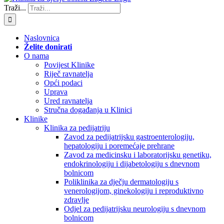
Traži...
Naslovnica
Želite donirati
O nama
Povijest Klinike
Riječ ravnatelja
Opći podaci
Uprava
Ured ravnatelja
Stručna događanja u Klinici
Klinike
Klinika za pedijatriju
Zavod za pedijatrijsku gastroenterologiju,
hepatologiju i poremećaje prehrane
Zavod za medicinsku i laboratorijsku genetiku,
endokrinologiju i dijabetologiju s dnevnom
bolnicom
Poliklinika za dječju dermatologiju s
venerologijom, ginekologiju i reproduktivno
zdravlje
Odjel za pedijatrijsku neurologiju s dnevnom
bolnicom