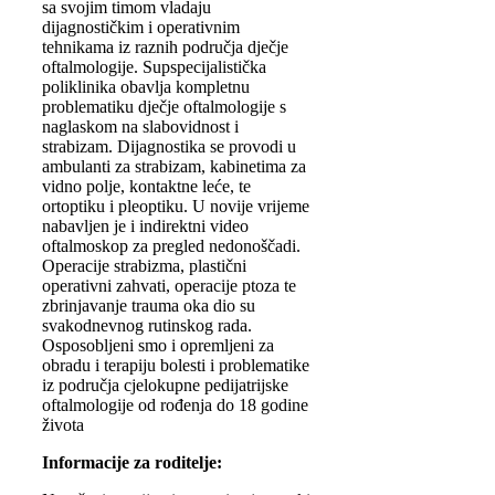
sa svojim timom vladaju
dijagnostičkim i operativnim
tehnikama iz raznih područja dječje
oftalmologije. Supspecijalistička
poliklinika obavlja kompletnu
problematiku dječje oftalmologije s
naglaskom na slabovidnost i
strabizam. Dijagnostika se provodi u
ambulanti za strabizam, kabinetima za
vidno polje, kontaktne leće, te
ortoptiku i pleoptiku. U novije vrijeme
nabavljen je i indirektni video
oftalmoskop za pregled nedonoščadi.
Operacije strabizma, plastični
operativni zahvati, operacije ptoza te
zbrinjavanje trauma oka dio su
svakodnevnog rutinskog rada.
Osposobljeni smo i opremljeni za
obradu i terapiju bolesti i problematike
iz područja cjelokupne pedijatrijske
oftalmologije od rođenja do 18 godine
života
Informacije za roditelje: