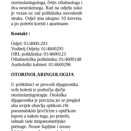
otorinolaringologa, četiri oftalmologa i
dva neurokirurga. Rad na odjelu usko
je vezan uz rad poliklinika navedenih
struka. Odjel ima ukupno 10 kreveta,
a po potrebi koristi i apartmane.
Kontakt :
Odjel: 01/4600-203
Voditelj Odjela: 01/4600295
ORL poliklinika: 01/4600123
Oftalmološka poliklinika: 01/4600148
Audiološki kabinet: 01/4600296
OTORINOLARINGOLOGIJA
U poliklinici se provodi dijagnostika
svih bolesti iz područja dječje
otorinolaringologije. Otološka
dijagnostika je precizna jer se pregled
uha uvijek obavlja optikom i/ili
pneumatskim ljevčićem s optičkom
lupom a nakon toga, po potrebi,
odmah rade timpanometrijske
pretrage. Nosne šupljine i nosno