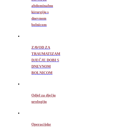
abdominalnu
kirurgiju s
dnevnom
bolnicom
ZAVOD ZA
TRAUMATIZAM
DJEČJE DOBI S
DNEVNOM
BOLNICOM
Odjel za dječju
urologiju
Operacijske