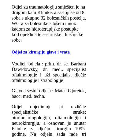
Odjel za traumatologiju smješten je na
drugom katu Klinike, a sastoji se od 8
soba s ukupno 32 bolesničkih postelja,
WC-a za bolesnike s tušem i inox-
kadom za hidroterapijske postupke
kod opeklina te sestrinske i liječničke
sobe.
Odjel za kirurgiju glave i vrata
Voditelj odjela : prim. dr. sc. Barbara
Dawidowsky, dr. med., specijalist
oftalmologije i uži specijalist dječje
oftalmologije i strabologije
Glavna sestra odjela : Matea Gjuretek,
bacc. med. techn.
Odjel objedinjuje tri različite
specijalističke struke:
otorinolaringologiju, oftalmologiju i
neurokirurgiju, a osnovan je unutar
Klinike za dječju kirurgiju 1995.
godine. Na odjelu sada rade tri