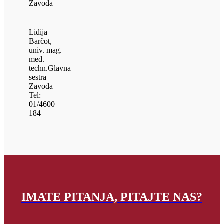
Zavoda
Lidija
Barčot,
univ. mag.
med.
techn.
Glavna
sestra
Zavoda
Tel:
01/4600
184
IMATE PITANJA, PITAJTE NAS?