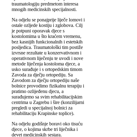
traumatologiju predmetom interesa
mnogih medicinskih specijalnosti.
Na odjelu se ponajprije liječe lomovi i
ostale ozljede kostiju i zglobova. Cilj
je potpuni oporavak djece s
kostolomima u što kraćem vremenu,
bez kasnijih funkcionalnih i estetskih
posljedica. Traumatološki tim postiže
izvrsne rezultate u konzervativnom i
operativnom liječenju te uvodi i nove
metode liječenja kostoloma djece, a
usko surađuje i s ortopedskim timom
Zavoda za dječju ortopediju. Sa
Zavodom za dječju ortopediju naše
bolnice provodimo fizikalnu terapiju i
pratimo ozlijeđenu djecu, a
surađujemo sa svim rehabilitacijskim
centrima u Zagrebu i šire (konzilijarni
pregledi u specijalnoj bolnici za
rehabilitaciju Krapinske toplice).
Na odjelu godišnje boravi oko tisuću
djece, o kojima skrbe tri liječnika i
devet medicinskih sestara.