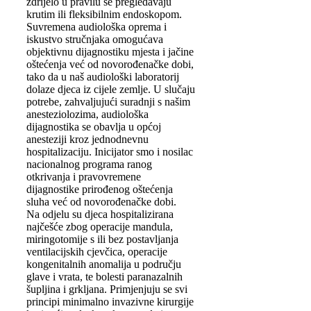
ždrijelo u pravilu se pregledavaju
krutim ili fleksibilnim endoskopom.
Suvremena audiološka oprema i
iskustvo stručnjaka omogućava
objektivnu dijagnostiku mjesta i jačine
oštećenja već od novorođenačke dobi,
tako da u naš audiološki laboratorij
dolaze djeca iz cijele zemlje. U slučaju
potrebe, zahvaljujući suradnji s našim
anesteziolozima, audiološka
dijagnostika se obavlja u općoj
anesteziji kroz jednodnevnu
hospitalizaciju. Inicijator smo i nosilac
nacionalnog programa ranog
otkrivanja i pravovremene
dijagnostike prirođenog oštećenja
sluha već od novorođenačke dobi.
Na odjelu su djeca hospitalizirana
najčešće zbog operacije mandula,
miringotomije s ili bez postavljanja
ventilacijskih cjevčica, operacije
kongenitalnih anomalija u području
glave i vrata, te bolesti paranazalnih
šupljina i grkljana. Primjenjuju se svi
principi minimalno invazivne kirurgije