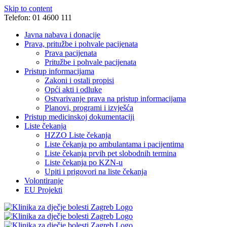
Skip to content
Telefon: 01 4600 111
Javna nabava i donacije
Prava, pritužbe i pohvale pacijenata
Prava pacijenata
Pritužbe i pohvale pacijenata
Pristup informacijama
Zakoni i ostali propisi
Opći akti i odluke
Ostvarivanje prava na pristup informacijama
Planovi, programi i izvješća
Pristup medicinskoj dokumentaciji
Liste čekanja
HZZO Liste čekanja
Liste čekanja po ambulantama i pacijentima
Liste čekanja prvih pet slobodnih termina
Liste čekanja po KZN-u
Upiti i prigovori na liste čekanja
Volontiranje
EU Projekti