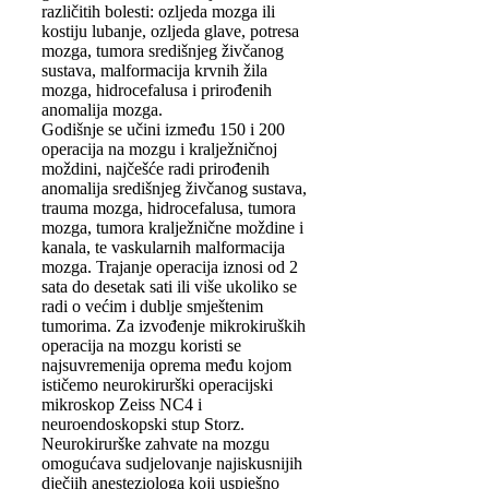
različitih bolesti: ozljeda mozga ili
kostiju lubanje, ozljeda glave, potresa
mozga, tumora središnjeg živčanog
sustava, malformacija krvnih žila
mozga, hidrocefalusa i prirođenih
anomalija mozga.
Godišnje se učini između 150 i 200
operacija na mozgu i kralježničnoj
moždini, najčešće radi prirođenih
anomalija središnjeg živčanog sustava,
trauma mozga, hidrocefalusa, tumora
mozga, tumora kralježnične moždine i
kanala, te vaskularnih malformacija
mozga. Trajanje operacija iznosi od 2
sata do desetak sati ili više ukoliko se
radi o većim i dublje smještenim
tumorima. Za izvođenje mikrokiruških
operacija na mozgu koristi se
najsuvremenija oprema među kojom
ističemo neurokirurški operacijski
mikroskop Zeiss NC4 i
neuroendoskopski stup Storz.
Neurokirurške zahvate na mozgu
omogućava sudjelovanje najiskusnijih
dječjih anesteziologa koji uspješno