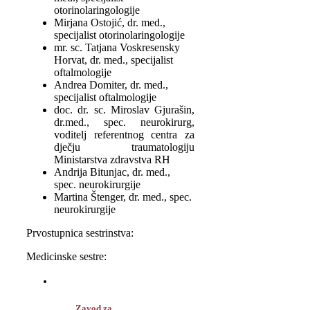
otorinolaringologije
Mirjana Ostojić, dr. med.,
specijalist otorinolaringologije
mr. sc. Tatjana Voskresensky
Horvat, dr. med., specijalist
oftalmologije
Andrea Domiter, dr. med.,
specijalist oftalmologije
doc. dr. sc. Miroslav Gjurašin,
dr.med., spec. neurokirurg,
voditelj referentnog centra za
dječju traumatologiju
Ministarstva zdravstva RH
Andrija Bitunjac, dr. med.,
spec. neurokirurgije
Martina Štenger, dr. med., spec.
neurokirurgije
Prvostupnica sestrinstva:
Medicinske sestre:
Zavod za