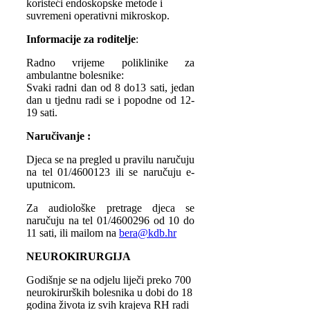
koristeći endoskopske metode i
suvremeni operativni mikroskop.
Informacije za roditelje
:
Radno vrijeme poliklinike za
ambulantne bolesnike:
Svaki radni dan od 8 do13 sati, jedan
dan u tjednu radi se i popodne od 12-
19 sati.
Naručivanje :
Djeca se na pregled u pravilu naručuju
na tel 01/4600123 ili se naručuju e-
uputnicom.
Za audiološke pretrage djeca se
naručuju na tel 01/4600296 od 10 do
11 sati, ili mailom na
bera@kdb.hr
NEUROKIRURGIJA
Godišnje se na odjelu liječi preko 700
neurokirurških bolesnika u dobi do 18
godina života iz svih krajeva RH radi