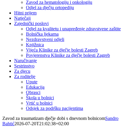
Zavod za hematologiju i onkologiju
Odjel za dječju ortopediju
Hitni prijem
Natječaji
Zajednički poslovi
Odjel za kvalitetu i unapređenje zdravstvene zaštite
Bolnička ljekarna
Nezdravstveni odjeli
Knjižnica
Vijeća Klinike za dječje bolesti Zagreb
Povjerenstva Klinike za dječje bolesti Zagreb
Naručivanje
Sestrinstvo
Za djecu
Za roditelje
Upute
Edukacija
Obrasci
Škola u bolnici
Vrtić u bolnici
Odsjek za podršku pacijentima
Zavod za traumatizam dječje dobi s dnevnom bolnicom
Sandro
Bahtić
2026-07-20T21:02:38+02:00