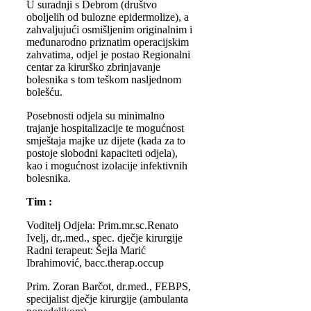
U suradnji s Debrom (društvo
oboljelih od bulozne epidermolize), a
zahvaljujući osmišljenim originalnim i
međunarodno priznatim operacijskim
zahvatima, odjel je postao Regionalni
centar za kirurško zbrinjavanje
bolesnika s tom teškom nasljednom
bolešću.
Posebnosti odjela su minimalno
trajanje hospitalizacije te mogućnost
smještaja majke uz dijete (kada za to
postoje slobodni kapaciteti odjela),
kao i mogućnost izolacije infektivnih
bolesnika.
Tim :
Voditelj Odjela: Prim.mr.sc.Renato
Ivelj, dr,.med., spec. dječje kirurgije
Radni terapeut: Šejla Marić
Ibrahimović, bacc.therap.occup
Prim. Zoran Barčot, dr.med., FEBPS,
specijalist dječje kirurgije (ambulanta