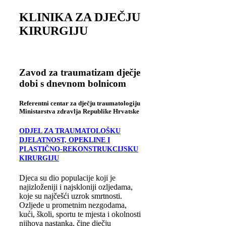
KLINIKA ZA DJEČJU
KIRURGIJU
Zavod za traumatizam dječje
dobi s dnevnom bolnicom
Referentni centar za dječju traumatologiju
Ministarstva zdravlja Republike Hrvatske
ODJEL ZA TRAUMATOLOŠKU
DJELATNOST, OPEKLINE I
PLASTIČNO-REKONSTRUKCIJSKU
KIRURGIJU
Djeca su dio populacije koji je
najizloženiji i najskloniji ozljedama,
koje su najčešći uzrok smrtnosti.
Ozljede u prometnim nezgodama,
kući, školi, sportu te mjesta i okolnosti
njihova nastanka, čine dječju