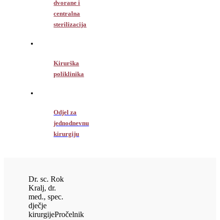
dvorane i
centralna
sterilizacija
Kirurška
poliklinika
Odjel za
jednodnevnu
kirurgiju
Dr. sc. Rok
Kralj, dr.
med., spec.
dječje
kirurgije
Pročelnik