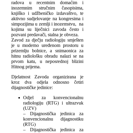
radova u recentnim domaćim i
inozemnim stručnim časopisima,
knjiško i udžbeničko izdavaštvo, te
aktivno sudjelovanje na kongresima i
simpozijima u zemlji i inozemstvu, na
kojima su liječnici zavoda često i
pozvani predavači, stalna je obveza.
Zavod za dječju radiologiju smješten
je u moderno uređenom prostoru u
prizemlju bolnice, a snimaonica za
hitnu radiološku obradu nalazi se na
prvom katu, u neposrednoj blizini
Hitnog prijema.
Djelatnost Zavoda organizirana je
kroz dva odjela odnosno četiri
dijagnostičke jedinice:
Odjel za konvencionalnu
radiologiju (RTG) i ultrazvuk
(UZV)
– Dijagnostička jedinica za
konvencionalnu dijagnostiku
(RTG)
– Dijagnostička jedinica za