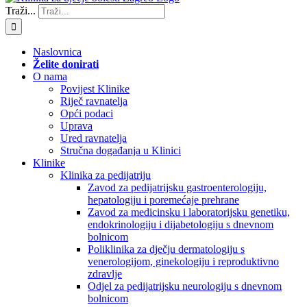
Traži...
Naslovnica
Želite donirati
O nama
Povijest Klinike
Riječ ravnatelja
Opći podaci
Uprava
Ured ravnatelja
Stručna događanja u Klinici
Klinike
Klinika za pedijatriju
Zavod za pedijatrijsku gastroenterologiju,
hepatologiju i poremećaje prehrane
Zavod za medicinsku i laboratorijsku genetiku,
endokrinologiju i dijabetologiju s dnevnom
bolnicom
Poliklinika za dječju dermatologiju s
venerologijom, ginekologiju i reproduktivno
zdravlje
Odjel za pedijatrijsku neurologiju s dnevnom
bolnicom