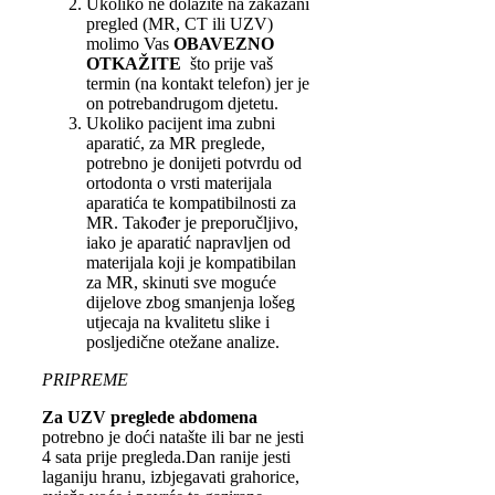
Ukoliko ne dolazite na zakazani
pregled (MR, CT ili UZV)
molimo Vas
OBAVEZNO
OTKAŽITE
što prije vaš
termin (na kontakt telefon) jer je
on potrebandrugom djetetu.
Ukoliko pacijent ima zubni
aparatić, za MR preglede,
potrebno je donijeti potvrdu od
ortodonta o vrsti materijala
aparatića te kompatibilnosti za
MR. Također je preporučljivo,
iako je aparatić napravljen od
materijala koji je kompatibilan
za MR, skinuti sve moguće
dijelove zbog smanjenja lošeg
utjecaja na kvalitetu slike i
posljedične otežane analize.
PRIPREME
Za UZV preglede abdomena
potrebno je doći natašte ili bar ne jesti
4 sata prije pregleda.Dan ranije jesti
laganiju hranu, izbjegavati grahorice,