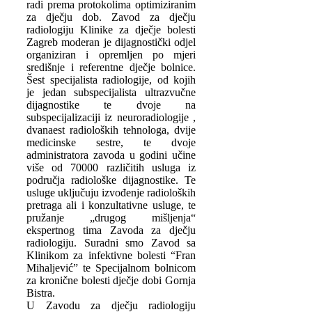
radi prema protokolima optimiziranim
za dječju dob. Zavod za dječju
radiologiju Klinike za dječje bolesti
Zagreb moderan je dijagnostički odjel
organiziran i opremljen po mjeri
središnje i referentne dječje bolnice.
Šest specijalista radiologije, od kojih
je jedan subspecijalista ultrazvučne
dijagnostike te dvoje na
subspecijalizaciji iz neuroradiologije ,
dvanaest radioloških tehnologa, dvije
medicinske sestre, te dvoje
administratora zavoda u godini učine
više od 70000 različitih usluga iz
područja radiološke dijagnostike. Te
usluge uključuju izvođenje radioloških
pretraga ali i konzultativne usluge, te
pružanje „drugog mišljenja“
ekspertnog tima Zavoda za dječju
radiologiju. Suradni smo Zavod sa
Klinikom za infektivne bolesti “Fran
Mihaljević” te Specijalnom bolnicom
za kronične bolesti dječje dobi Gornja
Bistra.
U Zavodu za dječju radiologiju