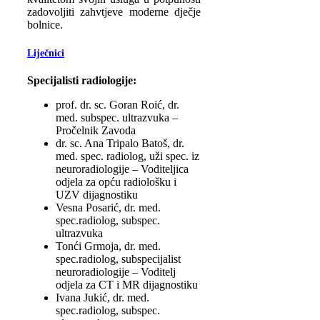
zadovoljiti zahvtjeve moderne dječje
bolnice.
Liječnici
Specijalisti radiologije:
prof. dr. sc. Goran Roić, dr.
med. subspec. ultrazvuka –
Pročelnik Zavoda
dr. sc. Ana Tripalo Batoš, dr.
med. spec. radiolog, uži spec. iz
neuroradiologije – Voditeljica
odjela za opću radiološku i
UZV dijagnostiku
Vesna Posarić, dr. med.
spec.radiolog, subspec.
ultrazvuka
Tonći Grmoja, dr. med.
spec.radiolog, subspecijalist
neuroradiologije – Voditelj
odjela za CT i MR dijagnostiku
Ivana Jukić, dr. med.
spec.radiolog, subspec.