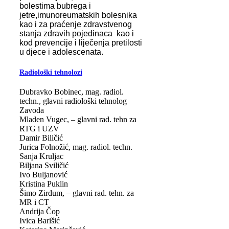
bolestima bubrega i
jetre,imunoreumatskih bolesnika
kao i za praćenje zdravstvenog
stanja zdravih pojedinaca kao i
kod prevencije i liječenja pretilosti
u djece i adolescenata.​
Radiološki tehnolozi
Dubravko Bobinec, mag. radiol.
techn., glavni radiološki tehnolog
Zavoda
Mladen Vugec, – glavni rad. tehn za
RTG i UZV
Damir Biličić
Jurica Folnožić, mag. radiol. techn.
Sanja Kruljac
Biljana Sviličić
Ivo Buljanović
Kristina Puklin
Šimo Zirdum, – glavni rad. tehn. za
MR i CT
Andrija Čop
Ivica Barišić