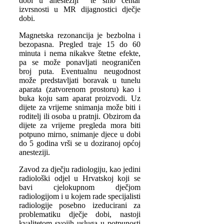
dobi u anesteziji te smo centar
izvrsnosti u MR dijagnostici dječje
dobi.
Magnetska rezonancija je bezbolna i
bezopasna. Pregled traje 15 do 60
minuta i nema nikakve štetne efekte,
pa se može ponavljati neograničen
broj puta. Eventualnu neugodnost
može predstavljati boravak u tunelu
aparata (zatvorenom prostoru) kao i
buka koju sam aparat proizvodi. Uz
dijete za vrijeme snimanja može biti i
roditelj ili osoba u pratnji. Obzirom da
dijete za vrijeme pregleda mora biti
potpuno mirno, snimanje djece u dobi
do 5 godina vrši se u doziranoj općoj
anesteziji.
Zavod za dječju radiologiju, kao jedini
radiološki odjel u Hrvatskoj koji se
bavi cjelokupnom dječjom
radiologijom i u kojem rade specijalisti
radiologije posebno izeducirani za
problematiku dječje dobi, nastoji
kvalitetom svojih usluga u potpunosti