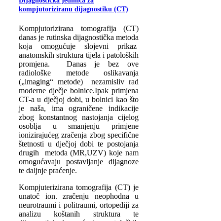
Dijagnostička jedinica za
kompjutoriziranu dijagnostiku (CT)
Kompjutorizirana tomografija (CT)
danas je rutinska dijagnostička metoda
koja omogućuje slojevni prikaz
anatomskih struktura tijela i patoloških
promjena. Danas je bez ove
radiološke metode oslikavanja
(„imaging“ metode) nezamisliv rad
moderne dječje bolnice.Ipak primjena
CT-a u dječjoj dobi, u bolnici kao što
je naša, ima ograničene indikacije
zbog konstantnog nastojanja cijelog
osoblja u smanjenju primjene
ionizirajućeg zračenja zbog specifične
štetnosti u dječjoj dobi te postojanja
drugih metoda (MR,UZV) koje nam
omogućavaju postavljanje dijagnoze
te daljnje praćenje.
Kompjuterizirana tomografija (CT) je
unatoč ion. zračenju neophodna u
neurotraumi i politraumi, ortopediji za
analizu koštanih struktura te