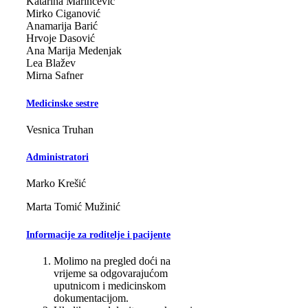
Katarina Marinčević
Mirko Ciganović
Anamarija Barić
Hrvoje Dasović
Ana Marija Medenjak
Lea Blažev
Mirna Safner
Medicinske sestre
Vesnica Truhan
Administratori
Marko Krešić
Marta Tomić Mužinić
Informacije za roditelje i pacijente
Molimo na pregled doći na
vrijeme sa odgovarajućom
uputnicom i medicinskom
dokumentacijom.