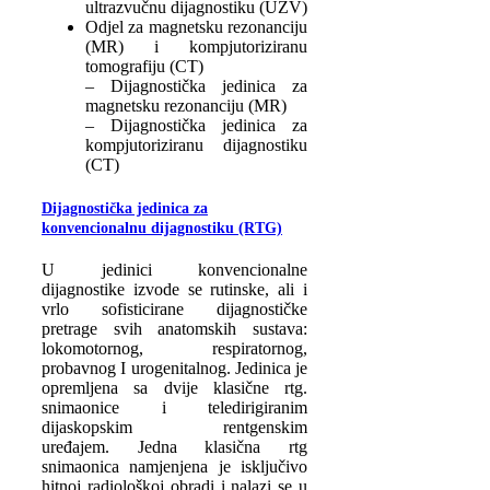
ultrazvučnu dijagnostiku (UZV)
Odjel za magnetsku rezonanciju
(MR) i kompjutoriziranu
tomografiju (CT)
– Dijagnostička jedinica za
magnetsku rezonanciju (MR)
– Dijagnostička jedinica za
kompjutoriziranu dijagnostiku
(CT)
Dijagnostička jedinica za
konvencionalnu dijagnostiku (RTG)
U jedinici konvencionalne
dijagnostike izvode se rutinske, ali i
vrlo sofisticirane dijagnostičke
pretrage svih anatomskih sustava:
lokomotornog, respiratornog,
probavnog I urogenitalnog. Jedinica je
opremljena sa dvije klasične rtg.
snimaonice i teledirigiranim
dijaskopskim rentgenskim
uređajem. Jedna klasična rtg
snimaonica namjenjena je isključivo
hitnoj radiološkoj obradi i nalazi se u