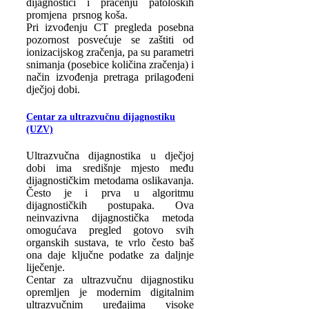
dijagnostici i praćenju patoloških
promjena prsnog koša.
Pri izvođenju CT pregleda posebna
pozornost posvećuje se zaštiti od
ionizacijskog zračenja, pa su parametri
snimanja (posebice količina zračenja) i
način izvođenja pretraga prilagođeni
dječjoj dobi.
Centar za ultrazvučnu dijagnostiku
(UZV)
Ultrazvučna dijagnostika u dječjoj
dobi ima središnje mjesto među
dijagnostičkim metodama oslikavanja.
Često je i prva u algoritmu
dijagnostičkih postupaka. Ova
neinvazivna dijagnostička metoda
omogućava pregled gotovo svih
organskih sustava, te vrlo često baš
ona daje ključne podatke za daljnje
liječenje.
Centar za ultrazvučnu dijagnostiku
opremljen je modernim digitalnim
ultrazvučnim uređajima visoke