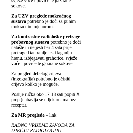
svježe voće i povrće te gazirane
sokove.
Za UZV preglede mokraćnog
sustava
potrebno je doći sa punim
mokraćnim mjehurom.
Za kontrastne radiološke pretrage
probavnog sustava
potrebno je doći
natašte ili ne jesti bar 4 sata prije
pretrage.Dan ranije jesti laganiju
hranu, izbjegavati grahorice, svježe
voće i povrće te gazirane sokove.
Za pregled debelog crijeva
(irigografija) potrebno je očistiti
crijevo koliko je moguće.
Poslije ručka oko 17-18 sati popiti X-
prep (nabavlja se u ljekarnama bez
recepta).
Za MR preglede –
link
RADNO VRIJEME ZAVODA ZA
DJEČJU RADIOLOGIJU