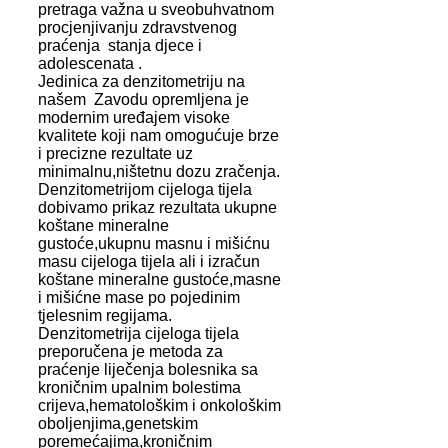
pretraga važna u sveobuhvatnom
procjenjivanju zdravstvenog
praćenja stanja djece i
adolescenata .
Jedinica za denzitometriju na
našem Zavodu opremljena je
modernim uređajem visoke
kvalitete koji nam omogućuje brze
i precizne rezultate uz
minimalnu,ništetnu dozu zračenja.
Denzitometrijom cijeloga tijela
dobivamo prikaz rezultata ukupne
koštane mineralne
gustoće,ukupnu masnu i mišićnu
masu cijeloga tijela ali i izračun
koštane mineralne gustoće,masne
i mišićne mase po pojedinim
tjelesnim regijama.
Denzitometrija cijeloga tijela
preporučena je metoda za
praćenje liječenja bolesnika sa
kroničnim upalnim bolestima
crijeva,hematološkim i onkološkim
oboljenjima,genetskim
poremećajima,kroničnim