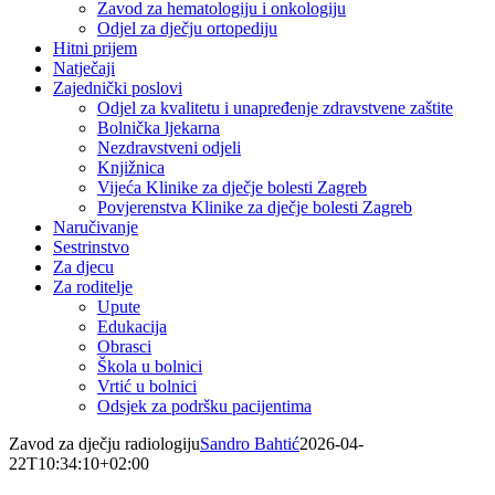
Zavod za hematologiju i onkologiju
Odjel za dječju ortopediju
Hitni prijem
Natječaji
Zajednički poslovi
Odjel za kvalitetu i unapređenje zdravstvene zaštite
Bolnička ljekarna
Nezdravstveni odjeli
Knjižnica
Vijeća Klinike za dječje bolesti Zagreb
Povjerenstva Klinike za dječje bolesti Zagreb
Naručivanje
Sestrinstvo
Za djecu
Za roditelje
Upute
Edukacija
Obrasci
Škola u bolnici
Vrtić u bolnici
Odsjek za podršku pacijentima
Zavod za dječju radiologiju
Sandro Bahtić
2026-04-
22T10:34:10+02:00