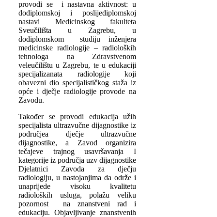
provodi se i nastavna aktivnost: u
dodiplomskoj i poslijediplomskoj
nastavi Medicinskog fakulteta
Sveučilišta u Zagrebu, u
dodiplomskom studiju inženjera
medicinske radiologije – radioloških
tehnologa na Zdravstvenom
veleučilištu u Zagrebu, te u edukaciji
specijalizanata radiologije koji
obavezni dio specijalističkog staža iz
opće i dječje radiologije provode na
Zavodu.
Također se provodi edukacija užih
specijalista ultrazvučne dijagnostike iz
područjea dječje ultrazvučne
dijagnostike, a Zavod organizira
tečajeve trajnog usavršavanja I
kategorije iz područja uzv dijagnostike
Djelatnici Zavoda za dječju
radiologiju, u nastojanjima da održe i
unaprijede visoku kvalitetu
radioloških usluga, polažu veliku
pozornost na znanstveni rad i
edukaciju. Objavljivanje znanstvenih