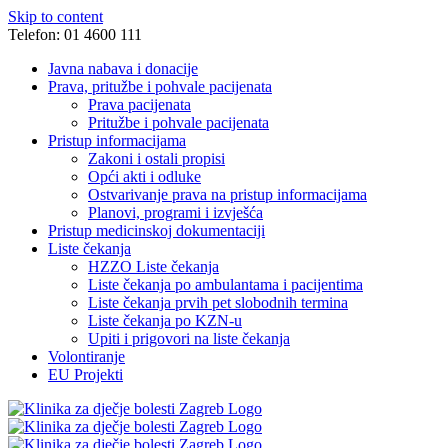
Skip to content
Telefon: 01 4600 111
Javna nabava i donacije
Prava, pritužbe i pohvale pacijenata
Prava pacijenata
Pritužbe i pohvale pacijenata
Pristup informacijama
Zakoni i ostali propisi
Opći akti i odluke
Ostvarivanje prava na pristup informacijama
Planovi, programi i izvješća
Pristup medicinskoj dokumentaciji
Liste čekanja
HZZO Liste čekanja
Liste čekanja po ambulantama i pacijentima
Liste čekanja prvih pet slobodnih termina
Liste čekanja po KZN-u
Upiti i prigovori na liste čekanja
Volontiranje
EU Projekti