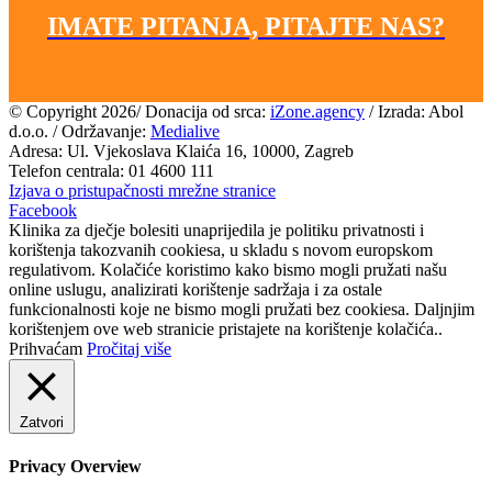
IMATE PITANJA, PITAJTE NAS?
© Copyright
2026/ Donacija od srca:
iZone.agency
/ Izrada: Abol
d.o.o. / Održavanje:
Medialive
Adresa: Ul. Vjekoslava Klaića 16, 10000, Zagreb
Telefon centrala: 01 4600 111
Izjava o pristupačnosti mrežne stranice
Facebook
Klinika za dječje bolesiti unaprijedila je politiku privatnosti i
korištenja takozvanih cookiesa, u skladu s novom europskom
regulativom. Kolačiće koristimo kako bismo mogli pružati našu
online uslugu, analizirati korištenje sadržaja i za ostale
funkcionalnosti koje ne bismo mogli pružati bez cookiesa. Daljnjim
korištenjem ove web stranicie pristajete na korištenje kolačića..
Prihvaćam
Pročitaj više
Zatvori
Privacy Overview