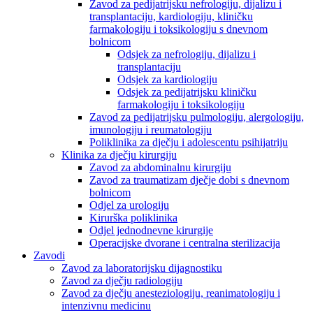
Zavod za pedijatrijsku nefrologiju, dijalizu i
transplantaciju, kardiologiju, kliničku
farmakologiju i toksikologiju s dnevnom
bolnicom
Odsjek za nefrologiju, dijalizu i
transplantaciju
Odsjek za kardiologiju
Odsjek za pedijatrijsku kliničku
farmakologiju i toksikologiju
Zavod za pedijatrijsku pulmologiju, alergologiju,
imunologiju i reumatologiju
Poliklinika za dječju i adolescentu psihijatriju
Klinika za dječju kirurgiju
Zavod za abdominalnu kirurgiju
Zavod za traumatizam dječje dobi s dnevnom
bolnicom
Odjel za urologiju
Kirurška poliklinika
Odjel jednodnevne kirurgije
Operacijske dvorane i centralna sterilizacija
Zavodi
Zavod za laboratorijsku dijagnostiku
Zavod za dječju radiologiju
Zavod za dječju anesteziologiju, reanimatologiju i
intenzivnu medicinu