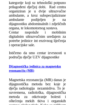
kategorije koji su tehnološki potpuno
prilagođeni dječjoj dobi. Rad centra
organiziran je u dvije ultrazvučne
ambulante, a kroz subspecijalizirane
ambulante podijeljen je na
dijagnostiku abdominalnih i zdjeličnih
organa, te lokomotornog sustava.
Centar raspolaže i mobilnim
digitalnim ultrazvučnim uređajem za
potrebe jedinice int enzivnog liječenja
i operacijske sale.
Ističemo da smo centar izvrsnosti u
području dječje UZV dijagnostike
Dijagnostička jedinica za magnetsku
rezonanciju (MR)
Magnetska rezonancija (MR) danas je
dijagnostička metoda bez koje je
dječja radiologija nezamisliva. To je
suvremena, radiološka, dijagnostička
metoda za otkrivanje bolesti i
oštećenja mekih tkiva i organskih