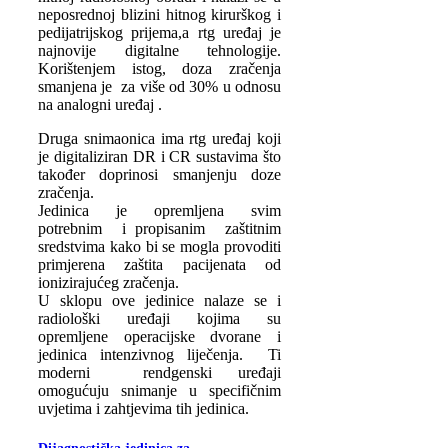
neposrednoj blizini hitnog kirurškog i
pedijatrijskog prijema,a rtg uređaj je
najnovije digitalne tehnologije.
Korištenjem istog, doza zračenja
smanjena je za više od 30% u odnosu
na analogni uređaj .
Druga snimaonica ima rtg uređaj koji
je digitaliziran DR i CR sustavima što
također doprinosi smanjenju doze
zračenja.
Jedinica je opremljena svim
potrebnim i propisanim zaštitnim
sredstvima kako bi se mogla provoditi
primjerena zaštita pacijenata od
ionizirajućeg zračenja.
U sklopu ove jedinice nalaze se i
radiološki uređaji kojima su
opremljene operacijske dvorane i
jedinica intenzivnog liječenja. Ti
moderni rendgenski uređaji
omogućuju snimanje u specifičnim
uvjetima i zahtjevima tih jedinica.