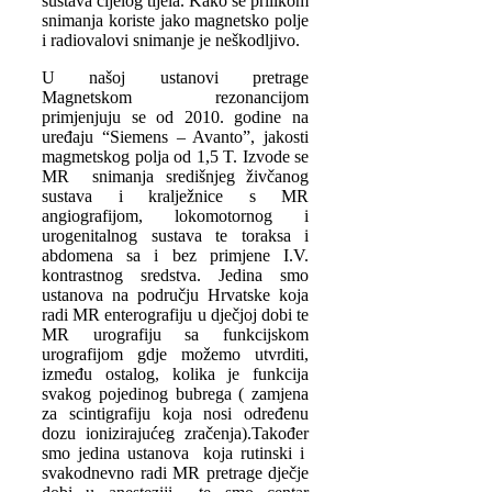
sustava cijelog tijela. Kako se prilikom
snimanja koriste jako magnetsko polje
i radiovalovi snimanje je neškodljivo.
U našoj ustanovi pretrage
Magnetskom rezonancijom
primjenjuju se od 2010. godine na
uređaju “Siemens – Avanto”, jakosti
magmetskog polja od 1,5 T. Izvode se
MR snimanja središnjeg živčanog
sustava i kralježnice s MR
angiografijom, lokomotornog i
urogenitalnog sustava te toraksa i
abdomena sa i bez primjene I.V.
kontrastnog sredstva. Jedina smo
ustanova na području Hrvatske koja
radi MR enterografiju u dječjoj dobi te
MR urografiju sa funkcijskom
urografijom gdje možemo utvrditi,
između ostalog, kolika je funkcija
svakog pojedinog bubrega ( zamjena
za scintigrafiju koja nosi određenu
dozu ionizirajućeg zračenja).Također
smo jedina ustanova koja rutinski i
svakodnevno radi MR pretrage dječje