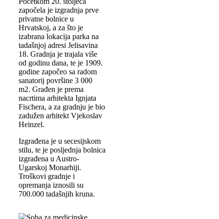
Početkom 20. stoljeća
započela je izgradnja prve
privatne bolnice u
Hrvatskoj, a za što je
izabrana lokacija parka na
tadašnjoj adresi Jelisavina
18. Gradnja je trajala više
od godinu dana, te je 1909.
godine započeo sa radom
sanatorij površine 3 000
m2. Građen je prema
nacrtima arhitekta Ignjata
Fischera, a za gradnju je bio
zadužen arhitekt Vjekoslav
Heinzel.
Izgrađena je u secesijskom
stilu, te je posljednja bolnica
izgrađena u Austro-
Ugarskoj Monarhiji.
Troškovi gradnje i
opremanja iznosili su
700.000 tadašnjih kruna.