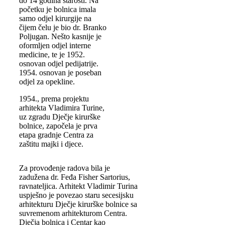
do 14 godina starosti. Na
početku je bolnica imala
samo odjel kirurgije na
čijem čelu je bio dr. Branko
Poljugan. Nešto kasnije je
oformljen odjel interne
medicine, te je 1952.
osnovan odjel pedijatrije.
1954. osnovan je poseban
odjel za opekline.
1954., prema projektu
arhitekta Vladimira Turine,
uz zgradu Dječje kirurške
bolnice, započela je prva
etapa gradnje Centra za
zaštitu majki i djece.
Za provođenje radova bila je
zadužena dr. Feđa Fisher Sartorius,
ravnateljica. Arhitekt Vladimir Turina
uspješno je povezao staru secesijsku
arhitekturu Dječje kirurške bolnice sa
suvremenom arhitekturom Centra.
Dječja bolnica i Centar kao