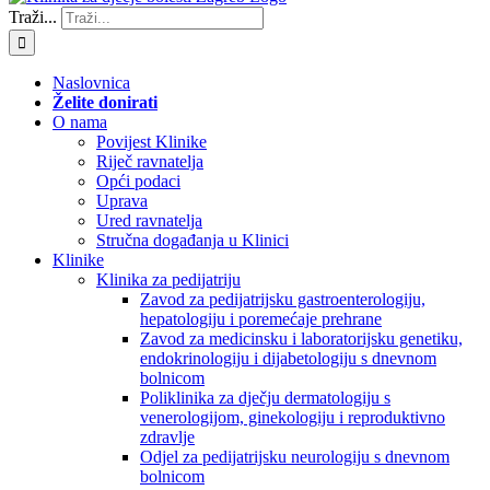
Traži...
Naslovnica
Želite donirati
O nama
Povijest Klinike
Riječ ravnatelja
Opći podaci
Uprava
Ured ravnatelja
Stručna događanja u Klinici
Klinike
Klinika za pedijatriju
Zavod za pedijatrijsku gastroenterologiju,
hepatologiju i poremećaje prehrane
Zavod za medicinsku i laboratorijsku genetiku,
endokrinologiju i dijabetologiju s dnevnom
bolnicom
Poliklinika za dječju dermatologiju s
venerologijom, ginekologiju i reproduktivno
zdravlje
Odjel za pedijatrijsku neurologiju s dnevnom
bolnicom