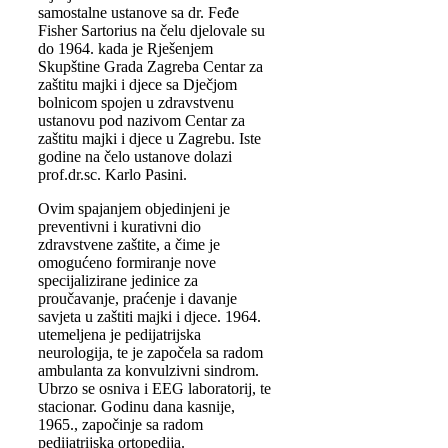
samostalne ustanove sa dr. Feđe
Fisher Sartorius na čelu djelovale su
do 1964. kada je Rješenjem
Skupštine Grada Zagreba Centar za
zaštitu majki i djece sa Dječjom
bolnicom spojen u zdravstvenu
ustanovu pod nazivom Centar za
zaštitu majki i djece u Zagrebu. Iste
godine na čelo ustanove dolazi
prof.dr.sc. Karlo Pasini.
Ovim spajanjem objedinjeni je
preventivni i kurativni dio
zdravstvene zaštite, a čime je
omogućeno formiranje nove
specijalizirane jedinice za
proučavanje, praćenje i davanje
savjeta u zaštiti majki i djece. 1964.
utemeljena je pedijatrijska
neurologija, te je započela sa radom
ambulanta za konvulzivni sindrom.
Ubrzo se osniva i EEG laboratorij, te
stacionar. Godinu dana kasnije,
1965., započinje sa radom
pedijatrijska ortopedija.