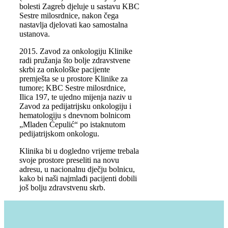
bolesti Zagreb djeluje u sastavu KBC
Sestre milosrdnice, nakon čega
nastavlja djelovati kao samostalna
ustanova.
2015. Zavod za onkologiju Klinike
radi pružanja što bolje zdravstvene
skrbi za onkološke pacijente
premješta se u prostore Klinike za
tumore; KBC Sestre milosrdnice,
Ilica 197, te ujedno mijenja naziv u
Zavod za pedijatrijsku onkologiju i
hematologiju s dnevnom bolnicom
„Mladen Ćepulić“ po istaknutom
pedijatrijskom onkologu.
Klinika bi u dogledno vrijeme trebala
svoje prostore preseliti na novu
adresu, u nacionalnu dječju bolnicu,
kako bi naši najmlađi pacijenti dobili
još bolju zdravstvenu skrb.