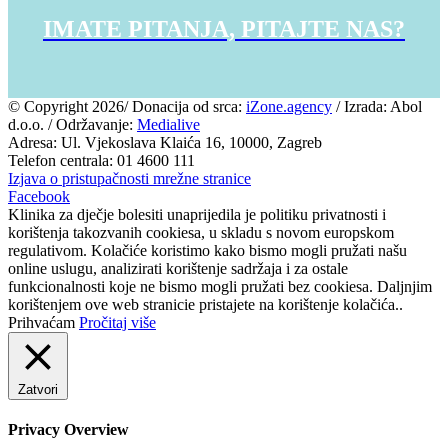
IMATE PITANJA, PITAJTE NAS?
© Copyright
2026/ Donacija od srca:
iZone.agency
/ Izrada: Abol
d.o.o. / Održavanje:
Medialive
Adresa: Ul. Vjekoslava Klaića 16, 10000, Zagreb
Telefon centrala: 01 4600 111
Izjava o pristupačnosti mrežne stranice
Facebook
Klinika za dječje bolesiti unaprijedila je politiku privatnosti i
korištenja takozvanih cookiesa, u skladu s novom europskom
regulativom. Kolačiće koristimo kako bismo mogli pružati našu
online uslugu, analizirati korištenje sadržaja i za ostale
funkcionalnosti koje ne bismo mogli pružati bez cookiesa. Daljnjim
korištenjem ove web stranicie pristajete na korištenje kolačića..
Prihvaćam
Pročitaj više
Zatvori
Privacy Overview