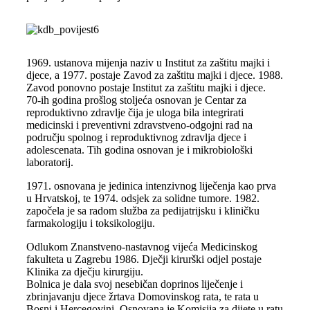
1969. ustanova mijenja naziv u Institut za zaštitu majki i
djece, a 1977. postaje Zavod za zaštitu majki i djece. 1988.
Zavod ponovno postaje Institut za zaštitu majki i djece.
70-ih godina prošlog stoljeća osnovan je Centar za
reproduktivno zdravlje čija je uloga bila integrirati
medicinski i preventivni zdravstveno-odgojni rad na
području spolnog i reproduktivnog zdravlja djece i
adolescenata. Tih godina osnovan je i mikrobiološki
laboratorij.
1971. osnovana je jedinica intenzivnog liječenja kao prva
u Hrvatskoj, te 1974. odsjek za solidne tumore. 1982.
započela je sa radom služba za pedijatrijsku i kliničku
farmakologiju i toksikologiju.
Odlukom Znanstveno-nastavnog vijeća Medicinskog
fakulteta u Zagrebu 1986. Dječji kirurški odjel postaje
Klinika za dječju kirurgiju.
Bolnica je dala svoj nesebičan doprinos liječenje i
zbrinjavanju djece žrtava Domovinskog rata, te rata u
Bosni i Hercegovini. Osnovana je Komisija za dijete u ratu