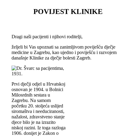
POVIJEST KLINIKE
Dragi naši pacijenti i njihovi roditelji,
željeli bi Vas upoznati sa zanimljivom poviješću dječje
medicine u Zagrebu, kao ujedno i poviješću i razvojem
današnje Klinike za dječje bolesti Zagreb.
Prvi dječji odjel u Hrvatskoj
osnovan je 1904. u Bolnici
Milosrdnih sestara u
Zagrebu. Na samom
početku 20. stoljeća uslijed
siromaštva i needuciranosti,
nažalost, zdravstveno stanje
djece bilo je na izrazito
niskoj razini. Iz toga razloga
1906. donijet je Zakon o