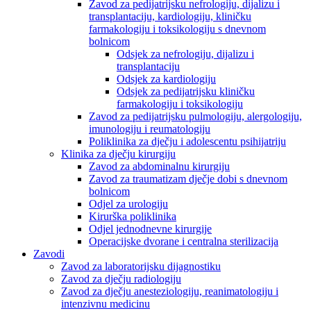
Zavod za pedijatrijsku nefrologiju, dijalizu i
transplantaciju, kardiologiju, kliničku
farmakologiju i toksikologiju s dnevnom
bolnicom
Odsjek za nefrologiju, dijalizu i
transplantaciju
Odsjek za kardiologiju
Odsjek za pedijatrijsku kliničku
farmakologiju i toksikologiju
Zavod za pedijatrijsku pulmologiju, alergologiju,
imunologiju i reumatologiju
Poliklinika za dječju i adolescentu psihijatriju
Klinika za dječju kirurgiju
Zavod za abdominalnu kirurgiju
Zavod za traumatizam dječje dobi s dnevnom
bolnicom
Odjel za urologiju
Kirurška poliklinika
Odjel jednodnevne kirurgije
Operacijske dvorane i centralna sterilizacija
Zavodi
Zavod za laboratorijsku dijagnostiku
Zavod za dječju radiologiju
Zavod za dječju anesteziologiju, reanimatologiju i
intenzivnu medicinu