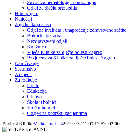
Zavod za hematologiju i onkologiju
Odjel za dječju ortopediju
Hitni prijem
Natječaji
Zajednički poslovi
Odjel za kvalitetu i unapređenje zdravstvene zaštite
Bolnička ljekarna
Nezdravstveni odjeli
Knjižnica
Vijeća Klinike za dječje bolesti Zagreb
Povjerenstva Klinike za dječje bolesti Zagreb
Naručivanje
Sestrinstvo
Za djecu
Za roditelje
Upute
Edukacija
Obrasci
Škola u bolnici
Vrtić u bolnici
Odsjek za podršku pacijentima
Povijest Klinike
Vjekoslav Last
2019-07-11T09:13:53+02:00