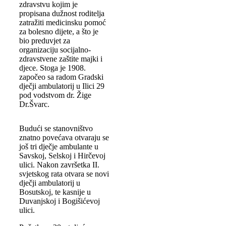
zdravstvu kojim je
propisana dužnost roditelja
zatražiti medicinsku pomoć
za bolesno dijete, a što je
bio preduvjet za
organizaciju socijalno-
zdravstvene zaštite majki i
djece. Stoga je 1908.
započeo sa radom Gradski
dječji ambulatorij u Ilici 29
pod vodstvom dr. Žige
Dr.Švarc.
Budući se stanovništvo
znatno povećava otvaraju se
još tri dječje ambulante u
Savskoj, Selskoj i Hirčevoj
ulici. Nakon završetka II.
svjetskog rata otvara se novi
dječji ambulatorij u
Bosutskoj, te kasnije u
Duvanjskoj i Bogišićevoj
ulici.