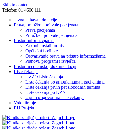
Skip to content
Telefon: 01 4600 111
Javna nabava i donacije
Prava, pritužbe i pohvale pacijenata
Prava pacijenata
Pritužbe i pohvale pacijenata
Pristup informacijama
Zakoni i ostali propisi
Opći akti i odluke
Ostvarivanje prava na pristup informacijama
Planovi, programi i izvješća
Pristup medicinskoj dokumentaciji
Liste čekanja
HZZO Liste čekanja
Liste čekanja po ambulantama i pacijentima
Liste čekanja prvih pet slobodnih termina
Liste čekanja po KZN-u
Upiti i prigovori na liste čekanja
Volontiranje
EU Projekti