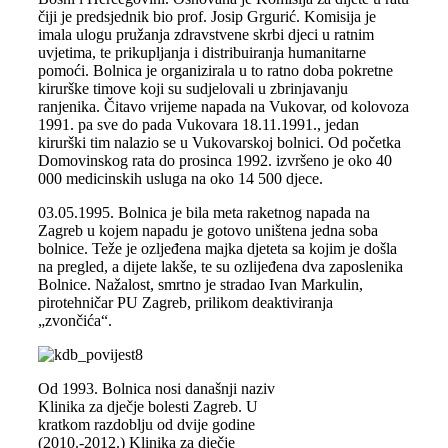
čiji je predsjednik bio prof. Josip Grgurić. Komisija je
imala ulogu pružanja zdravstvene skrbi djeci u ratnim
uvjetima, te prikupljanja i distribuiranja humanitarne
pomoći. Bolnica je organizirala u to ratno doba pokretne
kirurške timove koji su sudjelovali u zbrinjavanju
ranjenika. Čitavo vrijeme napada na Vukovar, od kolovoza
1991. pa sve do pada Vukovara 18.11.1991., jedan
kirurški tim nalazio se u Vukovarskoj bolnici. Od početka
Domovinskog rata do prosinca 1992. izvršeno je oko 40
000 medicinskih usluga na oko 14 500 djece.
03.05.1995. Bolnica je bila meta raketnog napada na
Zagreb u kojem napadu je gotovo uništena jedna soba
bolnice. Teže je ozljeđena majka djeteta sa kojim je došla
na pregled, a dijete lakše, te su ozlijeđena dva zaposlenika
Bolnice. Nažalost, smrtno je stradao Ivan Markulin,
pirotehničar PU Zagreb, prilikom deaktiviranja
„zvončića“.
Od 1993. Bolnica nosi današnji naziv
Klinika za dječje bolesti Zagreb. U
kratkom razdoblju od dvije godine
(2010.-2012.) Klinika za dječje