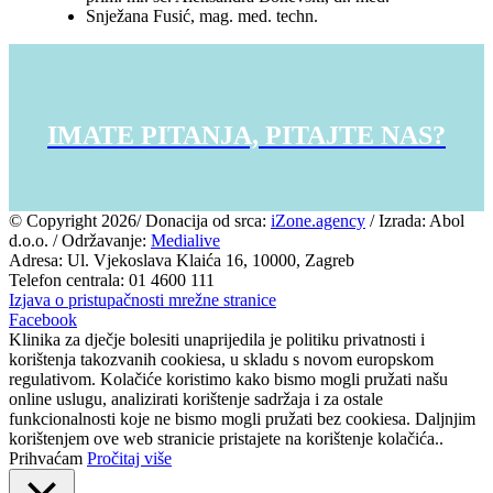
Snježana Fusić, mag. med. techn.
IMATE PITANJA, PITAJTE NAS?
© Copyright
2026/ Donacija od srca:
iZone.agency
/ Izrada: Abol
d.o.o. / Održavanje:
Medialive
Adresa: Ul. Vjekoslava Klaića 16, 10000, Zagreb
Telefon centrala: 01 4600 111
Izjava o pristupačnosti mrežne stranice
Facebook
Klinika za dječje bolesiti unaprijedila je politiku privatnosti i
korištenja takozvanih cookiesa, u skladu s novom europskom
regulativom. Kolačiće koristimo kako bismo mogli pružati našu
online uslugu, analizirati korištenje sadržaja i za ostale
funkcionalnosti koje ne bismo mogli pružati bez cookiesa. Daljnjim
korištenjem ove web stranicie pristajete na korištenje kolačića..
Prihvaćam
Pročitaj više