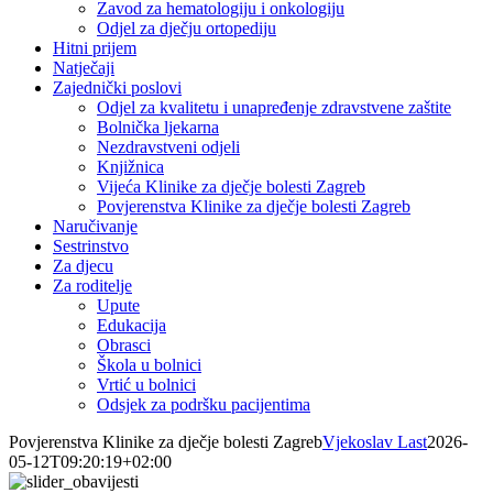
Zavod za hematologiju i onkologiju
Odjel za dječju ortopediju
Hitni prijem
Natječaji
Zajednički poslovi
Odjel za kvalitetu i unapređenje zdravstvene zaštite
Bolnička ljekarna
Nezdravstveni odjeli
Knjižnica
Vijeća Klinike za dječje bolesti Zagreb
Povjerenstva Klinike za dječje bolesti Zagreb
Naručivanje
Sestrinstvo
Za djecu
Za roditelje
Upute
Edukacija
Obrasci
Škola u bolnici
Vrtić u bolnici
Odsjek za podršku pacijentima
Povjerenstva Klinike za dječje bolesti Zagreb
Vjekoslav Last
2026-
05-12T09:20:19+02:00