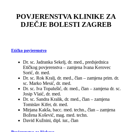
POVJERENSTVA KLINIKE ZA
DJEČJE BOLESTI ZAGREB
Etičko povjerenstvo
Dr. sc. Jadranka Sekelj, dr. med., predsjednica
Etičkog povjerenstva – zamjena Ivana Kerovec
Sorić, dr. med.
Dr. sc. Rok Kralj, dr. med., član – zamjena prim. dr.
sc. Marko Mesić, dr. med.
Dr. sc. Iva Topalušić, dr. med., član – zamjena dr. sc.
Josip Vlaić, dr. med.
Dr. sc. Sandra Kralik, dr. med., član – zamjena
Tomislav Kifer, dr. med.
Mirjana Kakša, bacc. med. techn., član – zamjena
Božena Košević, mag. med. techn.
David Kužnini, dipl. iur., član