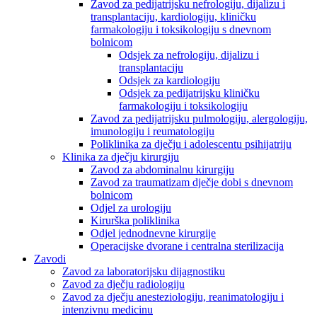
Zavod za pedijatrijsku nefrologiju, dijalizu i
transplantaciju, kardiologiju, kliničku
farmakologiju i toksikologiju s dnevnom
bolnicom
Odsjek za nefrologiju, dijalizu i
transplantaciju
Odsjek za kardiologiju
Odsjek za pedijatrijsku kliničku
farmakologiju i toksikologiju
Zavod za pedijatrijsku pulmologiju, alergologiju,
imunologiju i reumatologiju
Poliklinika za dječju i adolescentu psihijatriju
Klinika za dječju kirurgiju
Zavod za abdominalnu kirurgiju
Zavod za traumatizam dječje dobi s dnevnom
bolnicom
Odjel za urologiju
Kirurška poliklinika
Odjel jednodnevne kirurgije
Operacijske dvorane i centralna sterilizacija
Zavodi
Zavod za laboratorijsku dijagnostiku
Zavod za dječju radiologiju
Zavod za dječju anesteziologiju, reanimatologiju i
intenzivnu medicinu