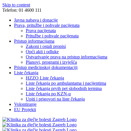
Skip to content
Telefon: 01 4600 111
Javna nabava i donacije
Prava, pritužbe i pohvale pacijenata
Prava pacijenata
Pritužbe i pohvale pacijenata
Pristup informacijama
Zakoni i ostali propisi
Opći akti i odluke
Ostvarivanje prava na pristup informacijama
Planovi, programi i izvješća
Pristup medicinskoj dokumentaciji
Liste čekanja
HZZO Liste čekanja
Liste čekanja po ambulantama i pacijentima
Liste čekanja prvih pet slobodnih termina
Liste čekanja po KZN-u
Upiti i prigovori na liste čekanja
Volontiranje
EU Projekti