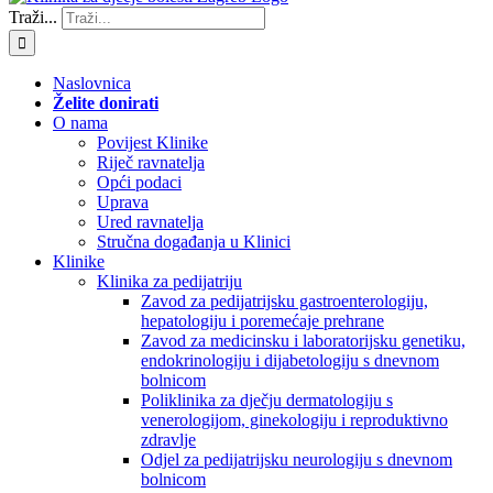
Traži...
Naslovnica
Želite donirati
O nama
Povijest Klinike
Riječ ravnatelja
Opći podaci
Uprava
Ured ravnatelja
Stručna događanja u Klinici
Klinike
Klinika za pedijatriju
Zavod za pedijatrijsku gastroenterologiju,
hepatologiju i poremećaje prehrane
Zavod za medicinsku i laboratorijsku genetiku,
endokrinologiju i dijabetologiju s dnevnom
bolnicom
Poliklinika za dječju dermatologiju s
venerologijom, ginekologiju i reproduktivno
zdravlje
Odjel za pedijatrijsku neurologiju s dnevnom
bolnicom