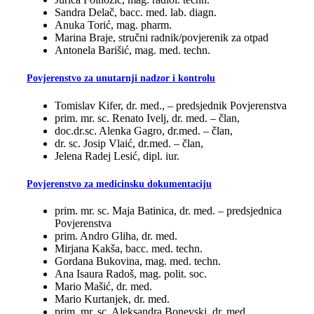
Sandra Delač, bacc. med. lab. diagn.
Anuka Torić, mag. pharm.
Marina Braje, stručni radnik/povjerenik za otpad
Antonela Barišić, mag. med. techn.
Povjerenstvo za unutarnji nadzor i kontrolu
Tomislav Kifer, dr. med., – predsjednik Povjerenstva
prim. mr. sc. Renato Ivelj, dr. med. – član,
doc.dr.sc. Alenka Gagro, dr.med. – član,
dr. sc. Josip Vlaić, dr.med. – član,
Jelena Radej Lesić, dipl. iur.
Povjerenstvo za medicinsku dokumentaciju
prim. mr. sc. Maja Batinica, dr. med. – predsjednica
Povjerenstva
prim. Andro Gliha, dr. med.
Mirjana Kakša, bacc. med. techn.
Gordana Bukovina, mag. med. techn.
Ana Isaura Radoš, mag. polit. soc.
Mario Mašić, dr. med.
Mario Kurtanjek, dr. med.
prim. mr. sc. Aleksandra Bonevski, dr. med.