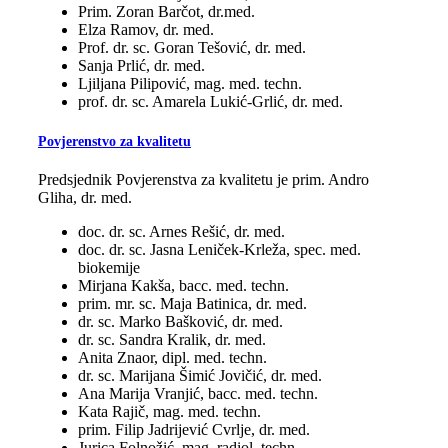
Prim. Zoran Barčot, dr.med.
Elza Ramov, dr. med.
Prof. dr. sc. Goran Tešović, dr. med.
Sanja Prlić, dr. med.
Ljiljana Pilipović, mag. med. techn.
prof. dr. sc. Amarela Lukić-Grlić, dr. med.
Povjerenstvo za kvalitetu
Predsjednik Povjerenstva za kvalitetu je prim. Andro
Gliha, dr. med.
doc. dr. sc. Arnes Rešić, dr. med.
doc. dr. sc. Jasna Leniček-Krleža, spec. med.
biokemije
Mirjana Kakša, bacc. med. techn.
prim. mr. sc. Maja Batinica, dr. med.
dr. sc. Marko Bašković, dr. med.
dr. sc. Sandra Kralik, dr. med.
Anita Znaor, dipl. med. techn.
dr. sc. Marijana Šimić Jovičić, dr. med.
Ana Marija Vranjić, bacc. med. techn.
Kata Rajič, mag. med. techn.
prim. Filip Jadrijević Cvrlje, dr. med.
Jurica Folnožić, mag. radiol. techn.