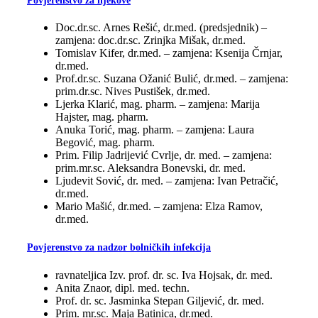
Povjerenstvo za lijekove
Doc.dr.sc. Arnes Rešić, dr.med. (predsjednik) –
zamjena: doc.dr.sc. Zrinjka Mišak, dr.med.
Tomislav Kifer, dr.med. – zamjena: Ksenija Črnjar,
dr.med.
Prof.dr.sc. Suzana Ožanić Bulić, dr.med. – zamjena:
prim.dr.sc. Nives Pustišek, dr.med.
Ljerka Klarić, mag. pharm. – zamjena: Marija
Hajster, mag. pharm.
Anuka Torić, mag. pharm. – zamjena: Laura
Begović, mag. pharm.
Prim. Filip Jadrijević Cvrlje, dr. med. – zamjena:
prim.mr.sc. Aleksandra Bonevski, dr. med.
Ljudevit Sović, dr. med. – zamjena: Ivan Petračić,
dr.med.
Mario Mašić, dr.med. – zamjena: Elza Ramov,
dr.med.
Povjerenstvo za nadzor bolničkih infekcija
ravnateljica Izv. prof. dr. sc. Iva Hojsak, dr. med.
Anita Znaor, dipl. med. techn.
Prof. dr. sc. Jasminka Stepan Giljević, dr. med.
Prim. mr.sc. Maja Batinica, dr.med.