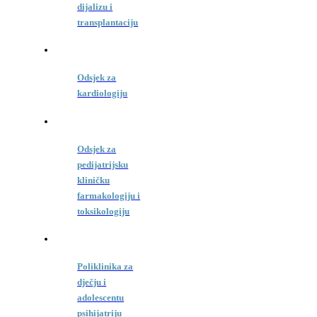
dijalizu i
transplantaciju
Odsjek za
kardiologiju
Odsjek za
pedijatrijsku
kliničku
farmakologiju i
toksikologiju
Poliklinika za
dječju i
adolescentu
psihijatriju