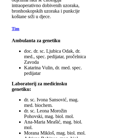
intraoperativno dobivenih uzoraka,
bronhoskopskih uzoraka i punkcije
koštane srži u djece.
Tim
Ambulanta za genetiku
doc. dr. sc. Ljubica Odak, dr.
med., spec. pedijatar, pročelnica
Zavoda
Katarina Vulin, dr. med. spec.
pedijatar
Laboratorij za medicinsku
genetiku:
dr. sc. Ivona Sansović, mag.
med. biochem.
dr. sc. Leona Morožin
Pohovski, mag. biol. mol.
Ana-Maria Meašić, mag. biol.
mol.
Morana Mikloš, mag. biol. mol.