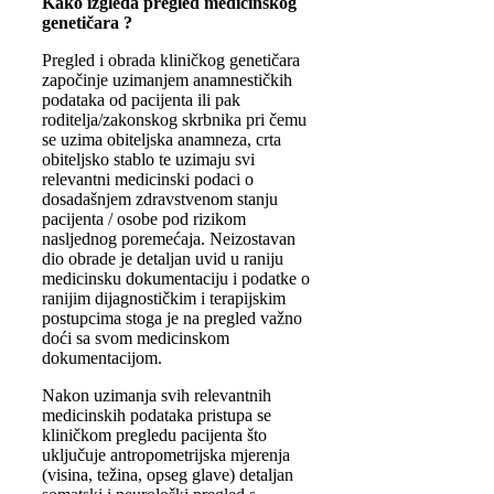
Kako izgleda pregled medicinskog
genetičara ?
Pregled i obrada kliničkog genetičara
započinje uzimanjem anamnestičkih
podataka od pacijenta ili pak
roditelja/zakonskog skrbnika pri čemu
se uzima obiteljska anamneza, crta
obiteljsko stablo te uzimaju svi
relevantni medicinski podaci o
dosadašnjem zdravstvenom stanju
pacijenta / osobe pod rizikom
nasljednog poremećaja. Neizostavan
dio obrade je detaljan uvid u raniju
medicinsku dokumentaciju i podatke o
ranijim dijagnostičkim i terapijskim
postupcima stoga je na pregled važno
doći sa svom medicinskom
dokumentacijom.
Nakon uzimanja svih relevantnih
medicinskih podataka pristupa se
kliničkom pregledu pacijenta što
uključuje antropometrijska mjerenja
(visina, težina, opseg glave) detaljan