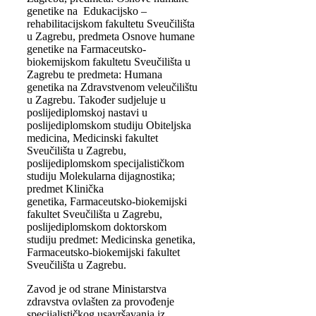
genetike na Edukacijsko –
rehabilitacijskom fakultetu Sveučilišta
u Zagrebu, predmeta Osnove humane
genetike na Farmaceutsko-
biokemijskom fakultetu Sveučilišta u
Zagrebu te predmeta: Humana
genetika na Zdravstvenom veleučilištu
u Zagrebu. Također sudjeluje u
poslijediplomskoj nastavi u
poslijediplomskom studiju Obiteljska
medicina, Medicinski fakultet
Sveučilišta u Zagrebu,
poslijediplomskom specijalističkom
studiju Molekularna dijagnostika;
predmet Klinička
genetika, Farmaceutsko-biokemijski
fakultet Sveučilišta u Zagrebu,
poslijediplomskom doktorskom
studiju predmet: Medicinska genetika,
Farmaceutsko-biokemijski fakultet
Sveučilišta u Zagrebu.
Zavod je od strane Ministarstva
zdravstva ovlašten za provođenje
specijalističkog usavršavanja iz