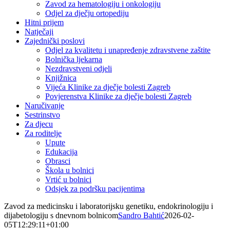
Zavod za hematologiju i onkologiju
Odjel za dječju ortopediju
Hitni prijem
Natječaji
Zajednički poslovi
Odjel za kvalitetu i unapređenje zdravstvene zaštite
Bolnička ljekarna
Nezdravstveni odjeli
Knjižnica
Vijeća Klinike za dječje bolesti Zagreb
Povjerenstva Klinike za dječje bolesti Zagreb
Naručivanje
Sestrinstvo
Za djecu
Za roditelje
Upute
Edukacija
Obrasci
Škola u bolnici
Vrtić u bolnici
Odsjek za podršku pacijentima
Zavod za medicinsku i laboratorijsku genetiku, endokrinologiju i
dijabetologiju s dnevnom bolnicom
Sandro Bahtić
2026-02-
05T12:29:11+01:00