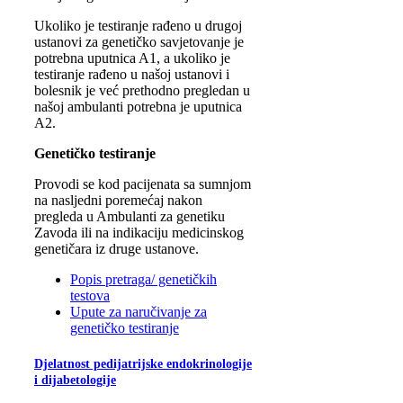
Ukoliko je testiranje rađeno u drugoj
ustanovi za genetičko savjetovanje je
potrebna uputnica A1, a ukoliko je
testiranje rađeno u našoj ustanovi i
bolesnik je već prethodno pregledan u
našoj ambulanti potrebna je uputnica
A2.
Genetičko testiranje
Provodi se kod pacijenata sa sumnjom
na nasljedni poremećaj nakon
pregleda u Ambulanti za genetiku
Zavoda ili na indikaciju medicinskog
genetičara iz druge ustanove.
Popis pretraga/ genetičkih
testova
Upute za naručivanje za
genetičko testiranje
Djelatnost pedijatrijske endokrinologije
i dijabetologije