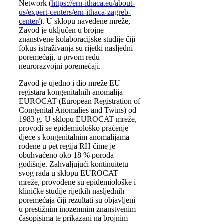
Network (
https://ern-ithaca.eu/about-
us/expert-centers/ern-ithaca-zagreb-
center/
). U sklopu navedene mreže,
Zavod je uključen u brojne
znanstvene kolaboracijske studije čiji
fokus istraživanja su rijetki nasljedni
poremećaji, u prvom redu
neurorazvojni poremećaji.
Zavod je ujedno i dio mreže EU
registara kongenitalnih anomalija
EUROCAT (European Registration of
Congenital Anomalies and Twins) od
1983 g. U sklopu EUROCAT mreže,
provodi se epidemiološko praćenje
djece s kongenitalnim anomalijama
rođene u pet regija RH čime je
obuhvaćeno oko 18 % poroda
godišnje. Zahvaljujući kontinuitetu
svog rada u sklopu EUROCAT
mreže, provođene su epidemiološke i
kliničke studije rijetkih nasljednih
poremećaja čiji rezultati su objavljeni
u prestižnim inozemnim znanstvenim
časopisima te prikazani na brojnim