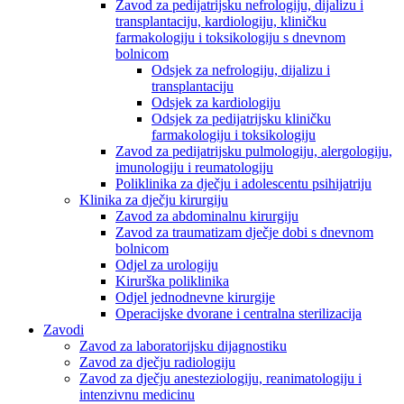
Zavod za pedijatrijsku nefrologiju, dijalizu i
transplantaciju, kardiologiju, kliničku
farmakologiju i toksikologiju s dnevnom
bolnicom
Odsjek za nefrologiju, dijalizu i
transplantaciju
Odsjek za kardiologiju
Odsjek za pedijatrijsku kliničku
farmakologiju i toksikologiju
Zavod za pedijatrijsku pulmologiju, alergologiju,
imunologiju i reumatologiju
Poliklinika za dječju i adolescentu psihijatriju
Klinika za dječju kirurgiju
Zavod za abdominalnu kirurgiju
Zavod za traumatizam dječje dobi s dnevnom
bolnicom
Odjel za urologiju
Kirurška poliklinika
Odjel jednodnevne kirurgije
Operacijske dvorane i centralna sterilizacija
Zavodi
Zavod za laboratorijsku dijagnostiku
Zavod za dječju radiologiju
Zavod za dječju anesteziologiju, reanimatologiju i
intenzivnu medicinu