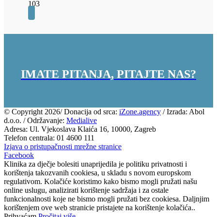
103
IMATE PITANJA, PITAJTE NAS?
© Copyright
2026/ Donacija od srca:
iZone.agency
/ Izrada: Abol
d.o.o. / Održavanje:
Medialive
Adresa: Ul. Vjekoslava Klaića 16, 10000, Zagreb
Telefon centrala: 01 4600 111
Izjava o pristupačnosti mrežne stranice
Facebook
Klinika za dječje bolesiti unaprijedila je politiku privatnosti i
korištenja takozvanih cookiesa, u skladu s novom europskom
regulativom. Kolačiće koristimo kako bismo mogli pružati našu
online uslugu, analizirati korištenje sadržaja i za ostale
funkcionalnosti koje ne bismo mogli pružati bez cookiesa. Daljnjim
korištenjem ove web stranicie pristajete na korištenje kolačića..
Prihvaćam
Pročitaj više