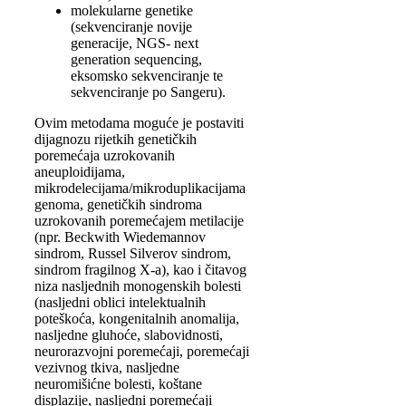
molekularne genetike
(sekvenciranje novije
generacije, NGS- next
generation sequencing,
eksomsko sekvenciranje te
sekvenciranje po Sangeru).
Ovim metodama moguće je postaviti
dijagnozu rijetkih genetičkih
poremećaja uzrokovanih
aneuploidijama,
mikrodelecijama/mikroduplikacijama
genoma, genetičkih sindroma
uzrokovanih poremećajem metilacije
(npr. Beckwith Wiedemannov
sindrom, Russel Silverov sindrom,
sindrom fragilnog X-a), kao i čitavog
niza nasljednih monogenskih bolesti
(nasljedni oblici intelektualnih
poteškoća, kongenitalnih anomalija,
nasljedne gluhoće, slabovidnosti,
neurorazvojni poremećaji, poremećaji
vezivnog tkiva, nasljedne
neuromišićne bolesti, koštane
displazije, nasljedni poremećaji