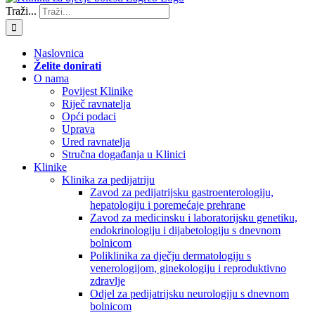
Traži...
Naslovnica
Želite donirati
O nama
Povijest Klinike
Riječ ravnatelja
Opći podaci
Uprava
Ured ravnatelja
Stručna događanja u Klinici
Klinike
Klinika za pedijatriju
Zavod za pedijatrijsku gastroenterologiju,
hepatologiju i poremećaje prehrane
Zavod za medicinsku i laboratorijsku genetiku,
endokrinologiju i dijabetologiju s dnevnom
bolnicom
Poliklinika za dječju dermatologiju s
venerologijom, ginekologiju i reproduktivno
zdravlje
Odjel za pedijatrijsku neurologiju s dnevnom
bolnicom