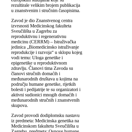
rezultirale velikim brojem publikacija
u znanstvenim i stručnim časopisima.
Zavod je dio Znanstvenog centra
izvrsnosti Medicinskog fakulteta
Sveučilišta u Zagrebu za
reproduktivnu i regenerativnu
medicinu (CERRM) – Istraživačka
jedinica „Biomedicinsko istraživanje
reprodukcije i razvoja“ u sklopu kojeg
vodi temu: Uloga genetike i
epigenetike u reproduktivnom
zdravlju. Članovi tima Zavoda su
članovi stručnih domaćih i
međunarodnih društava u kojima na
području humane genetike, rijetkih
bolesti i pedijatrije te su organizatori i
aktivni sudionici mnogih domaćih i
međunarodnih stručnih i znanstvenih
skupova.
Zavod provodi dodiplomsku nastavu
iz predmeta: Medicinska genetika na
Medicinskom fakultetu Sveučilišta u
Zagrebu, predmeta: Osnove humane