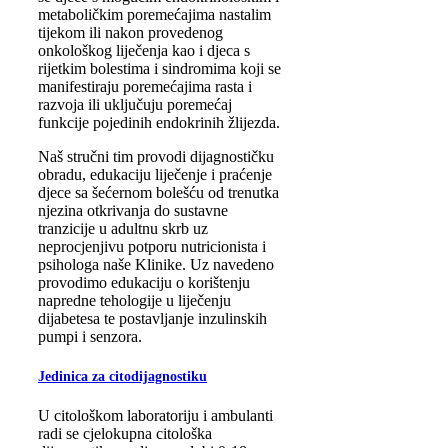
metaboličkim poremećajima nastalim
tijekom ili nakon provedenog
onkološkog liječenja kao i djeca s
rijetkim bolestima i sindromima koji se
manifestiraju poremećajima rasta i
razvoja ili uključuju poremećaj
funkcije pojedinih endokrinih žlijezda.
Naš stručni tim provodi dijagnostičku
obradu, edukaciju liječenje i praćenje
djece sa šećernom bolešću od trenutka
njezina otkrivanja do sustavne
tranzicije u adultnu skrb uz
neprocjenjivu potporu nutricionista i
psihologa naše Klinike. Uz navedeno
provodimo edukaciju o korištenju
napredne tehologije u liječenju
dijabetesa te postavljanje inzulinskih
pumpi i senzora.
Jedinica za citodijagnostiku
U citološkom laboratoriju i ambulanti
radi se cjelokupna citološka