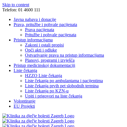
Skip to content
Telefon: 01 4600 111
Javna nabava i donacije
Prava, pritužbe i pohvale pacijenata
Prava pacijenata
Pritužbe i pohvale pacijenata
Pristup informacijama
Zakoni i ostali propisi
Opći akti i odluke
Ostvarivanje prava na pristup informacijama
Planovi, programi i izvješća
Pristup medicinskoj dokumentaciji
Liste čekanja
HZZO Liste čekanja
Liste čekanja po ambulantama i pacijentima
Liste čekanja prvih pet slobodnih termina
Liste čekanja po KZN-u
Upiti i prigovori na liste čekanja
Volontiranje
EU Projekti