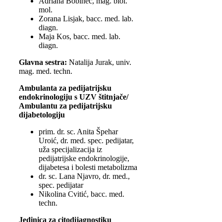
Adriana Bobinec, mag. biol.
mol.
Zorana Lisjak, bacc. med. lab.
diagn.
Maja Kos, bacc. med. lab.
diagn.
Glavna sestra:
Natalija Jurak, univ.
mag. med. techn.
Ambulanta za pedijatrijsku
endokrinologiju s UZV štitnjače/
Ambulantu za pedijatrijsku
dijabetologiju
prim. dr. sc. Anita Špehar
Uroić, dr. med. spec. pedijatar,
uža specijalizacija iz
pedijatrijske endokrinologije,
dijabetesa i bolesti metabolizma
dr. sc. Lana Njavro, dr. med.,
spec. pedijatar
Nikolina Cvitić, bacc. med.
techn.
Jedinica za citodijagnostiku