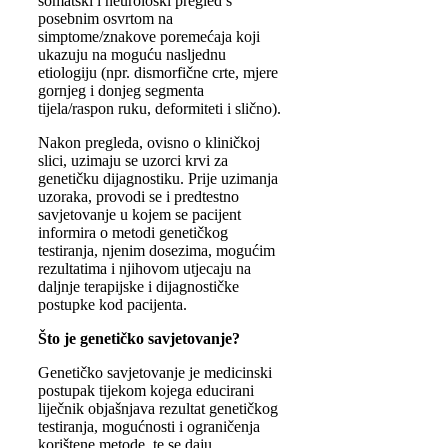
somatski i neurološki pregled s
posebnim osvrtom na
simptome/znakove poremećaja koji
ukazuju na moguću nasljednu
etiologiju (npr. dismorfične crte, mjere
gornjeg i donjeg segmenta
tijela/raspon ruku, deformiteti i slično).
Nakon pregleda, ovisno o kliničkoj
slici, uzimaju se uzorci krvi za
genetičku dijagnostiku. Prije uzimanja
uzoraka, provodi se i predtestno
savjetovanje u kojem se pacijent
informira o metodi genetičkog
testiranja, njenim dosezima, mogućim
rezultatima i njihovom utjecaju na
daljnje terapijske i dijagnostičke
postupke kod pacijenta.
Što je genetičko savjetovanje?
Genetičko savjetovanje je medicinski
postupak tijekom kojega educirani
liječnik objašnjava rezultat genetičkog
testiranja, mogućnosti i ograničenja
korištene metode, te se daju