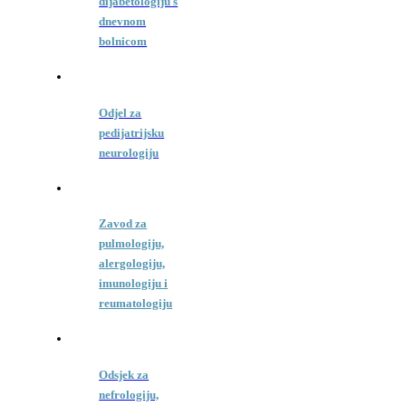
dijabetologiju s
dnevnom
bolnicom
Odjel za
pedijatrijsku
neurologiju
Zavod za
pulmologiju,
alergologiju,
imunologiju i
reumatologiju
Odsjek za
nefrologiju,