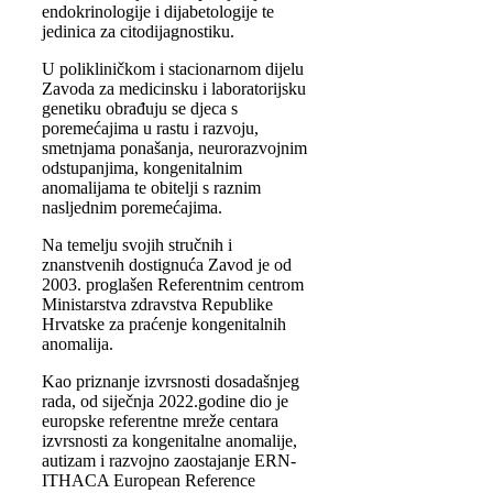
endokrinologije i dijabetologije te
jedinica za citodijagnostiku.
U polikliničkom i stacionarnom dijelu
Zavoda za medicinsku i laboratorijsku
genetiku obrađuju se djeca s
poremećajima u rastu i razvoju,
smetnjama ponašanja, neurorazvojnim
odstupanjima, kongenitalnim
anomalijama te obitelji s raznim
nasljednim poremećajima.
Na temelju svojih stručnih i
znanstvenih dostignuća Zavod je od
2003. proglašen Referentnim centrom
Ministarstva zdravstva Republike
Hrvatske za praćenje kongenitalnih
anomalija.
Kao priznanje izvrsnosti dosadašnjeg
rada, od siječnja 2022.godine dio je
europske referentne mreže centara
izvrsnosti za kongenitalne anomalije,
autizam i razvojno zaostajanje ERN-
ITHACA European Reference