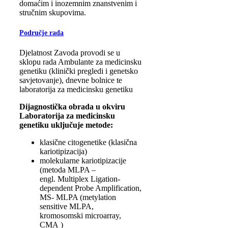
domaćim i inozemnim znanstvenim i
stručnim skupovima.
Područje rada
Djelatnost Zavoda provodi se u
sklopu rada Ambulante za medicinsku
genetiku (klinički pregledi i genetsko
savjetovanje), dnevne bolnice te
laboratorija za medicinsku genetiku
Dijagnostička obrada u okviru
Laboratorija za medicinsku
genetiku uključuje metode:
klasične citogenetike (klasična
kariotipizacija)
molekularne kariotipizacije
(metoda MLPA –
engl. Multiplex Ligation-
dependent Probe Amplification,
MS- MLPA (metylation
sensitive MLPA,
kromosomski microarray,
CMA )