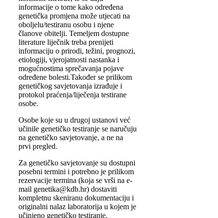
informacije o tome kako određena
genetička promjena može utjecati na
oboljelu/testiranu osobu i njene
članove obitelji. Temeljem dostupne
literature liječnik treba prenijeti
informaciju o prirodi, težini, prognozi,
etiologiji, vjerojatnosti nastanka i
mogućnostima sprečavanja pojave
određene bolesti.Također se prilikom
genetičkog savjetovanja izrađuje i
protokol praćenja/liječenja testirane
osobe.
Osobe koje su u drugoj ustanovi već
učinile genetičko testiranje se naručuju
na genetičko savjetovanje, a ne na
prvi pregled.
Za genetičko savjetovanje su dostupni
posebni termini i potrebno je prilikom
rezervacije termina (koja se vrši na e-
mail genetika@kdb.hr) dostaviti
kompletnu skeniranu dokumentaciju i
originalni nalaz laboratorija u kojem je
učinjeno genetičko testiranje.