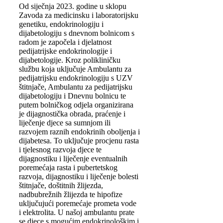
Od siječnja 2023. godine u sklopu
Zavoda za medicinsku i laboratorijsku
genetiku, endokrinologiju i
dijabetologiju s dnevnom bolnicom s
radom je započela i djelatnost
pedijatrijske endokrinologije i
dijabetologije. Kroz polikliničku
službu koja uključuje Ambulantu za
pedijatrijsku endokrinologiju s UZV
štitnjače, Ambulantu za pedijatrijsku
dijabetologiju i Dnevnu bolnicu te
putem bolničkog odjela organizirana
je dijagnostička obrada, praćenje i
liječenje djece sa sumnjom ili
razvojem raznih endokrinih oboljenja i
dijabetesa. To uključuje procjenu rasta
i tjelesnog razvoja djece te
dijagnostiku i liječenje eventualnih
poremećaja rasta i pubertetskog
razvoja, dijagnostiku i liječenje bolesti
štitnjače, doštitnih žlijezda,
nadbubrežnih žlijezda te hipofize
uključujući poremećaje prometa vode
i elektrolita. U našoj ambulantu prate
se djece s mogućim endokrinološkim i