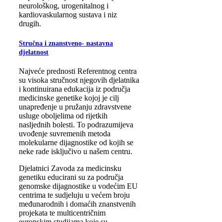
neurološkog, urogenitalnog i
kardiovaskularnog sustava i niz
drugih.
Stručna i znanstveno- nastavna
djelatnost
Najveće prednosti Referentnog centra
su visoka stručnost njegovih djelatnika
i kontinuirana edukacija iz područja
medicinske genetike kojoj je cilj
unapređenje u pružanju zdravstvene
usluge oboljelima od rijetkih
nasljednih bolesti. To podrazumijeva
uvođenje suvremenih metoda
molekularne dijagnostike od kojih se
neke rade isključivo u našem centru.
Djelatnici Zavoda za medicinsku
genetiku educirani su za područja
genomske dijagnostike u vodećim EU
centrima te sudjeluju u većem broju
međunarodnih i domaćih znanstvenih
projekata te multicentričnim
europskim studijama koje su