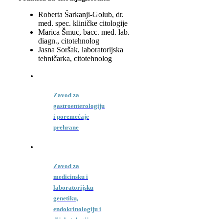
Roberta Šarkanji-Golub, dr.
med. spec. kliničke citologije
Marica Šmuc, bacc. med. lab.
diagn., citotehnolog
Jasna Soršak, laboratorijska
tehničarka, citotehnolog
Zavod za
gastroenterologiju
i poremećaje
prehrane
Zavod za
medicinsku i
laboratorijsku
genetiku,
endokrinologiju i