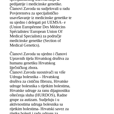
pedijatrije i medicinske genetike.
Članovi Zavoda su sudjelovali u radu
Povjerenstva za specijalističko
usavršavanje iz medicinske genetike te
su ujedno i delegati pri UEMSA- e
(Union Européenne Des Médecins
Spécialistes/ European Union Of
Medical Specialists) za područje
medicinske genetike (Section of
Medical Genetics).
Članovi Zavoda su ujedno i članovi
Upravnih tijela Hrvatskog društva za
humanu genetiku Hrvatskog
liječničkog zbora.
Članovi Zavoda suosnivači su više
Udruga bolesnika – Hrvatskog
društva za cističnu fibrozu, Hrvatske
udruge bolesnika s rijetkim bolestima,
Hrvatske udruge za ranu dijagnostiku
oštećenja sluha (HURDOS), Radne
grupe za autizam. Sudjeluju i u
aktivnostima udruga bolesnika sa
rijetkim bolestima- Hrvatski savez za
rijetke bolesti i radu udruge za