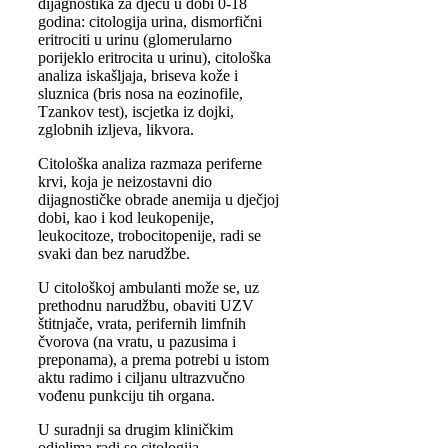
dijagnostika za djecu u dobi 0-18
godina: citologija urina, dismorfični
eritrociti u urinu (glomerularno
porijeklo eritrocita u urinu), citološka
analiza iskašljaja, briseva kože i
sluznica (bris nosa na eozinofile,
Tzankov test), iscjetka iz dojki,
zglobnih izljeva, likvora.
Citološka analiza razmaza periferne
krvi, koja je neizostavni dio
dijagnostičke obrade anemija u dječjoj
dobi, kao i kod leukopenije,
leukocitoze, trobocitopenije, radi se
svaki dan bez narudžbe.
U citološkoj ambulanti može se, uz
prethodnu narudžbu, obaviti UZV
štitnjače, vrata, perifernih limfnih
čvorova (na vratu, u pazusima i
preponama), a prema potrebi u istom
aktu radimo i ciljanu ultrazvučno
vođenu punkciju tih organa.
U suradnji sa drugim kliničkim
odjelima radi se citologija