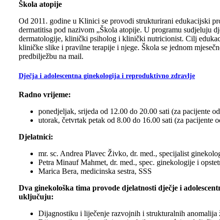
Škola atopije
Od 2011. godine u Klinici se provodi strukturirani edukacijski pr
dermatitisa pod nazivom „Škola atopije. U programu sudjeluju dj
dermatologije, klinički psiholog i klinički nutricionist. Cilj eduka
kliničke slike i pravilne terapije i njege. Škola se jednom mjeseč
predbilježbu na mail.
Dječja i adolescentna ginekologija i reproduktivno zdravlje
Radno vrijeme:
ponedjeljak, srijeda od 12.00 do 20.00 sati (za pacijente o
utorak, četvrtak petak od 8.00 do 16.00 sati (za pacijente o
Djelatnici:
mr. sc. Andrea Plavec Živko, dr. med., specijalist ginekologi
Petra Minauf Mahmet, dr. med., spec. ginekologije i opstetr
Marica Bera, medicinska sestra, SSS
Dva ginekološka tima provode djelatnosti dječje i adolescent
uključuju:
Dijagnostiku i liječenje razvojnih i strukturalnih anomali