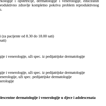
kologije i opstetricije, dermatologije i venerologije, educiranih
reproduktivno zdravlje kompletno pokriva problem reproduktivnog
u.
i (za pacijente od 8.30 do 18.00 sati)
sati)
ije i venerologije, uži spec. iz pedijatrijske dermatologije
ije i venerologije, uži spec. iz pedijatrijske dermatologije
enerologije, uži spec. pedijatrijske dermatologije
nerologije
lescentne dermatologije i venerologije u djece i adolescenata