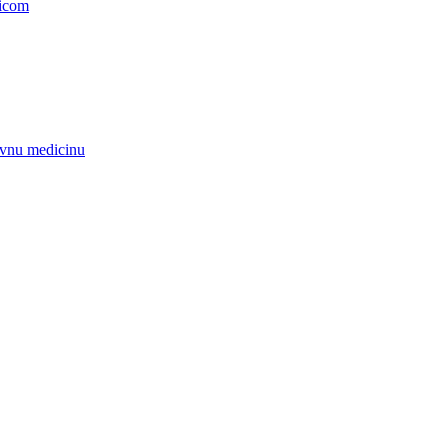
nicom
zivnu medicinu