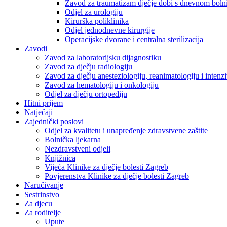
Zavod za traumatizam dječje dobi s dnevnom bol
Odjel za urologiju
Kirurška poliklinika
Odjel jednodnevne kirurgije
Operacijske dvorane i centralna sterilizacija
Zavodi
Zavod za laboratorijsku dijagnostiku
Zavod za dječju radiologiju
Zavod za dječju anesteziologiju, reanimatologiju i inten
Zavod za hematologiju i onkologiju
Odjel za dječju ortopediju
Hitni prijem
Natječaji
Zajednički poslovi
Odjel za kvalitetu i unapređenje zdravstvene zaštite
Bolnička ljekarna
Nezdravstveni odjeli
Knjižnica
Vijeća Klinike za dječje bolesti Zagreb
Povjerenstva Klinike za dječje bolesti Zagreb
Naručivanje
Sestrinstvo
Za djecu
Za roditelje
Upute