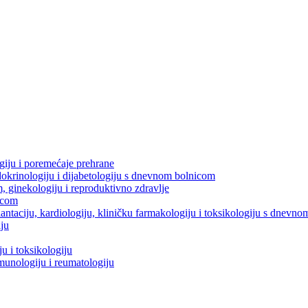
ogiju i poremećaje prehrane
dokrinologiju i dijabetologiju s dnevnom bolnicom
m, ginekologiju i reproduktivno zdravlje
icom
splantaciju, kardiologiju, kliničku farmakologiju i toksikologiju s dnevn
iju
u i toksikologiju
imunologiju i reumatologiju