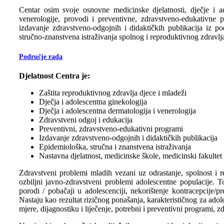
Centar osim svoje osnovne medicinske djelatnosti, dječje i ad
venerologije, provodi i preventivne, zdravstveno-edukativne p
izdavanje zdravstveno-odgojnih i didaktičkih publikacija iz p
stručno-znanstvena istraživanja spolnog i reproduktivnog zdravlj
Područje rada
Djelatnost Centra je:
Zaštita reproduktivnog zdravlja djece i mladeži
Dječja i adolescentna ginekologija
Dječja i adolescentna dermatologija i venerologija
Zdravstveni odgoj i edukacija
Preventivni, zdravstveno-edukativni programi
Izdavanje zdravstveno-odgojnih i didaktičkih publikacija
Epidemiološka, stručna i znanstvena istraživanja
Nastavna djelatnost, medicinske škole, medicinski fakultet
Zdravstveni problemi mladih vezani uz odrastanje, spolnost i 
ozbiljni javno-zdravstveni problemi adolescentne populacije. 
porodi / pobačaji u adolescenciji, nekorištenje kontracepcije/pr
Nastaju kao rezultat rizičnog ponašanja, karakterističnog za ad
mjere, dijagnostiku i liječenje, potrebni i preventivni programi, z