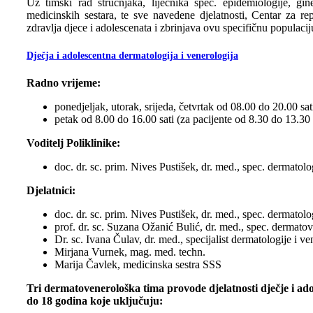
Uz timski rad stručnjaka, liječnika spec. epidemiologije, gine
medicinskih sestara, te sve navedene djelatnosti, Centar za 
zdravlja djece i adolescenata i zbrinjava ovu specifičnu populacij
Dječja i adolescentna dermatologija i venerologija
Radno vrijeme:
ponedjeljak, utorak, srijeda, četvrtak od 08.00 do 20.00 sat
petak od 8.00 do 16.00 sati (za pacijente od 8.30 do 13.30 
Voditelj Poliklinike:
doc. dr. sc. prim. Nives Pustišek, dr. med., spec. dermatolog
Djelatnici:
doc. dr. sc. prim. Nives Pustišek, dr. med., spec. dermatolog
prof. dr. sc. Suzana Ožanić Bulić, dr. med., spec. dermatov
Dr. sc. Ivana Čulav, dr. med., specijalist dermatologije i ve
Mirjana Vurnek, mag. med. techn.
Marija Čavlek, medicinska sestra SSS
Tri dermatovenerološka tima provode djelatnosti dječje i ado
do 18 godina koje uključuju: