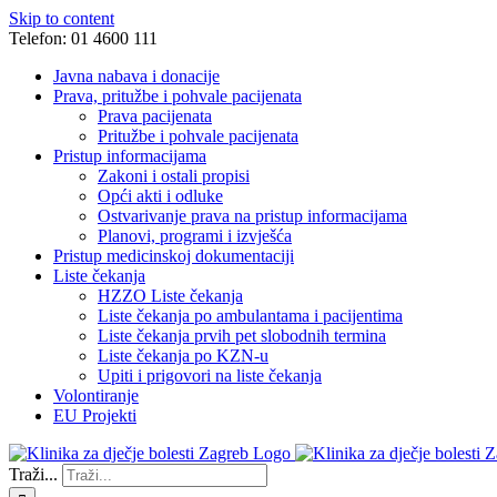
Skip to content
Telefon: 01 4600 111
Javna nabava i donacije
Prava, pritužbe i pohvale pacijenata
Prava pacijenata
Pritužbe i pohvale pacijenata
Pristup informacijama
Zakoni i ostali propisi
Opći akti i odluke
Ostvarivanje prava na pristup informacijama
Planovi, programi i izvješća
Pristup medicinskoj dokumentaciji
Liste čekanja
HZZO Liste čekanja
Liste čekanja po ambulantama i pacijentima
Liste čekanja prvih pet slobodnih termina
Liste čekanja po KZN-u
Upiti i prigovori na liste čekanja
Volontiranje
EU Projekti
Traži...