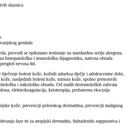
ivih sluznica
e
 vanjskog genitala
da, provodi se epikutano testiranje na standardnu seriju alergena,
 za histopatološku i imunološku dijagnostiku, nativna obrada
pregled nevusa itd.
e liječenje bolesti kože, kožnih adneksa dječje i adolescentne dobi,
i kože, nasljednih bolesti kože, tumora kože, spolno prenosivih
razitološku i mikološku obradu. Od malih dermatoloških zahvata
ona, elektrokoagulacija, krioterapija, probatorna ekscizija
ijske kože, prevenciji pelenskog dermatitisa, prevenciji malignog
vanja faze tri za atopijski dermatitis, hidradenitis suppurativa i