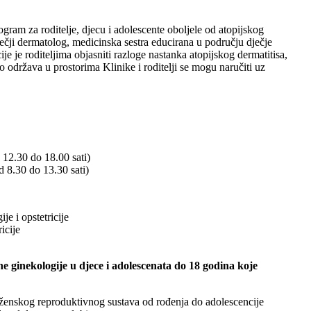
ogram za roditelje, djecu i adolescente oboljele od atopijskog
ečji dermatolog, medicinska sestra educirana u području dječje
cije je roditeljima objasniti razloge nastanka atopijskog dermatitisa,
no održava u prostorima Klinike i roditelji se mogu naručiti uz
d 12.30 do 18.00 sati)
d 8.30 do 13.30 sati)
je i opstetricije
icije
ne ginekologije u djece i adolescenata do 18 godina koje
ja ženskog reproduktivnog sustava od rođenja do adolescencije