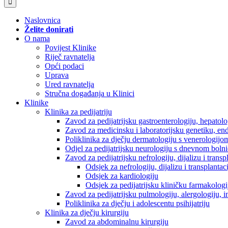
Naslovnica
Želite donirati
O nama
Povijest Klinike
Riječ ravnatelja
Opći podaci
Uprava
Ured ravnatelja
Stručna događanja u Klinici
Klinike
Klinika za pedijatriju
Zavod za pedijatrijsku gastroenterologiju, hepatol
Zavod za medicinsku i laboratorijsku genetiku, en
Poliklinika za dječju dermatologiju s venerologijo
Odjel za pedijatrijsku neurologiju s dnevnom boln
Zavod za pedijatrijsku nefrologiju, dijalizu i tran
Odsjek za nefrologiju, dijalizu i transplantac
Odsjek za kardiologiju
Odsjek za pedijatrijsku kliničku farmakologij
Zavod za pedijatrijsku pulmologiju, alergologiju, 
Poliklinika za dječju i adolescentu psihijatriju
Klinika za dječju kirurgiju
Zavod za abdominalnu kirurgiju