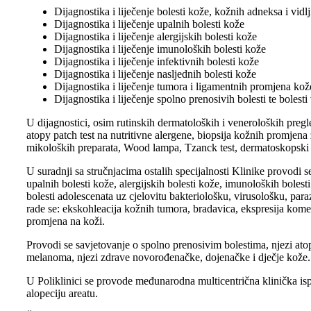
Dijagnostika i liječenje bolesti kože, kožnih adneksa i vidlj
Dijagnostika i liječenje upalnih bolesti kože
Dijagnostika i liječenje alergijskih bolesti kože
Dijagnostika i liječenje imunoloških bolesti kože
Dijagnostika i liječenje infektivnih bolesti kože
Dijagnostika i liječenje nasljednih bolesti kože
Dijagnostika i liječenje tumora i ligamentnih promjena kož
Dijagnostika i liječenje spolno prenosivih bolesti te bolesti
U dijagnostici, osim rutinskih dermatoloških i veneroloških pregle
atopy patch test na nutritivne alergene, biopsija kožnih promjena
mikoloških preparata, Wood lampa, Tzanck test, dermatoskopski 
U suradnji sa stručnjacima ostalih specijalnosti Klinike provodi s
upalnih bolesti kože, alergijskih bolesti kože, imunoloških bolest
bolesti adolescenata uz cjelovitu bakteriološku, virusološku, pa
rade se: ekskohleacija kožnih tumora, bradavica, ekspresija komed
promjena na koži.
Provodi se savjetovanje o spolno prenosivim bolestima, njezi atop
melanoma, njezi zdrave novorođenačke, dojenačke i dječje kože.
U Poliklinici se provode međunarodna multicentrična klinička ispiti
alopeciju areatu.