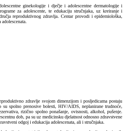
olescentne ginekologije i dječje i adolescentne dermatologije i
rograme za adolescente, te edukaciju stručnjaka, uz kreiranje i
odručja reproduktivnog zdravlja. Centar provodi i epidemiološka,
a adolescenata.
reproduktivno zdravlje svojom dimenzijom i posljedicama postaju
To su spolno prenosive bolesti, HIV/AIDS, neplanirane trudnoće,
ezervativa, rizično spolno ponašanje, ovisnosti, alkohol, pušenje.
olescentnu dob, pa su uz medicinsku djelatnost odnosno zdravstvene
dravstveni odgoj i edukacija adolescenata, ali i stručnjaka.