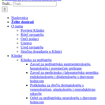
Traži...
Naslovnica
Želite donirati
O nama
Povijest Klinike
Riječ ravnatelja
Opći podaci
Uprava
Ured ravnatelja
Stručna događanja u Klinici
Klinike
Klinika za pedijatriju
Zavod za pedijatrijsku gastroenterologiju,
hepatologiju i poremećaje prehrane
Zavod za medicinsku i laboratorijsku genetiku,
endokrinologiju i dijabetologiju s dnevnom
bolnicom
Poliklinika za dječju dermatologiju s
venerologijom, ginekologiju i reproduktivno
zdravlje
Odjel za pedijatrijsku neurologiju s dnevnom
bolnicom