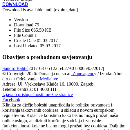
DOWNLOAD
Download is available until [expire_date]
Version
Download
79
File Size
665.50 KB
File Count
1
Create Date
05.03.2017
Last Updated
05.03.2017
Obavijest o prethodnom savjetovanju
Sandro Bahtić
2017-03-05T22:54:27+01:00
05/03/2017
|
© Copyright
2026/ Donacija od srca:
iZone.agency
/ Izrada: Abol
d.o.o. / Održavanje:
Medialive
Adresa: Ul. Vjekoslava Klaića 16, 10000, Zagreb
Telefon centrala: 01 4600 111
Izjava o pristupačnosti mrežne stranice
Facebook
Klinika za dječje bolesiti unaprijedila je politiku privatnosti i
korištenja takozvanih cookiesa, u skladu s novom europskom
regulativom. Kolačiće koristimo kako bismo mogli pružati našu
online uslugu, analizirati korištenje sadržaja i za ostale
funkcionalnosti koje ne bismo mogli pružati bez cookiesa. Daljnjim