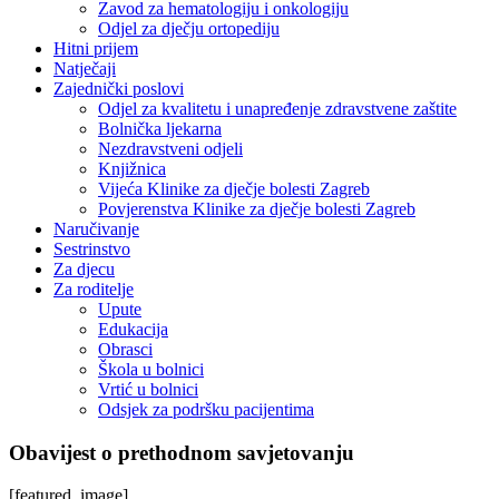
Zavod za hematologiju i onkologiju
Odjel za dječju ortopediju
Hitni prijem
Natječaji
Zajednički poslovi
Odjel za kvalitetu i unapređenje zdravstvene zaštite
Bolnička ljekarna
Nezdravstveni odjeli
Knjižnica
Vijeća Klinike za dječje bolesti Zagreb
Povjerenstva Klinike za dječje bolesti Zagreb
Naručivanje
Sestrinstvo
Za djecu
Za roditelje
Upute
Edukacija
Obrasci
Škola u bolnici
Vrtić u bolnici
Odsjek za podršku pacijentima
Obavijest o prethodnom savjetovanju
[featured_image]