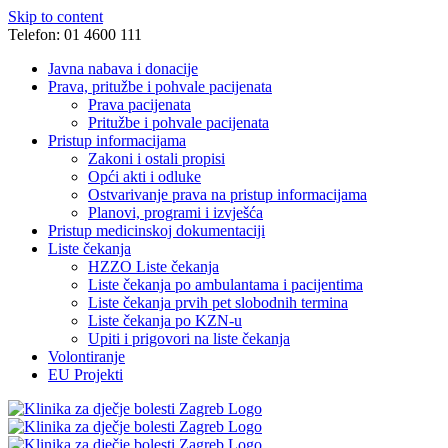
Skip to content
Telefon: 01 4600 111
Javna nabava i donacije
Prava, pritužbe i pohvale pacijenata
Prava pacijenata
Pritužbe i pohvale pacijenata
Pristup informacijama
Zakoni i ostali propisi
Opći akti i odluke
Ostvarivanje prava na pristup informacijama
Planovi, programi i izvješća
Pristup medicinskoj dokumentaciji
Liste čekanja
HZZO Liste čekanja
Liste čekanja po ambulantama i pacijentima
Liste čekanja prvih pet slobodnih termina
Liste čekanja po KZN-u
Upiti i prigovori na liste čekanja
Volontiranje
EU Projekti