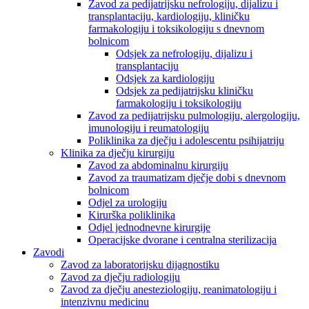
Zavod za pedijatrijsku nefrologiju, dijalizu i
transplantaciju, kardiologiju, kliničku
farmakologiju i toksikologiju s dnevnom
bolnicom
Odsjek za nefrologiju, dijalizu i
transplantaciju
Odsjek za kardiologiju
Odsjek za pedijatrijsku kliničku
farmakologiju i toksikologiju
Zavod za pedijatrijsku pulmologiju, alergologiju,
imunologiju i reumatologiju
Poliklinika za dječju i adolescentu psihijatriju
Klinika za dječju kirurgiju
Zavod za abdominalnu kirurgiju
Zavod za traumatizam dječje dobi s dnevnom
bolnicom
Odjel za urologiju
Kirurška poliklinika
Odjel jednodnevne kirurgije
Operacijske dvorane i centralna sterilizacija
Zavodi
Zavod za laboratorijsku dijagnostiku
Zavod za dječju radiologiju
Zavod za dječju anesteziologiju, reanimatologiju i
intenzivnu medicinu