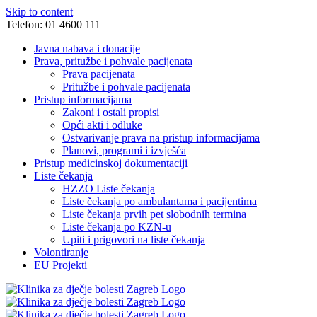
Skip to content
Telefon: 01 4600 111
Javna nabava i donacije
Prava, pritužbe i pohvale pacijenata
Prava pacijenata
Pritužbe i pohvale pacijenata
Pristup informacijama
Zakoni i ostali propisi
Opći akti i odluke
Ostvarivanje prava na pristup informacijama
Planovi, programi i izvješća
Pristup medicinskoj dokumentaciji
Liste čekanja
HZZO Liste čekanja
Liste čekanja po ambulantama i pacijentima
Liste čekanja prvih pet slobodnih termina
Liste čekanja po KZN-u
Upiti i prigovori na liste čekanja
Volontiranje
EU Projekti