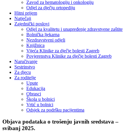
Zavod za hematologiju i onkologiju
Odjel za dječju ortopediju
Hitni prijem
Natječaji
Zajednički poslovi
Odjel za kvalitetu i unapređenje zdravstvene zaštite
Bolnička ljekarna
Nezdravstveni odjeli
Knjižnica
Vijeća Klinike za dječje bolesti Zagreb
Povjerenstva Klinike za dječje bolesti Zagreb
Naručivanje
Sestrinstvo
Za djecu
Za roditelje
Upute
Edukacija
Obrasci
Škola u bolnici
Vrtić u bolnici
Odsjek za podršku pacijentima
Objava podataka o trošenju javnih sredstava –
svibanj 2025.