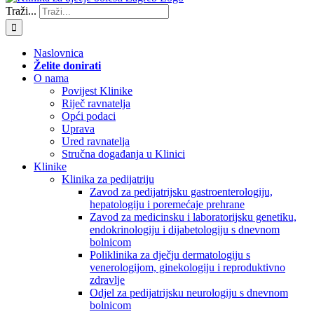
Traži...
Naslovnica
Želite donirati
O nama
Povijest Klinike
Riječ ravnatelja
Opći podaci
Uprava
Ured ravnatelja
Stručna događanja u Klinici
Klinike
Klinika za pedijatriju
Zavod za pedijatrijsku gastroenterologiju,
hepatologiju i poremećaje prehrane
Zavod za medicinsku i laboratorijsku genetiku,
endokrinologiju i dijabetologiju s dnevnom
bolnicom
Poliklinika za dječju dermatologiju s
venerologijom, ginekologiju i reproduktivno
zdravlje
Odjel za pedijatrijsku neurologiju s dnevnom
bolnicom