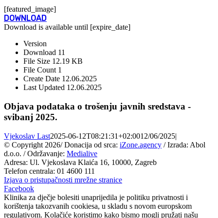
[featured_image]
DOWNLOAD
Download is available until [expire_date]
Version
Download
11
File Size
12.19 KB
File Count
1
Create Date
12.06.2025
Last Updated
12.06.2025
Objava podataka o trošenju javnih sredstava -
svibanj 2025.
Vjekoslav Last
2025-06-12T08:21:31+02:00
12/06/2025
|
© Copyright
2026/ Donacija od srca:
iZone.agency
/ Izrada: Abol
d.o.o. / Održavanje:
Medialive
Adresa: Ul. Vjekoslava Klaića 16, 10000, Zagreb
Telefon centrala: 01 4600 111
Izjava o pristupačnosti mrežne stranice
Facebook
Klinika za dječje bolesiti unaprijedila je politiku privatnosti i
korištenja takozvanih cookiesa, u skladu s novom europskom
regulativom. Kolačiće koristimo kako bismo mogli pružati našu