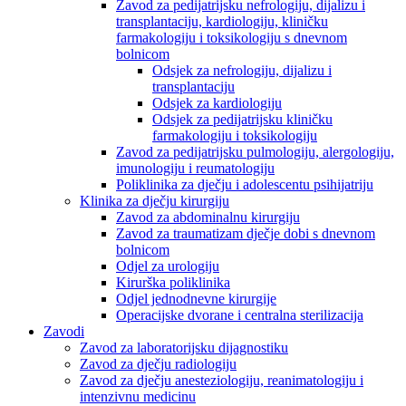
Zavod za pedijatrijsku nefrologiju, dijalizu i
transplantaciju, kardiologiju, kliničku
farmakologiju i toksikologiju s dnevnom
bolnicom
Odsjek za nefrologiju, dijalizu i
transplantaciju
Odsjek za kardiologiju
Odsjek za pedijatrijsku kliničku
farmakologiju i toksikologiju
Zavod za pedijatrijsku pulmologiju, alergologiju,
imunologiju i reumatologiju
Poliklinika za dječju i adolescentu psihijatriju
Klinika za dječju kirurgiju
Zavod za abdominalnu kirurgiju
Zavod za traumatizam dječje dobi s dnevnom
bolnicom
Odjel za urologiju
Kirurška poliklinika
Odjel jednodnevne kirurgije
Operacijske dvorane i centralna sterilizacija
Zavodi
Zavod za laboratorijsku dijagnostiku
Zavod za dječju radiologiju
Zavod za dječju anesteziologiju, reanimatologiju i
intenzivnu medicinu