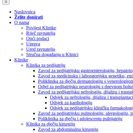
Naslovnica
Želite donirati
O nama
Povijest Klinike
Riječ ravnatelja
Opći podaci
Uprava
Ured ravnatelja
Stručna događanja u Klinici
Klinike
Klinika za pedijatriju
Zavod za pedijatrijsku gastroenterologiju, hepatol
Zavod za medicinsku i laboratorijsku genetiku, en
Poliklinika za dječju dermatologiju s venerologijo
Odjel za pedijatrijsku neurologiju s dnevnom boln
Zavod za pedijatrijsku nefrologiju, dijalizu i tran
Odsjek za nefrologiju, dijalizu i transplantac
Odsjek za kardiologiju
Odsjek za pedijatrijsku kliničku farmakologij
Zavod za pedijatrijsku pulmologiju, alergologiju, 
Poliklinika za dječju i adolescentu psihijatriju
Klinika za dječju kirurgiju
Zavod za abdominalnu kirurgiju