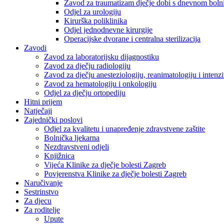
Zavod za traumatizam dječje dobi s dnevnom bol
Odjel za urologiju
Kirurška poliklinika
Odjel jednodnevne kirurgije
Operacijske dvorane i centralna sterilizacija
Zavodi
Zavod za laboratorijsku dijagnostiku
Zavod za dječju radiologiju
Zavod za dječju anesteziologiju, reanimatologiju i inten
Zavod za hematologiju i onkologiju
Odjel za dječju ortopediju
Hitni prijem
Natječaji
Zajednički poslovi
Odjel za kvalitetu i unapređenje zdravstvene zaštite
Bolnička ljekarna
Nezdravstveni odjeli
Knjižnica
Vijeća Klinike za dječje bolesti Zagreb
Povjerenstva Klinike za dječje bolesti Zagreb
Naručivanje
Sestrinstvo
Za djecu
Za roditelje
Upute