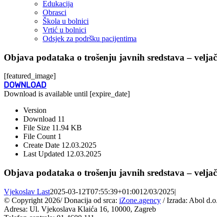
Edukacija
Obrasci
Škola u bolnici
Vrtić u bolnici
Odsjek za podršku pacijentima
Objava podataka o trošenju javnih sredstava – velja
[featured_image]
DOWNLOAD
Download is available until [expire_date]
Version
Download
11
File Size
11.94 KB
File Count
1
Create Date
12.03.2025
Last Updated
12.03.2025
Objava podataka o trošenju javnih sredstava – velja
Vjekoslav Last
2025-03-12T07:55:39+01:00
12/03/2025
|
© Copyright
2026/ Donacija od srca:
iZone.agency
/ Izrada: Abol d.o
Adresa: Ul. Vjekoslava Klaića 16, 10000, Zagreb