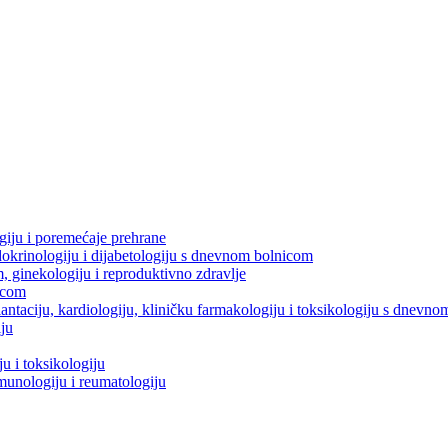
ogiju i poremećaje prehrane
dokrinologiju i dijabetologiju s dnevnom bolnicom
m, ginekologiju i reproduktivno zdravlje
icom
splantaciju, kardiologiju, kliničku farmakologiju i toksikologiju s dnevn
iju
u i toksikologiju
imunologiju i reumatologiju