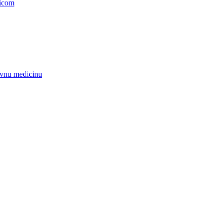
nicom
zivnu medicinu