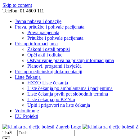
Skip to content
Telefon: 01 4600 111
Javna nabava i donacije
Prava, pritužbe i pohvale pacijenata
Prava pacijenata
Pritužbe i pohvale pacijenata
Pristup informacijama
Zakoni i ostali propisi
Opći akti i odluke
Ostvarivanje prava na pristup informacijama
Planovi, programi i izvješća
Pristup medicinskoj dokumentaciji
Liste čekanja
HZZO Liste čekanja
Liste čekanja po ambulantama i pacijentima
Liste čekanja prvih pet slobodnih termina
Liste čekanja po KZN-u
Upiti i prigovori na liste čekanja
Volontiranje
EU Projekti
Traži...