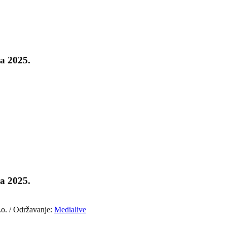
ča 2025.
ča 2025.
.o. / Održavanje:
Medialive