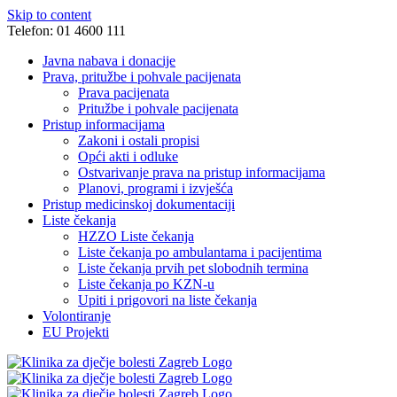
Skip to content
Telefon: 01 4600 111
Javna nabava i donacije
Prava, pritužbe i pohvale pacijenata
Prava pacijenata
Pritužbe i pohvale pacijenata
Pristup informacijama
Zakoni i ostali propisi
Opći akti i odluke
Ostvarivanje prava na pristup informacijama
Planovi, programi i izvješća
Pristup medicinskoj dokumentaciji
Liste čekanja
HZZO Liste čekanja
Liste čekanja po ambulantama i pacijentima
Liste čekanja prvih pet slobodnih termina
Liste čekanja po KZN-u
Upiti i prigovori na liste čekanja
Volontiranje
EU Projekti