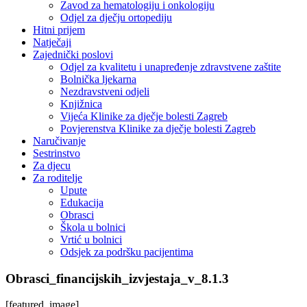
Zavod za hematologiju i onkologiju
Odjel za dječju ortopediju
Hitni prijem
Natječaji
Zajednički poslovi
Odjel za kvalitetu i unapređenje zdravstvene zaštite
Bolnička ljekarna
Nezdravstveni odjeli
Knjižnica
Vijeća Klinike za dječje bolesti Zagreb
Povjerenstva Klinike za dječje bolesti Zagreb
Naručivanje
Sestrinstvo
Za djecu
Za roditelje
Upute
Edukacija
Obrasci
Škola u bolnici
Vrtić u bolnici
Odsjek za podršku pacijentima
Obrasci_financijskih_izvjestaja_v_8.1.3
[featured_image]