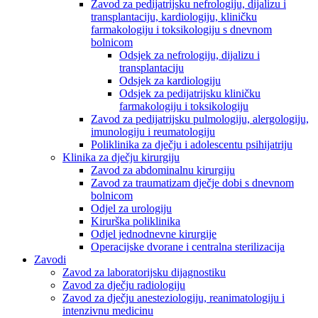
Zavod za pedijatrijsku nefrologiju, dijalizu i
transplantaciju, kardiologiju, kliničku
farmakologiju i toksikologiju s dnevnom
bolnicom
Odsjek za nefrologiju, dijalizu i
transplantaciju
Odsjek za kardiologiju
Odsjek za pedijatrijsku kliničku
farmakologiju i toksikologiju
Zavod za pedijatrijsku pulmologiju, alergologiju,
imunologiju i reumatologiju
Poliklinika za dječju i adolescentu psihijatriju
Klinika za dječju kirurgiju
Zavod za abdominalnu kirurgiju
Zavod za traumatizam dječje dobi s dnevnom
bolnicom
Odjel za urologiju
Kirurška poliklinika
Odjel jednodnevne kirurgije
Operacijske dvorane i centralna sterilizacija
Zavodi
Zavod za laboratorijsku dijagnostiku
Zavod za dječju radiologiju
Zavod za dječju anesteziologiju, reanimatologiju i
intenzivnu medicinu