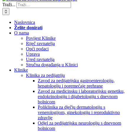
Traži...
Naslovnica
Želite donirati
O nama
Povijest Klinike
Riječ ravnatelja
Opći podaci
Uprava
Ured ravnatelja
Stručna događanja u Klinici
Klinike
Klinika za pedijatriju
Zavod za pedijatrijsku gastroenterologiju,
hepatologiju i poremećaje prehrane
Zavod za medicinsku i laboratorijsku genetiku,
endokrinologiju i dijabetologiju s dnevnom
bolnicom
Poliklinika za dječju dermatologiju s
venerologijom, ginekologiju i reproduktivno
zdravlje
Odjel za pedijatrijsku neurologiju s dnevnom
bolnicom