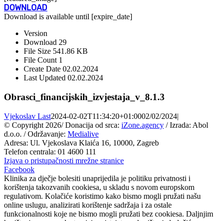
DOWNLOAD
Download is available until [expire_date]
Version
Download
29
File Size
541.86 KB
File Count
1
Create Date
02.02.2024
Last Updated
02.02.2024
Obrasci_financijskih_izvjestaja_v_8.1.3
Vjekoslav Last
2024-02-02T11:34:20+01:00
02/02/2024
|
© Copyright
2026/ Donacija od srca:
iZone.agency
/ Izrada: Abol
d.o.o. / Održavanje:
Medialive
Adresa: Ul. Vjekoslava Klaića 16, 10000, Zagreb
Telefon centrala: 01 4600 111
Izjava o pristupačnosti mrežne stranice
Facebook
Klinika za dječje bolesiti unaprijedila je politiku privatnosti i
korištenja takozvanih cookiesa, u skladu s novom europskom
regulativom. Kolačiće koristimo kako bismo mogli pružati našu
online uslugu, analizirati korištenje sadržaja i za ostale
funkcionalnosti koje ne bismo mogli pružati bez cookiesa. Daljnjim