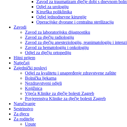
Zavod za traumatizam dječje dobi s dnevnom bol
Odjel za urologiju
Kirurška poliklinika
Odjel jednodnevne kirurgije
Operacijske dvorane i centralna sterilizacija
Zavodi
Zavod za laboratorijsku dijagnostiku
Zavod za dječju radiologiju
Zavod za dječju anesteziologiju, reanimatologiju i inten
Zavod za hematologiju i onkologiju
Odjel za dječju ortopediju
Hitni prijem
Natječaji
Zajednički poslovi
Odjel za kvalitetu i unapređenje zdravstvene zaštite
Bolnička ljekarna
Nezdravstveni odjeli
Knjižnica
Vijeća Klinike za dječje bolesti Zagreb
Povjerenstva Klinike za dječje bolesti Zagreb
Naručivanje
Sestrinstvo
Za djecu
Za roditelje
Upute