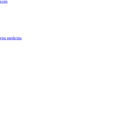
nicom
zivnu medicinu