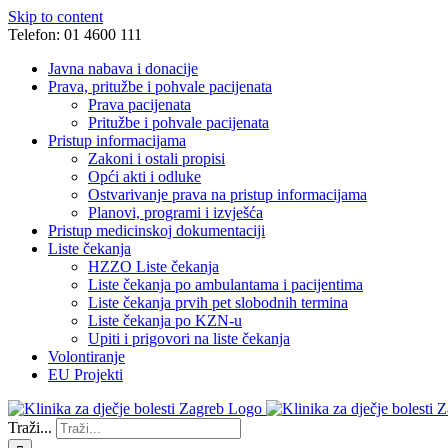
Skip to content
Telefon: 01 4600 111
Javna nabava i donacije
Prava, pritužbe i pohvale pacijenata
Prava pacijenata
Pritužbe i pohvale pacijenata
Pristup informacijama
Zakoni i ostali propisi
Opći akti i odluke
Ostvarivanje prava na pristup informacijama
Planovi, programi i izvješća
Pristup medicinskoj dokumentaciji
Liste čekanja
HZZO Liste čekanja
Liste čekanja po ambulantama i pacijentima
Liste čekanja prvih pet slobodnih termina
Liste čekanja po KZN-u
Upiti i prigovori na liste čekanja
Volontiranje
EU Projekti
Traži...