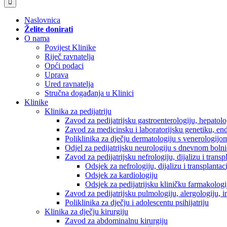
Naslovnica
Želite donirati
O nama
Povijest Klinike
Riječ ravnatelja
Opći podaci
Uprava
Ured ravnatelja
Stručna događanja u Klinici
Klinike
Klinika za pedijatriju
Zavod za pedijatrijsku gastroenterologiju, hepatol
Zavod za medicinsku i laboratorijsku genetiku, en
Poliklinika za dječju dermatologiju s venerologijo
Odjel za pedijatrijsku neurologiju s dnevnom boln
Zavod za pedijatrijsku nefrologiju, dijalizu i tran
Odsjek za nefrologiju, dijalizu i transplantac
Odsjek za kardiologiju
Odsjek za pedijatrijsku kliničku farmakologij
Zavod za pedijatrijsku pulmologiju, alergologiju, 
Poliklinika za dječju i adolescentu psihijatriju
Klinika za dječju kirurgiju
Zavod za abdominalnu kirurgiju