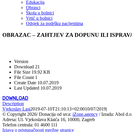
Edukacija
Obrasci
Škola u bolnici
Vrtić u bolnici
Odsjek za podršku pacijentima
OBRAZAC – ZAHTJEV ZA DOPUNU ILI ISPRA
Version
Download
21
File Size
19.92 KB
File Count
1
Create Date
10.07.2019
Last Updated
10.07.2019
DOWNLOAD
Description
Vjekoslav Last
2019-07-10T21:10:13+02:00
10/07/2019
|
© Copyright
2026/ Donacija od srca:
iZone.agency
/ Izrada: Abol d.o
Adresa: Ul. Vjekoslava Klaića 16, 10000, Zagreb
Telefon centrala: 01 4600 111
Izjava o pristupačnosti mrežne stranice