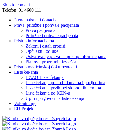
Skip to content
Telefon: 01 4600 111
Javna nabava i donacije
Prava, pritužbe i pohvale pacijenata
Prava pacijenata
Pritužbe i pohvale pacijenata
Pristup informacijama
Zakoni i ostali propisi
Opći akti i odluke
Ostvarivanje prava na pristup informacijama
Planovi, programi i izvješća
Pristup medicinskoj dokumentaciji
Liste čekanja
HZZO Liste čekanja
Liste čekanja po ambulantama i pacijentima
Liste čekanja prvih pet slobodnih termina
Liste čekanja po KZN-u
Upiti i prigovori na liste čekanja
Volontiranje
EU Projekti