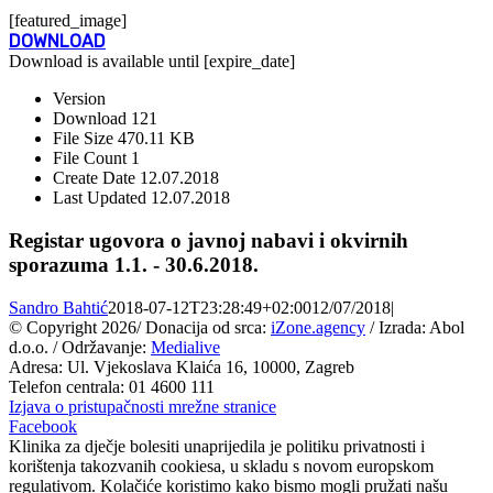
[featured_image]
DOWNLOAD
Download is available until [expire_date]
Version
Download
121
File Size
470.11 KB
File Count
1
Create Date
12.07.2018
Last Updated
12.07.2018
Registar ugovora o javnoj nabavi i okvirnih
sporazuma 1.1. - 30.6.2018.
Sandro Bahtić
2018-07-12T23:28:49+02:00
12/07/2018
|
© Copyright
2026/ Donacija od srca:
iZone.agency
/ Izrada: Abol
d.o.o. / Održavanje:
Medialive
Adresa: Ul. Vjekoslava Klaića 16, 10000, Zagreb
Telefon centrala: 01 4600 111
Izjava o pristupačnosti mrežne stranice
Facebook
Klinika za dječje bolesiti unaprijedila je politiku privatnosti i
korištenja takozvanih cookiesa, u skladu s novom europskom
regulativom. Kolačiće koristimo kako bismo mogli pružati našu