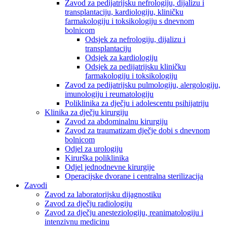
Zavod za pedijatrijsku nefrologiju, dijalizu i
transplantaciju, kardiologiju, kliničku
farmakologiju i toksikologiju s dnevnom
bolnicom
Odsjek za nefrologiju, dijalizu i
transplantaciju
Odsjek za kardiologiju
Odsjek za pedijatrijsku kliničku
farmakologiju i toksikologiju
Zavod za pedijatrijsku pulmologiju, alergologiju,
imunologiju i reumatologiju
Poliklinika za dječju i adolescentu psihijatriju
Klinika za dječju kirurgiju
Zavod za abdominalnu kirurgiju
Zavod za traumatizam dječje dobi s dnevnom
bolnicom
Odjel za urologiju
Kirurška poliklinika
Odjel jednodnevne kirurgije
Operacijske dvorane i centralna sterilizacija
Zavodi
Zavod za laboratorijsku dijagnostiku
Zavod za dječju radiologiju
Zavod za dječju anesteziologiju, reanimatologiju i
intenzivnu medicinu