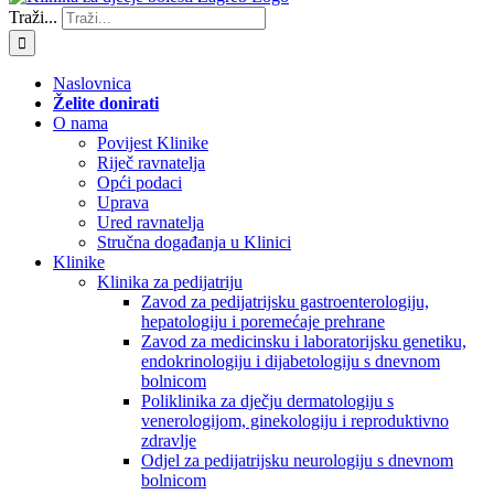
Traži...
Naslovnica
Želite donirati
O nama
Povijest Klinike
Riječ ravnatelja
Opći podaci
Uprava
Ured ravnatelja
Stručna događanja u Klinici
Klinike
Klinika za pedijatriju
Zavod za pedijatrijsku gastroenterologiju,
hepatologiju i poremećaje prehrane
Zavod za medicinsku i laboratorijsku genetiku,
endokrinologiju i dijabetologiju s dnevnom
bolnicom
Poliklinika za dječju dermatologiju s
venerologijom, ginekologiju i reproduktivno
zdravlje
Odjel za pedijatrijsku neurologiju s dnevnom
bolnicom