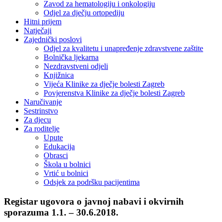
Zavod za hematologiju i onkologiju
Odjel za dječju ortopediju
Hitni prijem
Natječaji
Zajednički poslovi
Odjel za kvalitetu i unapređenje zdravstvene zaštite
Bolnička ljekarna
Nezdravstveni odjeli
Knjižnica
Vijeća Klinike za dječje bolesti Zagreb
Povjerenstva Klinike za dječje bolesti Zagreb
Naručivanje
Sestrinstvo
Za djecu
Za roditelje
Upute
Edukacija
Obrasci
Škola u bolnici
Vrtić u bolnici
Odsjek za podršku pacijentima
Registar ugovora o javnoj nabavi i okvirnih
sporazuma 1.1. – 30.6.2018.