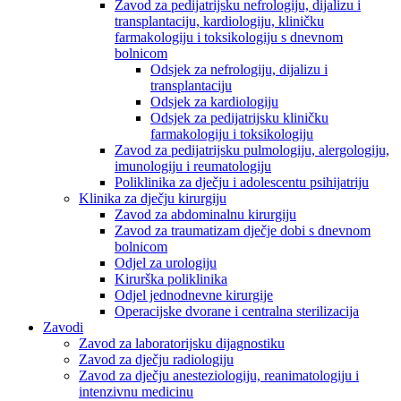
Zavod za pedijatrijsku nefrologiju, dijalizu i
transplantaciju, kardiologiju, kliničku
farmakologiju i toksikologiju s dnevnom
bolnicom
Odsjek za nefrologiju, dijalizu i
transplantaciju
Odsjek za kardiologiju
Odsjek za pedijatrijsku kliničku
farmakologiju i toksikologiju
Zavod za pedijatrijsku pulmologiju, alergologiju,
imunologiju i reumatologiju
Poliklinika za dječju i adolescentu psihijatriju
Klinika za dječju kirurgiju
Zavod za abdominalnu kirurgiju
Zavod za traumatizam dječje dobi s dnevnom
bolnicom
Odjel za urologiju
Kirurška poliklinika
Odjel jednodnevne kirurgije
Operacijske dvorane i centralna sterilizacija
Zavodi
Zavod za laboratorijsku dijagnostiku
Zavod za dječju radiologiju
Zavod za dječju anesteziologiju, reanimatologiju i
intenzivnu medicinu