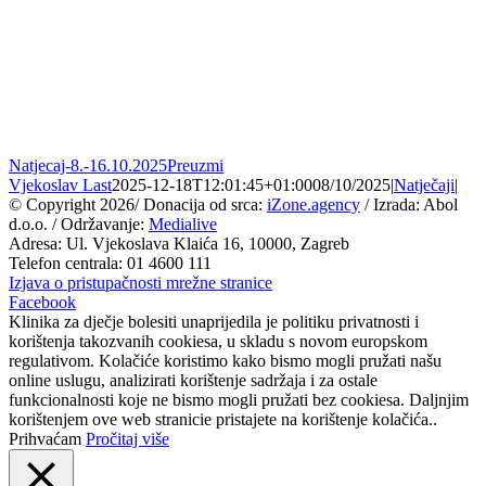
Natjecaj-8.-16.10.2025
Preuzmi
Vjekoslav Last
2025-12-18T12:01:45+01:00
08/10/2025
|
Natječaji
|
© Copyright
2026/ Donacija od srca:
iZone.agency
/ Izrada: Abol
d.o.o. / Održavanje:
Medialive
Adresa: Ul. Vjekoslava Klaića 16, 10000, Zagreb
Telefon centrala: 01 4600 111
Izjava o pristupačnosti mrežne stranice
Facebook
Klinika za dječje bolesiti unaprijedila je politiku privatnosti i
korištenja takozvanih cookiesa, u skladu s novom europskom
regulativom. Kolačiće koristimo kako bismo mogli pružati našu
online uslugu, analizirati korištenje sadržaja i za ostale
funkcionalnosti koje ne bismo mogli pružati bez cookiesa. Daljnjim
korištenjem ove web stranicie pristajete na korištenje kolačića..
Prihvaćam
Pročitaj više