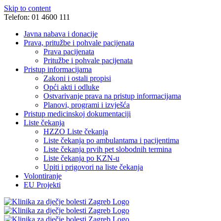
Skip to content
Telefon: 01 4600 111
Javna nabava i donacije
Prava, pritužbe i pohvale pacijenata
Prava pacijenata
Pritužbe i pohvale pacijenata
Pristup informacijama
Zakoni i ostali propisi
Opći akti i odluke
Ostvarivanje prava na pristup informacijama
Planovi, programi i izvješća
Pristup medicinskoj dokumentaciji
Liste čekanja
HZZO Liste čekanja
Liste čekanja po ambulantama i pacijentima
Liste čekanja prvih pet slobodnih termina
Liste čekanja po KZN-u
Upiti i prigovori na liste čekanja
Volontiranje
EU Projekti