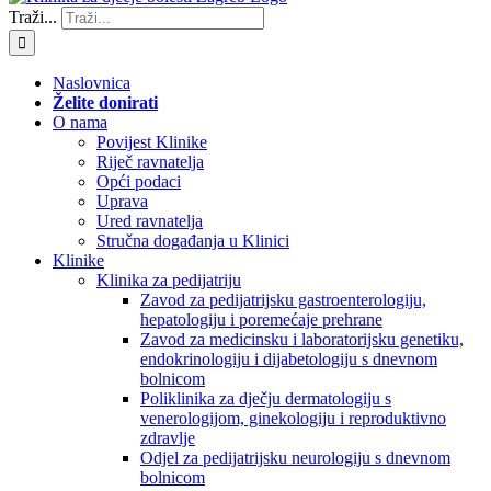
Traži...
Naslovnica
Želite donirati
O nama
Povijest Klinike
Riječ ravnatelja
Opći podaci
Uprava
Ured ravnatelja
Stručna događanja u Klinici
Klinike
Klinika za pedijatriju
Zavod za pedijatrijsku gastroenterologiju,
hepatologiju i poremećaje prehrane
Zavod za medicinsku i laboratorijsku genetiku,
endokrinologiju i dijabetologiju s dnevnom
bolnicom
Poliklinika za dječju dermatologiju s
venerologijom, ginekologiju i reproduktivno
zdravlje
Odjel za pedijatrijsku neurologiju s dnevnom
bolnicom