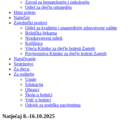
Zavod za hematologiju i onkologiju
Odjel za dječju ortopediju
Hitni prijem
Natječaji
Zajednički poslovi
Odjel za kvalitetu i unapređenje zdravstvene zaštite
Bolnička ljekarna
Nezdravstveni odjeli
Knjižnica
Vijeća Klinike za dječje bolesti Zagreb
Povjerenstva Klinike za dječje bolesti Zagreb
Naručivanje
Sestrinstvo
Za djecu
Za roditelje
Upute
Edukacija
Obrasci
Škola u bolnici
Vrtić u bolnici
Odsjek za podršku pacijentima
Natječaj 8.-16.10.2025