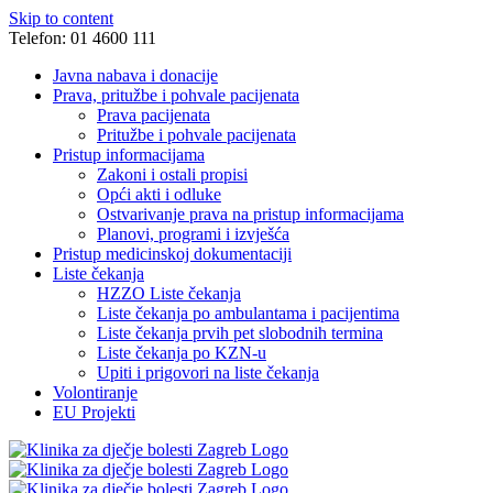
Skip to content
Telefon: 01 4600 111
Javna nabava i donacije
Prava, pritužbe i pohvale pacijenata
Prava pacijenata
Pritužbe i pohvale pacijenata
Pristup informacijama
Zakoni i ostali propisi
Opći akti i odluke
Ostvarivanje prava na pristup informacijama
Planovi, programi i izvješća
Pristup medicinskoj dokumentaciji
Liste čekanja
HZZO Liste čekanja
Liste čekanja po ambulantama i pacijentima
Liste čekanja prvih pet slobodnih termina
Liste čekanja po KZN-u
Upiti i prigovori na liste čekanja
Volontiranje
EU Projekti