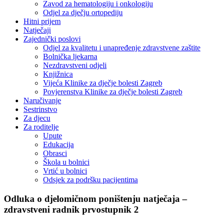
Zavod za hematologiju i onkologiju
Odjel za dječju ortopediju
Hitni prijem
Natječaji
Zajednički poslovi
Odjel za kvalitetu i unapređenje zdravstvene zaštite
Bolnička ljekarna
Nezdravstveni odjeli
Knjižnica
Vijeća Klinike za dječje bolesti Zagreb
Povjerenstva Klinike za dječje bolesti Zagreb
Naručivanje
Sestrinstvo
Za djecu
Za roditelje
Upute
Edukacija
Obrasci
Škola u bolnici
Vrtić u bolnici
Odsjek za podršku pacijentima
Odluka o djelomičnom poništenju natječaja –
zdravstveni radnik prvostupnik 2