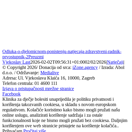
Odluka-o-djelomicnom-ponistenju-natjecaja-zdravstveni-radnik-
prvostupnik-2
Preuzmi
Vjekoslav Last
2026-02-02T09:56:31+01:00
02/02/2026
|
Natječaji
|
© Copyright
2026/ Donacija od srca:
iZone.agency
/ Izrada: Abol
d.o.o. / Održavanje:
Medialive
Adresa: Ul. Vjekoslava Klaića 16, 10000, Zagreb
Telefon centrala: 01 4600 111
Izjava o pristupačnosti mrežne stranice
Facebook
Klinika za dječje bolesiti unaprijedila je politiku privatnosti i
korištenja takozvanih cookiesa, u skladu s novom europskom
regulativom. Kolačiće koristimo kako bismo mogli pružati našu
online uslugu, analizirati korištenje sadržaja i za ostale
funkcionalnosti koje ne bismo mogli pružati bez cookiesa. Daljnjim
korištenjem ove web stranicie pristajete na korištenje kolačića..
Prihvaćam
Pročitaj više