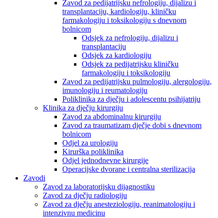
Zavod za pedijatrijsku nefrologiju, dijalizu i
transplantaciju, kardiologiju, kliničku
farmakologiju i toksikologiju s dnevnom
bolnicom
Odsjek za nefrologiju, dijalizu i
transplantaciju
Odsjek za kardiologiju
Odsjek za pedijatrijsku kliničku
farmakologiju i toksikologiju
Zavod za pedijatrijsku pulmologiju, alergologiju,
imunologiju i reumatologiju
Poliklinika za dječju i adolescentu psihijatriju
Klinika za dječju kirurgiju
Zavod za abdominalnu kirurgiju
Zavod za traumatizam dječje dobi s dnevnom
bolnicom
Odjel za urologiju
Kirurška poliklinika
Odjel jednodnevne kirurgije
Operacijske dvorane i centralna sterilizacija
Zavodi
Zavod za laboratorijsku dijagnostiku
Zavod za dječju radiologiju
Zavod za dječju anesteziologiju, reanimatologiju i
intenzivnu medicinu