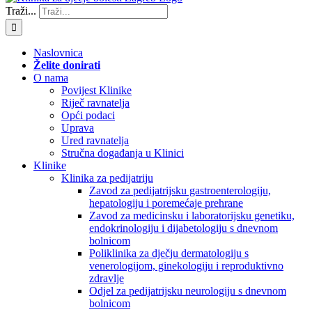
Traži...
Naslovnica
Želite donirati
O nama
Povijest Klinike
Riječ ravnatelja
Opći podaci
Uprava
Ured ravnatelja
Stručna događanja u Klinici
Klinike
Klinika za pedijatriju
Zavod za pedijatrijsku gastroenterologiju,
hepatologiju i poremećaje prehrane
Zavod za medicinsku i laboratorijsku genetiku,
endokrinologiju i dijabetologiju s dnevnom
bolnicom
Poliklinika za dječju dermatologiju s
venerologijom, ginekologiju i reproduktivno
zdravlje
Odjel za pedijatrijsku neurologiju s dnevnom
bolnicom