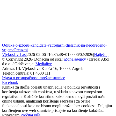
Odluka-o-izboru-kandidata-vatrogasni-djelatnik-na-neodredeno-
vrijeme
Preuzmi
Vjekoslav Last
2026-02-06T16:35:48+01:00
06/02/2026
|
Natječaji
|
© Copyright
2026/ Donacija od srca:
iZone.agency
/ Izrada: Abol
d.o.o. / Održavanje:
Medialive
Adresa: Ul. Vjekoslava Klaića 16, 10000, Zagreb
Telefon centrala: 01 4600 111
Izjava o pristupačnosti mrežne stranice
Facebook
Klinika za dječje bolesiti unaprijedila je politiku privatnosti i
korištenja takozvanih cookiesa, u skladu s novom europskom
regulativom. Kolačiće koristimo kako bismo mogli pružati našu
online uslugu, analizirati korištenje sadržaja i za ostale
funkcionalnosti koje ne bismo mogli pružati bez cookiesa. Daljnjim
korištenjem ove web stranicie pristajete na korištenje kolačića..
Prihvaćam
Pročitaj više