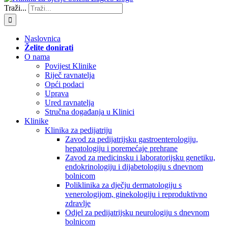
Traži...
Naslovnica
Želite donirati
O nama
Povijest Klinike
Riječ ravnatelja
Opći podaci
Uprava
Ured ravnatelja
Stručna događanja u Klinici
Klinike
Klinika za pedijatriju
Zavod za pedijatrijsku gastroenterologiju,
hepatologiju i poremećaje prehrane
Zavod za medicinsku i laboratorijsku genetiku,
endokrinologiju i dijabetologiju s dnevnom
bolnicom
Poliklinika za dječju dermatologiju s
venerologijom, ginekologiju i reproduktivno
zdravlje
Odjel za pedijatrijsku neurologiju s dnevnom
bolnicom