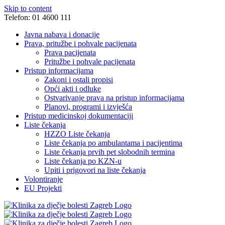
Skip to content
Telefon: 01 4600 111
Javna nabava i donacije
Prava, pritužbe i pohvale pacijenata
Prava pacijenata
Pritužbe i pohvale pacijenata
Pristup informacijama
Zakoni i ostali propisi
Opći akti i odluke
Ostvarivanje prava na pristup informacijama
Planovi, programi i izvješća
Pristup medicinskoj dokumentaciji
Liste čekanja
HZZO Liste čekanja
Liste čekanja po ambulantama i pacijentima
Liste čekanja prvih pet slobodnih termina
Liste čekanja po KZN-u
Upiti i prigovori na liste čekanja
Volontiranje
EU Projekti