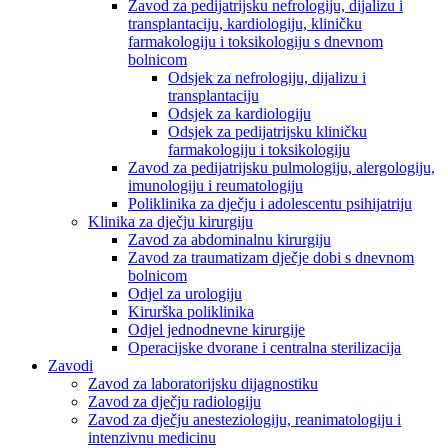
Zavod za pedijatrijsku nefrologiju, dijalizu i
transplantaciju, kardiologiju, kliničku
farmakologiju i toksikologiju s dnevnom
bolnicom
Odsjek za nefrologiju, dijalizu i
transplantaciju
Odsjek za kardiologiju
Odsjek za pedijatrijsku kliničku
farmakologiju i toksikologiju
Zavod za pedijatrijsku pulmologiju, alergologiju,
imunologiju i reumatologiju
Poliklinika za dječju i adolescentu psihijatriju
Klinika za dječju kirurgiju
Zavod za abdominalnu kirurgiju
Zavod za traumatizam dječje dobi s dnevnom
bolnicom
Odjel za urologiju
Kirurška poliklinika
Odjel jednodnevne kirurgije
Operacijske dvorane i centralna sterilizacija
Zavodi
Zavod za laboratorijsku dijagnostiku
Zavod za dječju radiologiju
Zavod za dječju anesteziologiju, reanimatologiju i
intenzivnu medicinu