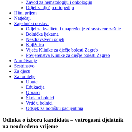
Zavod za hematologiju i onkologiju
Odjel za dječju ortopediju
Hitni prijem
Natječaji
Zajednički poslovi
Odjel za kvalitetu i unapređenje zdravstvene zaštite
Bolnička ljekarna
Nezdravstveni odjeli
Knjižnica
Vijeća Klinike za dječje bolesti Zagreb
Povjerenstva Klinike za dječje bolesti Zagreb
Naručivanje
Sestrinstvo
Za djecu
Za roditelje
Upute
Edukacija
Obrasci
Škola u bolnici
Vrtić u bolnici
Odsjek za podršku pacijentima
Odluka o izboru kandidata – vatrogasni djelatnik
na neodređeno vrijeme