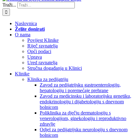
Traži...
Naslovnica
Želite donirati
O nama
Povijest Klinike
Riječ ravnatelja
Opći podaci
Uprava
Ured ravnatelja
Stručna događanja u Klinici
Klinike
Klinika za pedijatriju
Zavod za pedijatrijsku gastroenterologiju,
hepatologiju i poremećaje prehrane
Zavod za medicinsku i laboratorijsku genetiku,
endokrinologiju i dijabetologiju s dnevnom
bolnicom
Poliklinika za dječju dermatologiju s
venerologijom, ginekologiju i reproduktivno
zdravlje
Odjel za pedijatrijsku neurologiju s dnevnom
bolnicom