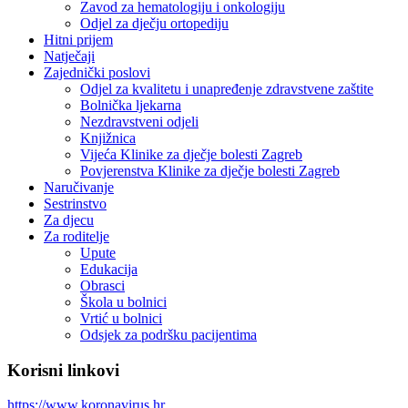
Zavod za hematologiju i onkologiju
Odjel za dječju ortopediju
Hitni prijem
Natječaji
Zajednički poslovi
Odjel za kvalitetu i unapređenje zdravstvene zaštite
Bolnička ljekarna
Nezdravstveni odjeli
Knjižnica
Vijeća Klinike za dječje bolesti Zagreb
Povjerenstva Klinike za dječje bolesti Zagreb
Naručivanje
Sestrinstvo
Za djecu
Za roditelje
Upute
Edukacija
Obrasci
Škola u bolnici
Vrtić u bolnici
Odsjek za podršku pacijentima
Korisni linkovi
https://www.koronavirus.hr