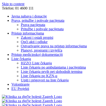
Skip to content
Telefon: 01 4600 111
Javna nabava i donacije
Prava, pritužbe i pohvale pacijenata
Prava pacijenata
Pritužbe i pohvale pacijenata
Pristup informacijama
Zakoni i ostali propisi
Opći akti i odluke
Ostvarivanje prava na pristup informacijama
Planovi, programi i izvješća
Pristup medicinskoj dokumentaciji
Liste čekanja
HZZO Liste čekanja
Liste čekanja po ambulantama i pacijentima
Liste čekanja prvih pet slobodnih termina
Liste čekanja po KZN-u
Upiti i prigovori na liste čekanja
Volontiranje
EU Projekti