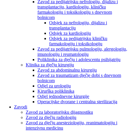
Zavod za pedijatrijsku nefrologiju, dijalizu i
transplantaciju, kardiologiju, kliničku
farmakologiju i toksikologiju s dnevnom
bolnicom
Odsjek za nefrologiju, dijalizu i
transplantaciju
Odsjek za kardiologiju
Odsjek za pedijatrijsku kliničku
farmakologiju i toksikologiju
Zavod za pedijatrijsku pulmologiju, alergologiju,
imunologiju i reumatologiju
Poliklinika za dječju i adolescentu psihijatriju
Klinika za dječju kirurgiju
Zavod za abdominalnu kirurgiju
Zavod za traumatizam dječje dobi s dnevnom
bolnicom
Odjel za urologiju
Kirurška poliklinika
Odjel jednodnevne kirurgije
Operacijske dvorane i centralna sterilizacija
Zavodi
Zavod za laboratorijsku dijagnostiku
Zavod za dječju radiologiju
Zavod za dječju anesteziologiju, reanimatologiju i
intenzivnu medicinu