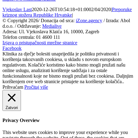
Vjekoslav Last
2020-12-26T10:54:18+01:00
02/04/2020
|
Preporuke
kriznog stožera Republike Hrvatske
|
© Copyright
2026/ Donacija od srca:
iZone.agency
/ Izrada: Abol
d.o.o. / Održavanje:
Medialive
Adresa: Ul. Vjekoslava Klaića 16, 10000, Zagreb
Telefon centrala: 01 4600 111
Izjava o pristupačnosti mrežne stranice
Facebook
Klinika za dječje bolesiti unaprijedila je politiku privatnosti i
korištenja takozvanih cookiesa, u skladu s novom europskom
regulativom. Kolačiće koristimo kako bismo mogli pružati našu
online uslugu, analizirati korištenje sadržaja i za ostale
funkcionalnosti koje ne bismo mogli pružati bez cookiesa. Daljnjim
korištenjem ove web stranicie pristajete na korištenje kolačića..
Prihvaćam
Pročitaj više
Zatvori
Privacy Overview
This website uses cookies to improve your experience while you
navigate through the website. Out of these, the cookies that are