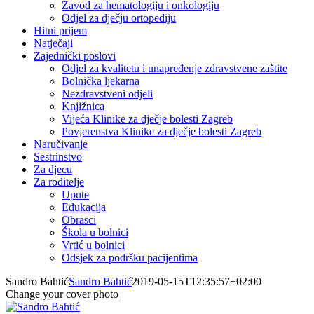
Zavod za hematologiju i onkologiju
Odjel za dječju ortopediju
Hitni prijem
Natječaji
Zajednički poslovi
Odjel za kvalitetu i unapređenje zdravstvene zaštite
Bolnička ljekarna
Nezdravstveni odjeli
Knjižnica
Vijeća Klinike za dječje bolesti Zagreb
Povjerenstva Klinike za dječje bolesti Zagreb
Naručivanje
Sestrinstvo
Za djecu
Za roditelje
Upute
Edukacija
Obrasci
Škola u bolnici
Vrtić u bolnici
Odsjek za podršku pacijentima
Sandro Bahtić
Sandro Bahtić
2019-05-15T12:35:57+02:00
Change your cover photo