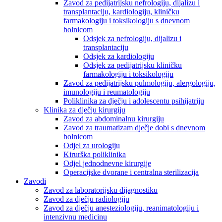
Zavod za pedijatrijsku nefrologiju, dijalizu i
transplantaciju, kardiologiju, kliničku
farmakologiju i toksikologiju s dnevnom
bolnicom
Odsjek za nefrologiju, dijalizu i
transplantaciju
Odsjek za kardiologiju
Odsjek za pedijatrijsku kliničku
farmakologiju i toksikologiju
Zavod za pedijatrijsku pulmologiju, alergologiju,
imunologiju i reumatologiju
Poliklinika za dječju i adolescentu psihijatriju
Klinika za dječju kirurgiju
Zavod za abdominalnu kirurgiju
Zavod za traumatizam dječje dobi s dnevnom
bolnicom
Odjel za urologiju
Kirurška poliklinika
Odjel jednodnevne kirurgije
Operacijske dvorane i centralna sterilizacija
Zavodi
Zavod za laboratorijsku dijagnostiku
Zavod za dječju radiologiju
Zavod za dječju anesteziologiju, reanimatologiju i
intenzivnu medicinu