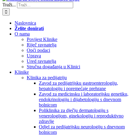
Traži...
Naslovnica
Želite donirati
O nama
Povijest Klinike
Riječ ravnatelja
Opći podaci
Uprava
Ured ravnatelja
Stručna događanja u Klinici
Klinike
Klinika za pedijatriju
Zavod za pedijatrijsku gastroenterologiju,
hepatologiju i poremećaje prehrane
Zavod za medicinsku i laboratorijsku genetiku,
endokrinologiju i dijabetologiju s dnevnom
bolnicom
Poliklinika za dječju dermatologiju s
venerologijom, ginekologiju i reproduktivno
zdravlje
Odjel za pedijatrijsku neurologiju s dnevnom
bolnicom