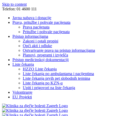
Skip to content
Telefon: 01 4600 111
Javna nabava i donacije
Prava, pritužbe i pohvale pacijenata
Prava pacijenata
Pritužbe i pohvale pacijenata
Pristup informacijama
Zakoni i ostali propisi
Opći akti i odluke
Ostvarivanje prava na pristup informacijama
Planovi, programi i izvješća
Pristup medicinskoj dokumentaciji
Liste čekanja
HZZO Liste čekanja
Liste čekanja po ambulantama i pacijentima
Liste čekanja prvih pet slobodnih termina
Liste čekanja po KZN-u
Upiti i prigovori na liste čekanja
Volontiranje
EU Projekti