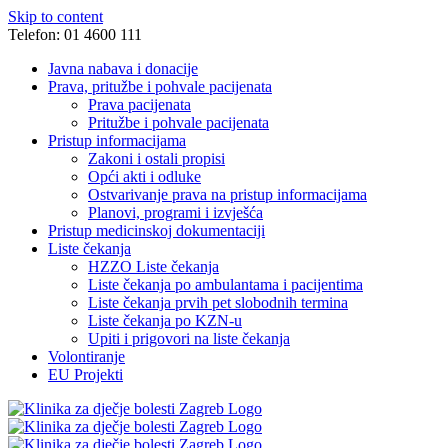
Skip to content
Telefon: 01 4600 111
Javna nabava i donacije
Prava, pritužbe i pohvale pacijenata
Prava pacijenata
Pritužbe i pohvale pacijenata
Pristup informacijama
Zakoni i ostali propisi
Opći akti i odluke
Ostvarivanje prava na pristup informacijama
Planovi, programi i izvješća
Pristup medicinskoj dokumentaciji
Liste čekanja
HZZO Liste čekanja
Liste čekanja po ambulantama i pacijentima
Liste čekanja prvih pet slobodnih termina
Liste čekanja po KZN-u
Upiti i prigovori na liste čekanja
Volontiranje
EU Projekti