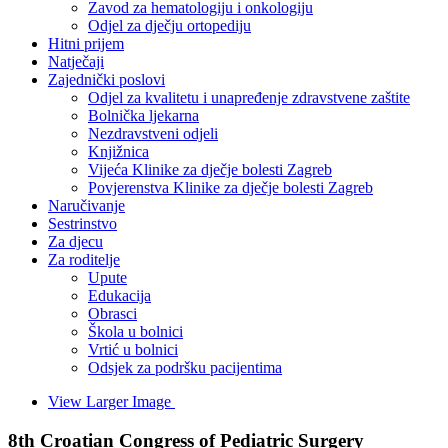
Zavod za hematologiju i onkologiju
Odjel za dječju ortopediju
Hitni prijem
Natječaji
Zajednički poslovi
Odjel za kvalitetu i unapređenje zdravstvene zaštite
Bolnička ljekarna
Nezdravstveni odjeli
Knjižnica
Vijeća Klinike za dječje bolesti Zagreb
Povjerenstva Klinike za dječje bolesti Zagreb
Naručivanje
Sestrinstvo
Za djecu
Za roditelje
Upute
Edukacija
Obrasci
Škola u bolnici
Vrtić u bolnici
Odsjek za podršku pacijentima
View Larger Image
8th Croatian Congress of Pediatric Surgery