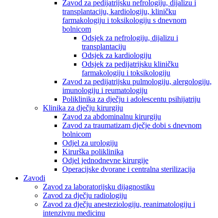
Zavod za pedijatrijsku nefrologiju, dijalizu i
transplantaciju, kardiologiju, kliničku
farmakologiju i toksikologiju s dnevnom
bolnicom
Odsjek za nefrologiju, dijalizu i
transplantaciju
Odsjek za kardiologiju
Odsjek za pedijatrijsku kliničku
farmakologiju i toksikologiju
Zavod za pedijatrijsku pulmologiju, alergologiju,
imunologiju i reumatologiju
Poliklinika za dječju i adolescentu psihijatriju
Klinika za dječju kirurgiju
Zavod za abdominalnu kirurgiju
Zavod za traumatizam dječje dobi s dnevnom
bolnicom
Odjel za urologiju
Kirurška poliklinika
Odjel jednodnevne kirurgije
Operacijske dvorane i centralna sterilizacija
Zavodi
Zavod za laboratorijsku dijagnostiku
Zavod za dječju radiologiju
Zavod za dječju anesteziologiju, reanimatologiju i
intenzivnu medicinu