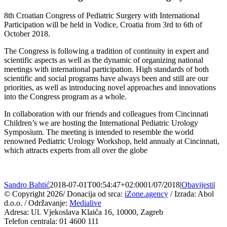
8th Croatian Congress of Pediatric Surgery with International
Participation will be held in Vodice, Croatia from 3rd to 6th of
October 2018.
The Congress is following a tradition of continuity in expert and
scientific aspects as well as the dynamic of organizing national
meetings with international participation. High standards of both
scientific and social programs have always been and still are our
priorities, as well as introducing novel approaches and innovations
into the Congress program as a whole.
In collaboration with our friends and colleagues from Cincinnati
Children’s we are hosting the International Pediatric Urology
Symposium. The meeting is intended to resemble the world
renowned Pediatric Urology Workshop, held annualy at Cincinnati,
which attracts experts from all over the globe
Sandro Bahtić
2018-07-01T00:54:47+02:00
01/07/2018
|
Obavijesti
|
© Copyright
2026/ Donacija od srca:
iZone.agency
/ Izrada: Abol
d.o.o. / Održavanje:
Medialive
Adresa: Ul. Vjekoslava Klaića 16, 10000, Zagreb
Telefon centrala: 01 4600 111