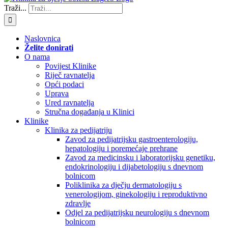
Traži...
Naslovnica
Želite donirati
O nama
Povijest Klinike
Riječ ravnatelja
Opći podaci
Uprava
Ured ravnatelja
Stručna događanja u Klinici
Klinike
Klinika za pedijatriju
Zavod za pedijatrijsku gastroenterologiju,
hepatologiju i poremećaje prehrane
Zavod za medicinsku i laboratorijsku genetiku,
endokrinologiju i dijabetologiju s dnevnom
bolnicom
Poliklinika za dječju dermatologiju s
venerologijom, ginekologiju i reproduktivno
zdravlje
Odjel za pedijatrijsku neurologiju s dnevnom
bolnicom