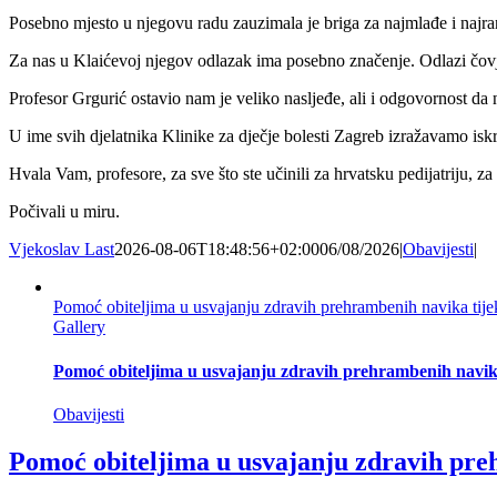
Posebno mjesto u njegovu radu zauzimala je briga za najmlađe i najra
Za nas u Klaićevoj njegov odlazak ima posebno značenje. Odlazi čovjek 
Profesor Grgurić ostavio nam je veliko nasljeđe, ali i odgovornost da 
U ime svih djelatnika Klinike za dječje bolesti Zagreb izražavamo iskren
Hvala Vam, profesore, za sve što ste učinili za hrvatsku pedijatriju, za
Počivali u miru.
Vjekoslav Last
2026-08-06T18:48:56+02:00
06/08/2026
|
Obavijesti
|
Pomoć obiteljima u usvajanju zdravih prehrambenih navika tij
Gallery
Pomoć obiteljima u usvajanju zdravih prehrambenih navika
Obavijesti
Pomoć obiteljima u usvajanju zdravih pre