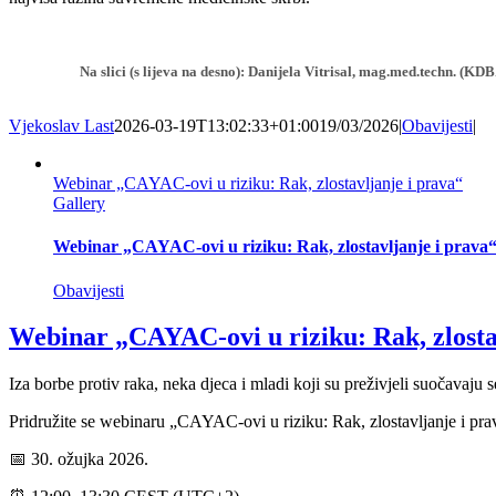
Na slici (s lijeva na desno): Danijela Vitrisal, mag.med.techn. (
Vjekoslav Last
2026-03-19T13:02:33+01:00
19/03/2026
|
Obavijesti
|
Webinar „CAYAC-ovi u riziku: Rak, zlostavljanje i prava“
Gallery
Webinar „CAYAC-ovi u riziku: Rak, zlostavljanje i prava
Obavijesti
Webinar „CAYAC-ovi u riziku: Rak, zlosta
Iza borbe protiv raka, neka djeca i mladi koji su preživjeli suočavaju
Pridružite se webinaru „CAYAC-ovi u riziku: Rak, zlostavljanje i prava“
📅 30. ožujka 2026.