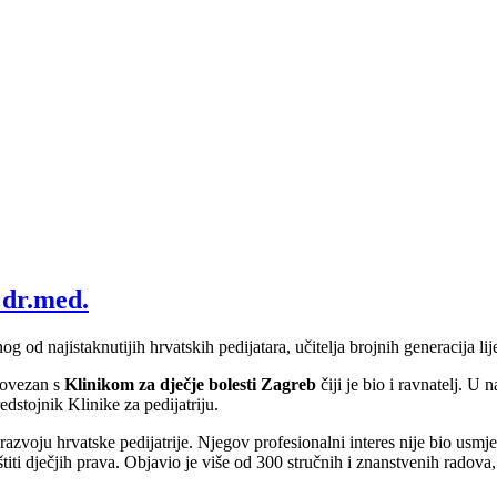
 dr.med.
nog od najistaknutijih hrvatskih pedijatara, učitelja brojnih generacija 
 povezan s
Klinikom za dječje bolesti Zagreb
čiji je bio i ravnatelj. U
dstojnik Klinike za pedijatriju.
azvoju hrvatske pedijatrije. Njegov profesionalni interes nije bio usmjere
aštiti dječjih prava. Objavio je više od 300 stručnih i znanstvenih radova