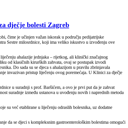
a dječje bolesti Zagreb
i, čime je učinjen važan iskorak u području pedijatrijske
ntra Sestre milosrdnice, koji ima veliko iskustvo u izvođenju ove
ečenju ahalazije jednjaka – rijetkog, ali klinički značajnog
zliku od klasičnih kirurških zahvata, ovaj se postupak izvodi
snika. Do sada su se djeca s ahalazijom u pravilu zbrinjavala
je invazivan pristup liječenju ovog poremećaja. U Klinici za dječje
nice u suradnji s prof. Baršićem, a ovo je prvi put da je zahvat
važnost suradnje između ustanova u uvođenju novih i naprednih metoda
su već etablirane u liječenju odraslih bolesnika, uz dodatne
tojanje da se djeci s kompleksnim gastroenterološkim bolestima omogući