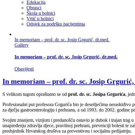
Edukacija
Obrasci
Škola u bolnici
Vrtić u bolnici
Odsjek za podršku pacijentima
In memoriam – prof. dr. sc. Josip Grgurić, dr.med.
Gallery
In memoriam – prof. dr. sc. Josip Grgurić, dr.med.
Obavijesti
In memoriam – prof. dr. sc. Josip Grgurić,
S velikom tugom opraštamo se od
prof. dr. sc. Josipa Grgurića
, jed
Profesionalni put profesora Grgurića bio je desetljećima neraskidivo
za dječju gastroenterologiju i prehranu, a od 1993. do 2002. godine pre
Svojim znanjem, vizijom i predanošću ostavio je dubok i trajan trag u r
unapređenju zdravlja djece, pravilnoj prehrani, prevenciji bolesti te z
predsjednik Hrvatskog društva za preventivnu i socijalnu pedijatriju.