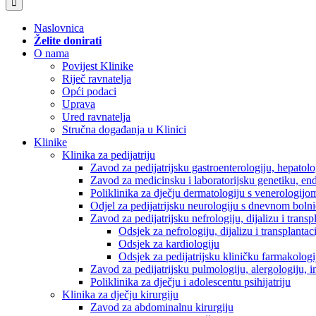
Naslovnica
Želite donirati
O nama
Povijest Klinike
Riječ ravnatelja
Opći podaci
Uprava
Ured ravnatelja
Stručna događanja u Klinici
Klinike
Klinika za pedijatriju
Zavod za pedijatrijsku gastroenterologiju, hepatol
Zavod za medicinsku i laboratorijsku genetiku, en
Poliklinika za dječju dermatologiju s venerologijo
Odjel za pedijatrijsku neurologiju s dnevnom boln
Zavod za pedijatrijsku nefrologiju, dijalizu i tran
Odsjek za nefrologiju, dijalizu i transplantac
Odsjek za kardiologiju
Odsjek za pedijatrijsku kliničku farmakologij
Zavod za pedijatrijsku pulmologiju, alergologiju, 
Poliklinika za dječju i adolescentu psihijatriju
Klinika za dječju kirurgiju
Zavod za abdominalnu kirurgiju