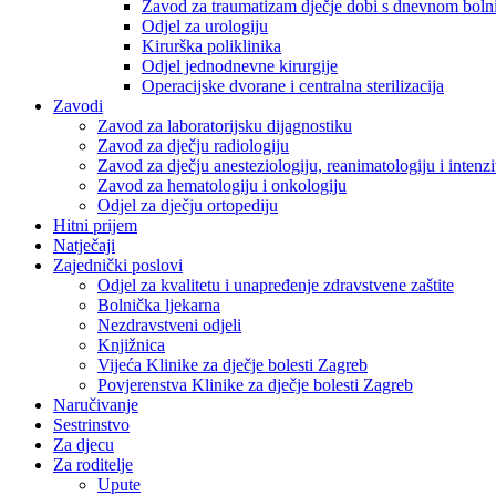
Zavod za traumatizam dječje dobi s dnevnom bol
Odjel za urologiju
Kirurška poliklinika
Odjel jednodnevne kirurgije
Operacijske dvorane i centralna sterilizacija
Zavodi
Zavod za laboratorijsku dijagnostiku
Zavod za dječju radiologiju
Zavod za dječju anesteziologiju, reanimatologiju i inten
Zavod za hematologiju i onkologiju
Odjel za dječju ortopediju
Hitni prijem
Natječaji
Zajednički poslovi
Odjel za kvalitetu i unapređenje zdravstvene zaštite
Bolnička ljekarna
Nezdravstveni odjeli
Knjižnica
Vijeća Klinike za dječje bolesti Zagreb
Povjerenstva Klinike za dječje bolesti Zagreb
Naručivanje
Sestrinstvo
Za djecu
Za roditelje
Upute