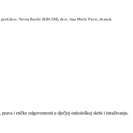
 prof.dr.sc. Neven Baršić (KBCSM), dr.sc. Ana Močić Pavić, dr.med.
 prava i etičke odgovornosti u dječjoj onkološkoj skrbi i istraživanju.