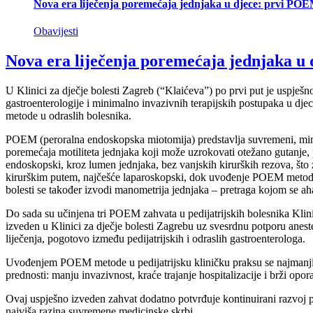
Nova era liječenja poremećaja jednjaka u djece: prvi POEM
Obavijesti
Nova era liječenja poremećaja jednjaka u 
U Klinici za dječje bolesti Zagreb (“Klaićeva”) po prvi put je uspje
gastroenterologije i minimalno invazivnih terapijskih postupaka u djec
metode u odraslih bolesnika.
POEM (peroralna endoskopska miotomija) predstavlja suvremeni, minimal
poremećaja motiliteta jednjaka koji može uzrokovati otežano gutanje, po
endoskopski, kroz lumen jednjaka, bez vanjskih kirurških rezova, što
kirurškim putem, najčešće laparoskopski, dok uvođenje POEM metode p
bolesti se također izvodi manometrija jednjaka – pretraga kojom se aha
Do sada su učinjena tri POEM zahvata u pedijatrijskih bolesnika Klini
izveden u Klinici za dječje bolesti Zagrebu uz svesrdnu potporu anes
liječenja, pogotovo između pedijatrijskih i odraslih gastroenterologa.
Uvođenjem POEM metode u pedijatrijsku kliničku praksu se najmanjim
prednosti: manju invazivnost, kraće trajanje hospitalizacije i brži opor
Ovaj uspješno izveden zahvat dodatno potvrđuje kontinuirani razvoj pe
najviša razina suvremene medicinske skrbi.