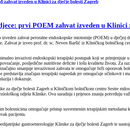
 zahvat izveden u Klinici za dječje bolesti Zagreb
djece: prvi POEM zahvat izveden u Klinici z
šno izveden zahvat peroralne endoskopske miotomije (POEM) u dječjoj dob
e. Zahvat je izveo prof. dr. sc. Neven Baršić iz Kliničkog bolničkog ce
no invazivni endoskopski terapijski postupak koji se primjenjuje u lij
vraćanje, posljedične nutritivne deficite i lošu kvalitetu života. Za ra
 značajno smanjuje invazivnost zahvata te omogućuje brži oporavak bole
redstavlja značajan terapijski napredak jer omogućuje učinkovit i man
lazija i dokazuje.
ke za dječje bolesti Zagreb u Kliničkom bolničkom centru Sestre milosrd
teziološkog odjela Klinike. Ova suradnja i prijenos znanja potvrđuju 
 bolesnicima omogućuje pristup suvremenim terapijskim metodama koje 
avak pacijenta.
dijatrijske gastroenterologije Klinike za dječje bolesti Zagreb te nas