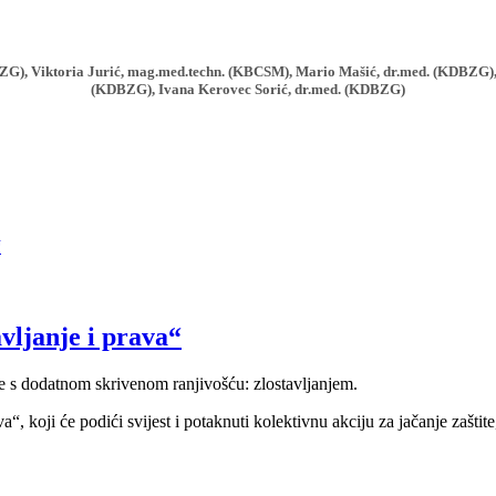
KDBZG), Viktoria Jurić, mag.med.techn. (KBCSM), Mario Mašić, dr.med. (KDBZG),
(KDBZG), Ivana Kerovec Sorić, dr.med. (KDBZG)
“
vljanje i prava“
 se s dodatnom skrivenom ranjivošću: zlostavljanjem.
, koji će podići svijest i potaknuti kolektivnu akciju za jačanje zaštite,