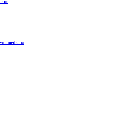
nicom
zivnu medicinu