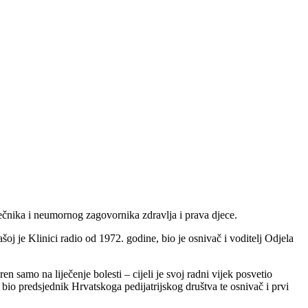
liječnika i neumornog zagovornika zdravlja i prava djece.
 našoj je Klinici radio od 1972. godine, bio je osnivač i voditelj Odjela
n samo na liječenje bolesti – cijeli je svoj radni vijek posvetio
, bio predsjednik Hrvatskoga pedijatrijskog društva te osnivač i prvi