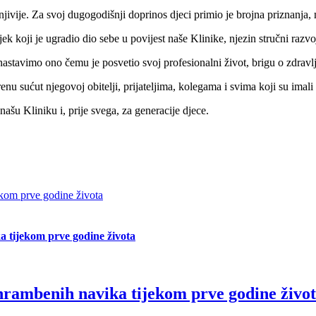
njivije. Za svoj dugogodišnji doprinos djeci primio je brojna priznanj
koji je ugradio dio sebe u povijest naše Klinike, njezin stručni razvoj 
nastavimo ono čemu je posvetio svoj profesionalni život, brigu o zdravlj
u sućut njegovoj obitelji, prijateljima, kolegama i svima koji su imali p
 našu Kliniku i, prije svega, za generacije djece.
ekom prve godine života
 tijekom prve godine života
hrambenih navika tijekom prve godine živo