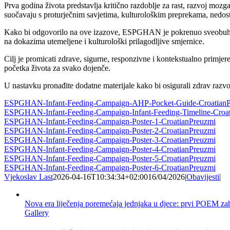
Prva godina života predstavlja kritično razdoblje za rast, razvoj mozga 
suočavaju s proturječnim savjetima, kulturološkim preprekama, nedo
Kako bi odgovorilo na ove izazove, ESPGHAN je pokrenuo sveobuhvatn
na dokazima utemeljene i kulturološki prilagodljive smjernice.
Cilj je promicati zdrave, sigurne, responzivne i kontekstualno primje
početka života za svako dojenče.
U nastavku pronađite dodatne materijale kako bi osigurali zdrav razvo
ESPGHAN-Infant-Feeding-Campaign-AHP-Pocket-Guide-Croatian
ESPGHAN-Infant-Feeding-Campaign-Infant-Feeding-Timeline-Croat
ESPGHAN-Infant-Feeding-Campaign-Poster-1-Croatian
Preuzmi
ESPGHAN-Infant-Feeding-Campaign-Poster-2-Croatian
Preuzmi
ESPGHAN-Infant-Feeding-Campaign-Poster-3-Croatian
Preuzmi
ESPGHAN-Infant-Feeding-Campaign-Poster-4-Croatian
Preuzmi
ESPGHAN-Infant-Feeding-Campaign-Poster-5-Croatian
Preuzmi
ESPGHAN-Infant-Feeding-Campaign-Poster-6-Croatian
Preuzmi
Vjekoslav Last
2026-04-16T10:34:34+02:00
16/04/2026
|
Obavijesti
|
Nova era liječenja poremećaja jednjaka u djece: prvi POEM zahv
Gallery