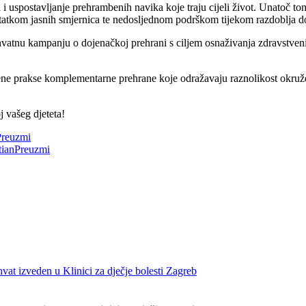
i uspostavljanje prehrambenih navika koje traju cijeli život. Unatoč tome,
statkom jasnih smjernica te nedosljednom podrškom tijekom razdoblja 
u kampanju o dojenačkoj prehrani s ciljem osnaživanja zdravstvenih dj
rene prakse komplementarne prehrane koje odražavaju raznolikost okružen
j vašeg djeteta!
Preuzmi
ian
Preuzmi
at izveden u Klinici za dječje bolesti Zagreb