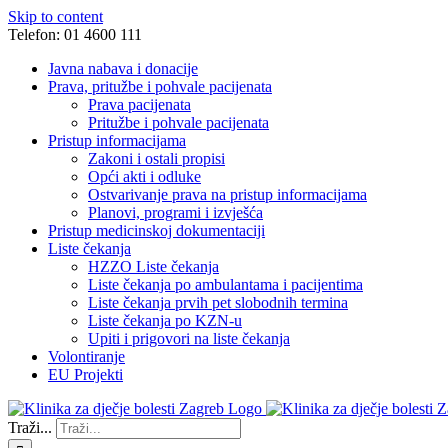
Skip to content
Telefon: 01 4600 111
Javna nabava i donacije
Prava, pritužbe i pohvale pacijenata
Prava pacijenata
Pritužbe i pohvale pacijenata
Pristup informacijama
Zakoni i ostali propisi
Opći akti i odluke
Ostvarivanje prava na pristup informacijama
Planovi, programi i izvješća
Pristup medicinskoj dokumentaciji
Liste čekanja
HZZO Liste čekanja
Liste čekanja po ambulantama i pacijentima
Liste čekanja prvih pet slobodnih termina
Liste čekanja po KZN-u
Upiti i prigovori na liste čekanja
Volontiranje
EU Projekti
Traži...