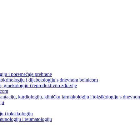
ogiju i poremećaje prehrane
dokrinologiju i dijabetologiju s dnevnom bolnicom
m, ginekologiju i reproduktivno zdravlje
icom
splantaciju, kardiologiju, kliničku farmakologiju i toksikologiju s dnevn
iju
u i toksikologiju
imunologiju i reumatologiju