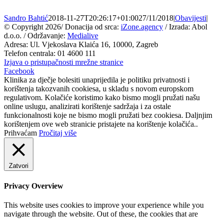
Sandro Bahtić
2018-11-27T20:26:17+01:00
27/11/2018
|
Obavijesti
|
© Copyright
2026/ Donacija od srca:
iZone.agency
/ Izrada: Abol
d.o.o. / Održavanje:
Medialive
Adresa: Ul. Vjekoslava Klaića 16, 10000, Zagreb
Telefon centrala: 01 4600 111
Izjava o pristupačnosti mrežne stranice
Facebook
Klinika za dječje bolesiti unaprijedila je politiku privatnosti i
korištenja takozvanih cookiesa, u skladu s novom europskom
regulativom. Kolačiće koristimo kako bismo mogli pružati našu
online uslugu, analizirati korištenje sadržaja i za ostale
funkcionalnosti koje ne bismo mogli pružati bez cookiesa. Daljnjim
korištenjem ove web stranicie pristajete na korištenje kolačića..
Prihvaćam
Pročitaj više
Zatvori
Privacy Overview
This website uses cookies to improve your experience while you
navigate through the website. Out of these, the cookies that are