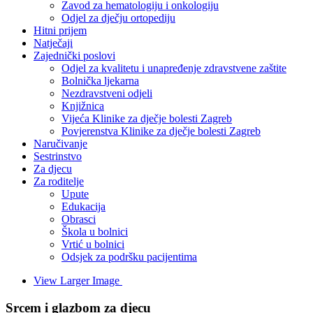
Zavod za hematologiju i onkologiju
Odjel za dječju ortopediju
Hitni prijem
Natječaji
Zajednički poslovi
Odjel za kvalitetu i unapređenje zdravstvene zaštite
Bolnička ljekarna
Nezdravstveni odjeli
Knjižnica
Vijeća Klinike za dječje bolesti Zagreb
Povjerenstva Klinike za dječje bolesti Zagreb
Naručivanje
Sestrinstvo
Za djecu
Za roditelje
Upute
Edukacija
Obrasci
Škola u bolnici
Vrtić u bolnici
Odsjek za podršku pacijentima
View Larger Image
Srcem i glazbom za djecu