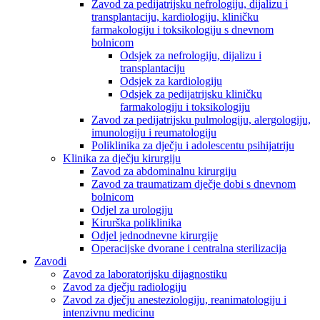
Zavod za pedijatrijsku nefrologiju, dijalizu i
transplantaciju, kardiologiju, kliničku
farmakologiju i toksikologiju s dnevnom
bolnicom
Odsjek za nefrologiju, dijalizu i
transplantaciju
Odsjek za kardiologiju
Odsjek za pedijatrijsku kliničku
farmakologiju i toksikologiju
Zavod za pedijatrijsku pulmologiju, alergologiju,
imunologiju i reumatologiju
Poliklinika za dječju i adolescentu psihijatriju
Klinika za dječju kirurgiju
Zavod za abdominalnu kirurgiju
Zavod za traumatizam dječje dobi s dnevnom
bolnicom
Odjel za urologiju
Kirurška poliklinika
Odjel jednodnevne kirurgije
Operacijske dvorane i centralna sterilizacija
Zavodi
Zavod za laboratorijsku dijagnostiku
Zavod za dječju radiologiju
Zavod za dječju anesteziologiju, reanimatologiju i
intenzivnu medicinu