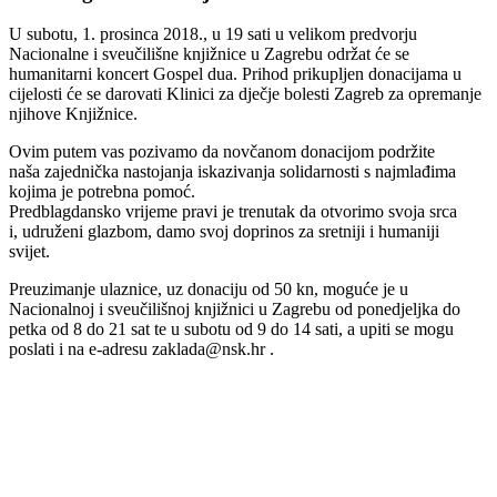
U subotu, 1. prosinca 2018., u 19 sati u velikom predvorju
Nacionalne i sveučilišne knjižnice u Zagrebu održat će se
humanitarni koncert Gospel dua. Prihod prikupljen donacijama u
cijelosti će se darovati Klinici za dječje bolesti Zagreb za opremanje
njihove Knjižnice.
Ovim putem vas pozivamo da novčanom donacijom podržite
naša zajednička nastojanja iskazivanja solidarnosti s najmlađima
kojima je potrebna pomoć.
Predblagdansko vrijeme pravi je trenutak da otvorimo svoja srca
i, udruženi glazbom, damo svoj doprinos za sretniji i humaniji
svijet.
Preuzimanje ulaznice, uz donaciju od 50 kn, moguće je u
Nacionalnoj i sveučilišnoj knjižnici u Zagrebu od ponedjeljka do
petka od 8 do 21 sat te u subotu od 9 do 14 sati, a upiti se mogu
poslati i na e-adresu zaklada@nsk.hr .