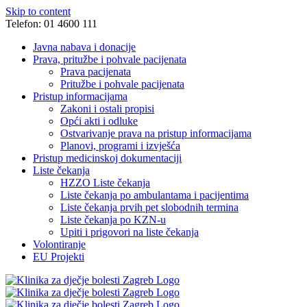
Skip to content
Telefon: 01 4600 111
Javna nabava i donacije
Prava, pritužbe i pohvale pacijenata
Prava pacijenata
Pritužbe i pohvale pacijenata
Pristup informacijama
Zakoni i ostali propisi
Opći akti i odluke
Ostvarivanje prava na pristup informacijama
Planovi, programi i izvješća
Pristup medicinskoj dokumentaciji
Liste čekanja
HZZO Liste čekanja
Liste čekanja po ambulantama i pacijentima
Liste čekanja prvih pet slobodnih termina
Liste čekanja po KZN-u
Upiti i prigovori na liste čekanja
Volontiranje
EU Projekti