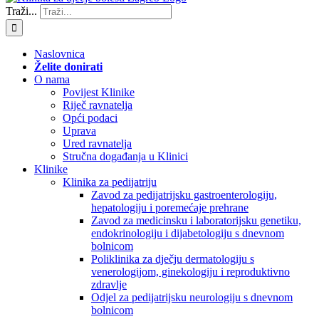
Traži...
Naslovnica
Želite donirati
O nama
Povijest Klinike
Riječ ravnatelja
Opći podaci
Uprava
Ured ravnatelja
Stručna događanja u Klinici
Klinike
Klinika za pedijatriju
Zavod za pedijatrijsku gastroenterologiju,
hepatologiju i poremećaje prehrane
Zavod za medicinsku i laboratorijsku genetiku,
endokrinologiju i dijabetologiju s dnevnom
bolnicom
Poliklinika za dječju dermatologiju s
venerologijom, ginekologiju i reproduktivno
zdravlje
Odjel za pedijatrijsku neurologiju s dnevnom
bolnicom