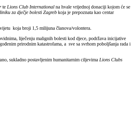
r
te
Lions Club International
na hvale vrijednoj donaciji kojom će se
liniku za dječje bolesti Zagreb
koja je prepoznata kao centar
vijetu koja broji 1,5 milijuna članova/volontera.
idnima, liječenju malignih bolesti kod djece, podržava inicijative
ogođenim prirodnim katastrofama, a sve sa svrhom poboljšanja rada i
irano, sukladno postavljenim humanitarnim ciljevima
Lions Clubs