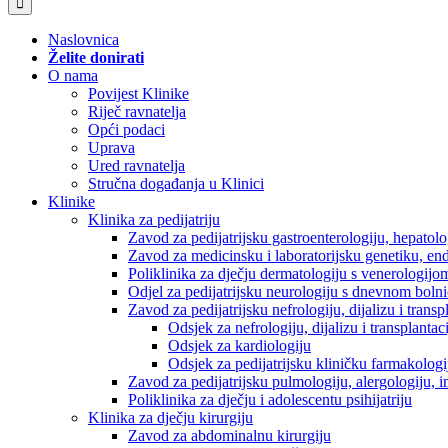
Naslovnica
Želite donirati
O nama
Povijest Klinike
Riječ ravnatelja
Opći podaci
Uprava
Ured ravnatelja
Stručna događanja u Klinici
Klinike
Klinika za pedijatriju
Zavod za pedijatrijsku gastroenterologiju, hepatol
Zavod za medicinsku i laboratorijsku genetiku, en
Poliklinika za dječju dermatologiju s venerologijo
Odjel za pedijatrijsku neurologiju s dnevnom boln
Zavod za pedijatrijsku nefrologiju, dijalizu i tran
Odsjek za nefrologiju, dijalizu i transplantac
Odsjek za kardiologiju
Odsjek za pedijatrijsku kliničku farmakologij
Zavod za pedijatrijsku pulmologiju, alergologiju, 
Poliklinika za dječju i adolescentu psihijatriju
Klinika za dječju kirurgiju
Zavod za abdominalnu kirurgiju