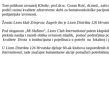
Tom prilikom ravnatelj
Klinike
, prof.dr.sc. Goran Roić, dr.med., zahv
podići razina kvalitete zdravstvene skrbi za hematoonkološke pacij
pedijatrijske izvrsnosti.
Ženski
Lions klub Zrinjevac Zagreb
dio je
Lions Distrikta 126 Hrvats
Pod sloganom „
Mi Služimo
“,
Lions Club International
putem klupskih
prekida nasilja i raznih oblika ovisnosti mladih, pomoć područjima p
kvalitete života u institucijama i pojedinaca u potrebi na lokalnoj i g
U
Lions Distriktu 126 Hrvatska
djeluje 60-ak klubova raspoređenih di
International
, rade značajne humanitarne akcije pomažući potrebitima