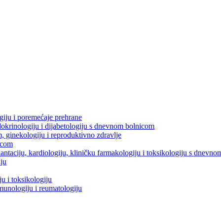
ogiju i poremećaje prehrane
dokrinologiju i dijabetologiju s dnevnom bolnicom
m, ginekologiju i reproduktivno zdravlje
icom
splantaciju, kardiologiju, kliničku farmakologiju i toksikologiju s dnevn
iju
u i toksikologiju
imunologiju i reumatologiju