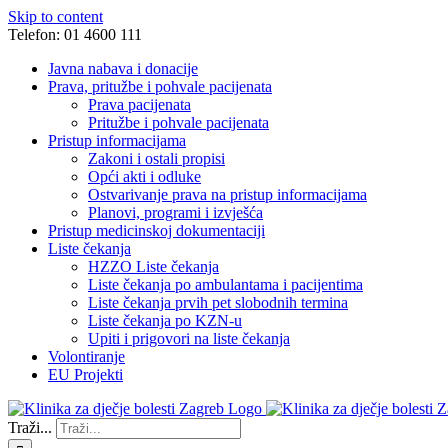
Skip to content
Telefon: 01 4600 111
Javna nabava i donacije
Prava, pritužbe i pohvale pacijenata
Prava pacijenata
Pritužbe i pohvale pacijenata
Pristup informacijama
Zakoni i ostali propisi
Opći akti i odluke
Ostvarivanje prava na pristup informacijama
Planovi, programi i izvješća
Pristup medicinskoj dokumentaciji
Liste čekanja
HZZO Liste čekanja
Liste čekanja po ambulantama i pacijentima
Liste čekanja prvih pet slobodnih termina
Liste čekanja po KZN-u
Upiti i prigovori na liste čekanja
Volontiranje
EU Projekti
Traži...