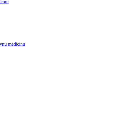
nicom
zivnu medicinu