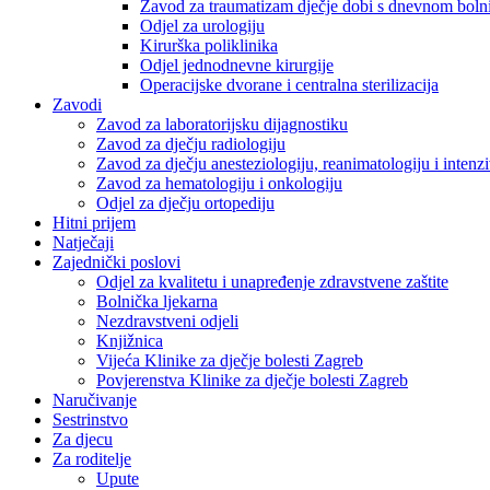
Zavod za traumatizam dječje dobi s dnevnom bol
Odjel za urologiju
Kirurška poliklinika
Odjel jednodnevne kirurgije
Operacijske dvorane i centralna sterilizacija
Zavodi
Zavod za laboratorijsku dijagnostiku
Zavod za dječju radiologiju
Zavod za dječju anesteziologiju, reanimatologiju i inten
Zavod za hematologiju i onkologiju
Odjel za dječju ortopediju
Hitni prijem
Natječaji
Zajednički poslovi
Odjel za kvalitetu i unapređenje zdravstvene zaštite
Bolnička ljekarna
Nezdravstveni odjeli
Knjižnica
Vijeća Klinike za dječje bolesti Zagreb
Povjerenstva Klinike za dječje bolesti Zagreb
Naručivanje
Sestrinstvo
Za djecu
Za roditelje
Upute