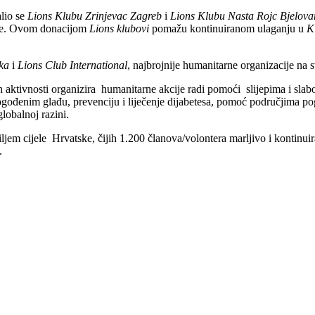
alio se
Lions Klubu Zrinjevac Zagreb
i
Lions Klubu Nasta Rojc Bjelova
ente. Ovom donacijom
Lions klubovi
pomažu kontinuiranom ulaganju u
K
ka
i
Lions Club International
, najbrojnije humanitarne organizacije na s
 aktivnosti organizira humanitarne akcije radi pomoći slijepima i slabov
ogođenim glađu, prevenciju i liječenje dijabetesa, pomoć područjima p
lobalnoj razini.
ljem cijele Hrvatske, čijih 1.200 članova/volontera marljivo i kontinu
.