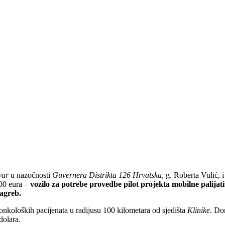
var
u nazočnosti
Guvernera Distrikta 126 Hrvatska
, g. Roberta Vulić,
00 eura
–
vozilo za potrebe provedbe pilot projekta mobilne palijat
agreb.
onkoloških pacijenata u radijusu 100 kilometara od sjedišta
Klinike
. Do
dolara
.