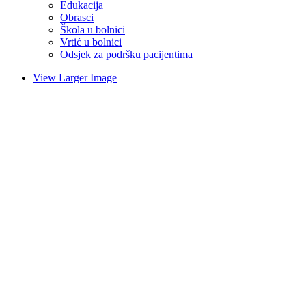
Edukacija
Obrasci
Škola u bolnici
Vrtić u bolnici
Odsjek za podršku pacijentima
View Larger Image