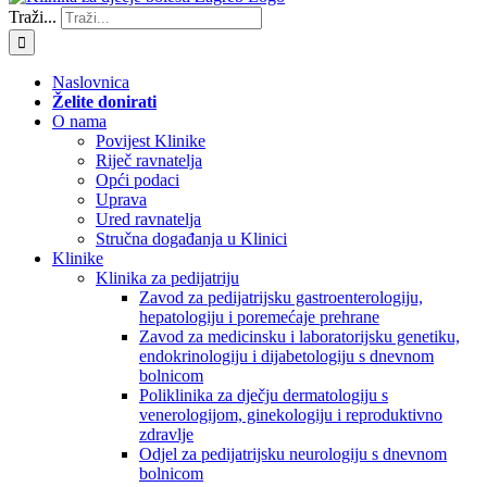
Traži...
Naslovnica
Želite donirati
O nama
Povijest Klinike
Riječ ravnatelja
Opći podaci
Uprava
Ured ravnatelja
Stručna događanja u Klinici
Klinike
Klinika za pedijatriju
Zavod za pedijatrijsku gastroenterologiju,
hepatologiju i poremećaje prehrane
Zavod za medicinsku i laboratorijsku genetiku,
endokrinologiju i dijabetologiju s dnevnom
bolnicom
Poliklinika za dječju dermatologiju s
venerologijom, ginekologiju i reproduktivno
zdravlje
Odjel za pedijatrijsku neurologiju s dnevnom
bolnicom