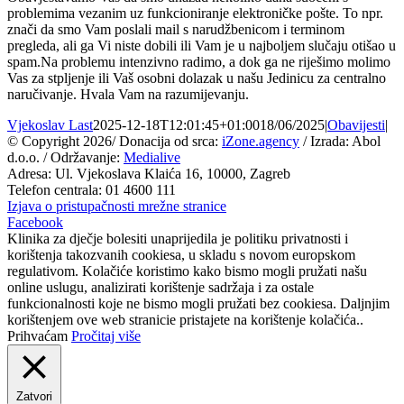
problemima vezanim uz funkcioniranje elektroničke pošte. To npr.
znači da smo Vam poslali mail s narudžbenicom i terminom
pregleda, ali ga Vi niste dobili ili Vam je u najboljem slučaju otišao u
spam.Na problemu intenzivno radimo, a dok ga ne riješimo molimo
Vas za stpljenje ili Vaš osobni dolazak u našu Jedinicu za centralno
naručivanje. Hvala Vam na razumijevanju.
Vjekoslav Last
2025-12-18T12:01:45+01:00
18/06/2025
|
Obavijesti
|
© Copyright
2026/ Donacija od srca:
iZone.agency
/ Izrada: Abol
d.o.o. / Održavanje:
Medialive
Adresa: Ul. Vjekoslava Klaića 16, 10000, Zagreb
Telefon centrala: 01 4600 111
Izjava o pristupačnosti mrežne stranice
Facebook
Klinika za dječje bolesiti unaprijedila je politiku privatnosti i
korištenja takozvanih cookiesa, u skladu s novom europskom
regulativom. Kolačiće koristimo kako bismo mogli pružati našu
online uslugu, analizirati korištenje sadržaja i za ostale
funkcionalnosti koje ne bismo mogli pružati bez cookiesa. Daljnjim
korištenjem ove web stranicie pristajete na korištenje kolačića..
Prihvaćam
Pročitaj više
Zatvori