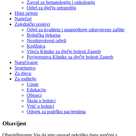
Zavod za hematologiju i onkologiju
Odjel za dječju ortopediju
Hitni prijem
Natječaji
Zajednički poslovi
Odjel za kvalitetu i unapređenje zdravstvene zaštite
Bolnička ljekarna
Nezdravstveni odjeli
Knjižnica
Vijeća Klinike za dječje bolesti Zagreb
Povjerenstva Klinike za dječje bolesti Zagreb
Naručivanje
Sestrinstvo
Za djecu
Za roditelje
Upute
Edukacija
Obrasci
Škola u bolnici
Vrtić u bolnici
Odsjek za podršku pacijentima
Obavijest
Obavještavamo Vas da smo unazad nekoliko dana suočeni s