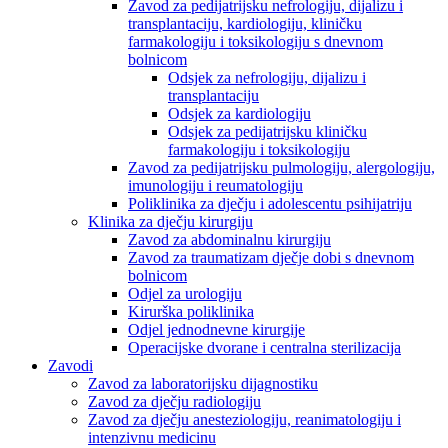
Zavod za pedijatrijsku nefrologiju, dijalizu i
transplantaciju, kardiologiju, kliničku
farmakologiju i toksikologiju s dnevnom
bolnicom
Odsjek za nefrologiju, dijalizu i
transplantaciju
Odsjek za kardiologiju
Odsjek za pedijatrijsku kliničku
farmakologiju i toksikologiju
Zavod za pedijatrijsku pulmologiju, alergologiju,
imunologiju i reumatologiju
Poliklinika za dječju i adolescentu psihijatriju
Klinika za dječju kirurgiju
Zavod za abdominalnu kirurgiju
Zavod za traumatizam dječje dobi s dnevnom
bolnicom
Odjel za urologiju
Kirurška poliklinika
Odjel jednodnevne kirurgije
Operacijske dvorane i centralna sterilizacija
Zavodi
Zavod za laboratorijsku dijagnostiku
Zavod za dječju radiologiju
Zavod za dječju anesteziologiju, reanimatologiju i
intenzivnu medicinu