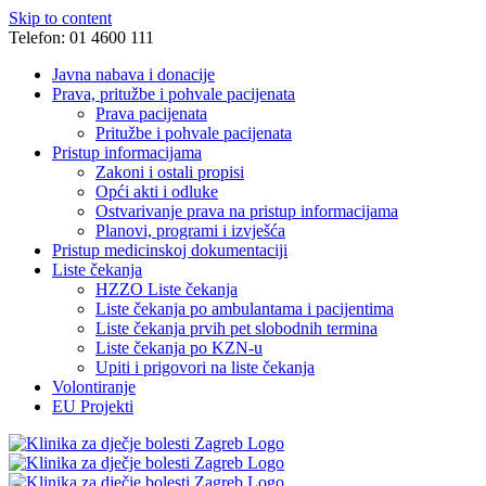
Skip to content
Telefon: 01 4600 111
Javna nabava i donacije
Prava, pritužbe i pohvale pacijenata
Prava pacijenata
Pritužbe i pohvale pacijenata
Pristup informacijama
Zakoni i ostali propisi
Opći akti i odluke
Ostvarivanje prava na pristup informacijama
Planovi, programi i izvješća
Pristup medicinskoj dokumentaciji
Liste čekanja
HZZO Liste čekanja
Liste čekanja po ambulantama i pacijentima
Liste čekanja prvih pet slobodnih termina
Liste čekanja po KZN-u
Upiti i prigovori na liste čekanja
Volontiranje
EU Projekti